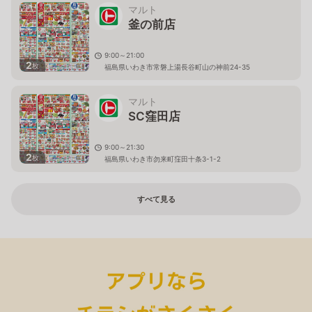
マルト
釜の前店
9:00～21:00
2
枚
福島県いわき市常磐上湯長谷町山の神前24-35
マルト
SC窪田店
9:00～21:30
2
枚
福島県いわき市勿来町窪田十条3-1-2
すべて見る