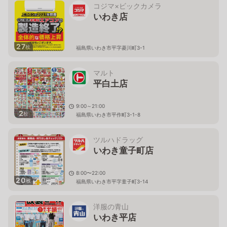
コジマ×ビックカメラ
いわき店
27
枚
福島県いわき市平字菱川町3-1
マルト
平白土店
9:00～21:00
2
枚
福島県いわき市平作町3-1-8
ツルハドラッグ
いわき童子町店
8:00〜22:00
20
枚
福島県いわき市平字童子町3-14
洋服の青山
いわき平店