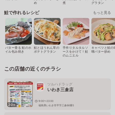
め
煮
グラタン
鮭で作れるレシピ
もっと見る
バター香る 鮭のホ
鮭とほうれん草の
手作りタルタルソ
キャベツと鮭の
イル包み焼き
ポテトグラタン
ースをかけて！鮭
噌バター炒め
のムニエル
この店舗の近くのチラシ
ツルハドラッグ
いわき三倉店
9:00〜23:00
20
枚
福島県いわき市平字三倉66番5