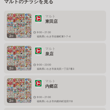
マルトのチラシを見る
マルト
東田店
9:00～21:30
2
枚
福島県いわき市佐糠町東1-7-4
マルト
泉店
9:00～23:00
2
枚
福島県いわき市泉滝尻一丁目7番3
マルト
内郷店
9:00～21:00
2
枚
福島県いわき市内郷内町堤田118