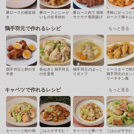
豚ロースの南蛮焼
豚ロースとじゃが
豚ロース肉で 簡単
手軽にがっつり 
き
いもの甘辛炒め
サクサク竜田揚げ
ロースで豚キム
鶏手羽元で作れるレシピ
もっと見る
鶏手羽元と卵の甘
長ねぎと鶏手羽元
鶏手羽元のほっこ
トースターで簡
辛煮
の生姜煮
りポトフ
鶏手羽元のタン
リーチキン風
キャベツで作れるレシピ
もっと見る
キャベツと鮭の味
ごはんがすすむ！
キャベツと豚バラ
ごはんがすすむ