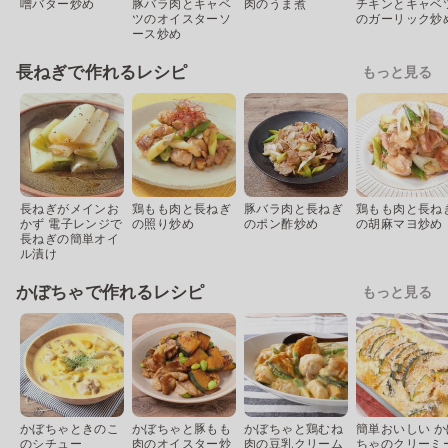
噌バター炒め
豚バラ肉とキャベ
肉のうま煮
チキンとキャベ
ツのオイスターソ
のガーリック炒
ース炒め
長ねぎで作れるレシピ
もっと見る
長ねぎがメインお
鶏もも肉と長ねぎ
豚バラ肉と長ねぎ
鶏もも肉と長ね
かず 電子レンジで
の照り炒め
のポン酢炒め
の胡麻マヨ炒め
長ねぎの簡単オイ
ル漬け
かぼちゃで作れるレシピ
もっと見る
かぼちゃときのこ
かぼちゃと豚もも
かぼちゃと鶏むね
簡単おいしい か
のシチュー
肉のオイスター炒
肉の豆乳クリーム
ちゃのクリーミ