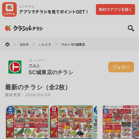
福島県
いわき市
マルト SC城東店
スーパー
マルト
フォロー
SC城東店のチラシ
最新のチラシ（全2枚）
最終更新：2026/08/08