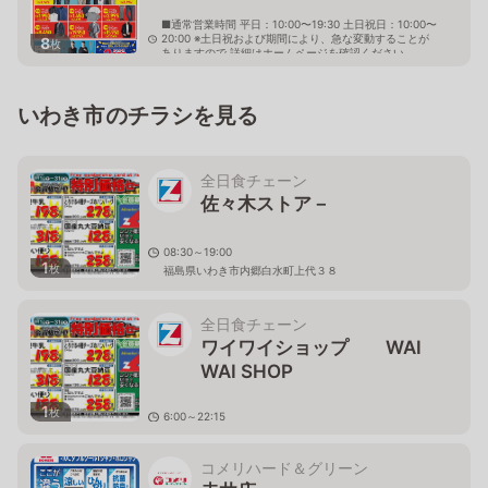
■通常営業時間 平日：10:00〜19:30 土日祝日：10:00〜
20:00 ※土日祝および期間により、急な変動することが
8
枚
ありますので 詳細はホームページを確認ください
福島県いわき市平谷川瀬三丁目23番12
いわき市のチラシを見る
全日食チェーン
佐々木ストア－
08:30～19:00
1
枚
福島県いわき市内郷白水町上代３８
全日食チェーン
ワイワイショップ WAI
WAI SHOP
1
枚
6:00～22:15
福島県いわき市常磐湯本町天王崎38
コメリハード＆グリーン