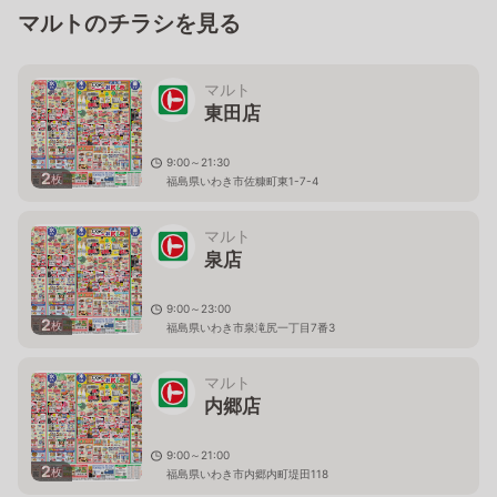
マルトのチラシを見る
マルト
東田店
9:00～21:30
2
枚
福島県いわき市佐糠町東1-7-4
マルト
泉店
9:00～23:00
2
枚
福島県いわき市泉滝尻一丁目7番3
マルト
内郷店
9:00～21:00
2
枚
福島県いわき市内郷内町堤田118