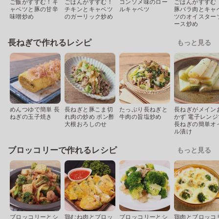
ご飯がすすむ！キ
ごはんがすすむ！
コンソメ味のロー
ごはんがすすむ
ャベツと豚の甘辛
チキンとキャベツ
ルキャベツ
豚バラ肉とキャ
味噌炒め
のガーリック炒め
ツのオイスター
ース炒め
長ねぎで作れるレシピ
もっと見る
めんつゆで簡単 長
長ねぎと豚こま切
たっぷり長ねぎと
長ねぎがメイン
ねぎの玉子焼き
れ肉の炒め ポン酢
牛肉の旨塩炒め
かず 電子レンジ
大根おろしのせ
長ねぎの簡単オ
ル漬け
ブロッコリーで作れるレシピ
もっと見る
ブロッコリーとシ
鶏むね肉とブロッ
ブロッコリーとシ
鶏肉とブロッコ