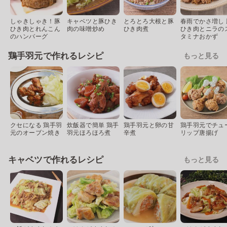
しゃきしゃき！豚
キャベツと豚ひき
とろとろ大根と豚
春雨でかさ増し 
ひき肉とれんこん
肉の味噌炒め
ひき肉煮
ひき肉とニラの
のハンバーグ
タミナおかず
鶏手羽元で作れるレシピ
もっと見る
クセになる 鶏手羽
炊飯器で簡単 鶏手
鶏手羽元と卵の甘
鶏手羽元でチュ
元のオーブン焼き
羽元ほろほろ煮
辛煮
リップ唐揚げ
キャベツで作れるレシピ
もっと見る