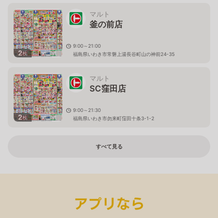
マルト
釜の前店
9:00～21:00
2
枚
福島県いわき市常磐上湯長谷町山の神前24-35
マルト
SC窪田店
9:00～21:30
2
枚
福島県いわき市勿来町窪田十条3-1-2
すべて見る