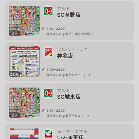
マルト
SC草野店
9:00～23:00
2
枚
福島県いわき市平下神谷字仲田120
ツルハドラッグ
神谷店
9:00〜24:00
20
枚
福島県いわき市平塩字出口2-11
マルト
SC城東店
9:00～23:00
2
枚
福島県いわき市平字城東3-1-2
ヨークベニマル
いわき平店