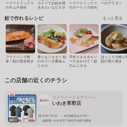
ーフードミックス
コリーでお好み焼
ーフードミックス
ーのグラタン
のキムチ炒め
きみたいなピカタ
のガーリック炒め
鮭で作れるレシピ
もっと見る
フライパンで簡
香りもごちそう 鮭
手作りタルタルソ
ほっくり大根と
単！鮭の西京焼き
のガリバタ醤油ム
ースをかけて！鮭
鮭の照り焼き
ニエル
のムニエル
この店舗の近くのチラシ
コメリハード＆グリーン
いわき草野店
9:00-19:30 ※灯油販売は10:00～
45
枚
福島県いわき市平下神谷字仲田74番地