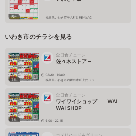
5
枚
福島県いわき市平六町目6番地の2
いわき市のチラシを見る
全日食チェーン
佐々木ストア－
08:30～19:00
1
枚
福島県いわき市内郷白水町上代３８
全日食チェーン
ワイワイショップ WAI
WAI SHOP
1
枚
6:00～22:15
福島県いわき市常磐湯本町天王崎38
コメリハード＆グリーン