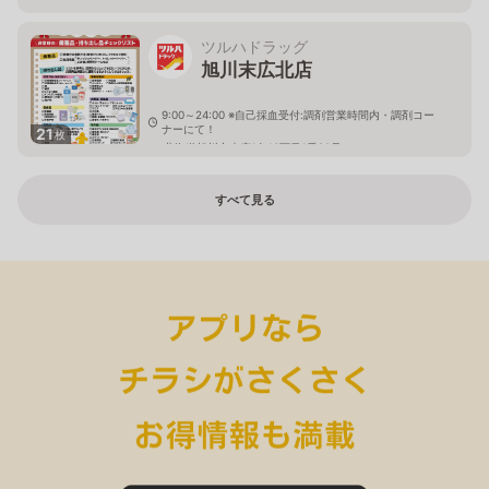
ツルハドラッグ
旭川末広北店
9:00～24:00 ※自己採血受付:調剤営業時間内・調剤コー
ナーにて！
21
枚
北海道旭川市末広1条10丁目1番20号
すべて見る