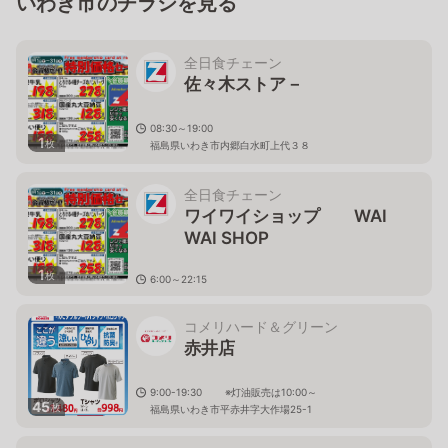
いわき市のチラシを見る
全日食チェーン
佐々木ストア－
08:30～19:00
1
枚
福島県いわき市内郷白水町上代３８
全日食チェーン
ワイワイショップ WAI
WAI SHOP
1
枚
6:00～22:15
福島県いわき市常磐湯本町天王崎38
コメリハード＆グリーン
赤井店
9:00-19:30 ※灯油販売は10:00～
45
枚
福島県いわき市平赤井字大作場25-1