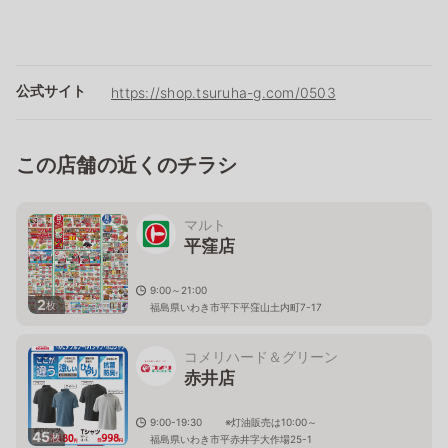
公式サイト
https://shop.tsuruha-g.com/0503
この店舗の近くのチラシ
マルト
平窪店
9:00～21:00
2
枚
福島県いわき市平下平窪山土内町7-17
コメリハード＆グリーン
赤井店
9:00-19:30 ※灯油販売は10:00～
45
枚
福島県いわき市平赤井字大作場25-1