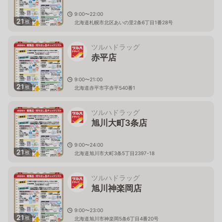
9:00〜22:00
21
枚
北海道札幌市北区あいの里2条6丁目1番28号
ツルハドラッグ
赤平店
9:00〜21:00
21
枚
北海道赤平市字赤平540番1
ツルハドラッグ
旭川大町3条店
9:00〜24:00
21
枚
北海道旭川市大町3条5丁目2397-18
ツルハドラッグ
旭川神楽岡店
9:00〜23:00
21
枚
北海道旭川市神楽岡5条6丁目4番20号