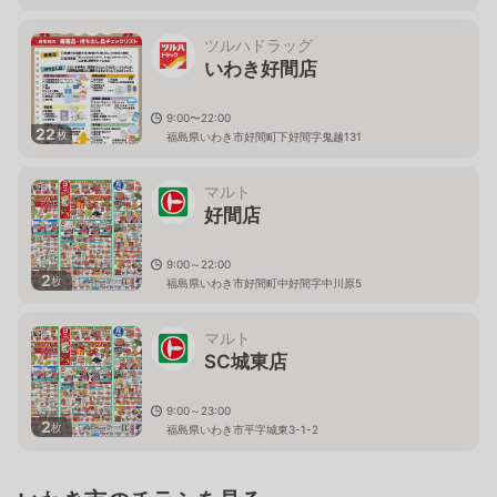
ツルハドラッグ
いわき好間店
9:00〜22:00
22
枚
福島県いわき市好間町下好間字鬼越131
マルト
好間店
9:00～22:00
2
枚
福島県いわき市好間町中好間字中川原5
マルト
SC城東店
9:00～23:00
2
枚
福島県いわき市平字城東3-1-2