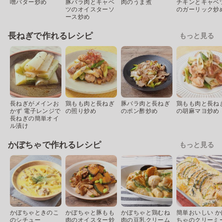
噌バター炒め
豚バラ肉とキャベ
肉のうま煮
チキンとキャベ
ツのオイスターソ
のガーリック炒
ース炒め
長ねぎで作れるレシピ
もっと見る
長ねぎがメインお
鶏もも肉と長ねぎ
豚バラ肉と長ねぎ
鶏もも肉と長ね
かず 電子レンジで
の照り炒め
のポン酢炒め
の胡麻マヨ炒め
長ねぎの簡単オイ
ル漬け
かぼちゃで作れるレシピ
もっと見る
かぼちゃときのこ
かぼちゃと豚もも
かぼちゃと鶏むね
簡単おいしい か
のシチュー
肉のオイスター炒
肉の豆乳クリーム
ちゃのクリーミ