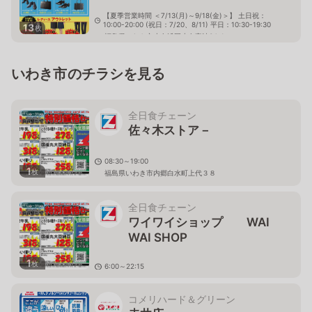
【夏季営業時間 ＜7/13(月)～9/18(金)＞】 土日祝：
10:00-20:00 (祝日：7/20、8/11) 平日：10:30-19:30
13
枚
福島県いわき市小名浜岡小名字沖34-1
いわき市のチラシを見る
全日食チェーン
佐々木ストア－
08:30～19:00
1
枚
福島県いわき市内郷白水町上代３８
全日食チェーン
ワイワイショップ WAI
WAI SHOP
1
枚
6:00～22:15
福島県いわき市常磐湯本町天王崎38
コメリハード＆グリーン