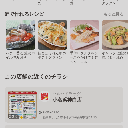
め
煮
グラタン
鮭で作れるレシピ
もっと見る
バター香る 鮭のホ
鮭とほうれん草の
手作りタルタルソ
キャベツと鮭の
イル包み焼き
ポテトグラタン
ースをかけて！鮭
噌バター炒め
のムニエル
この店舗の近くのチラシ
ツルハドラッグ
小名浜神白店
8:00〜22:00
22
枚
福島県いわき市小名浜下神白字狩亦59-15