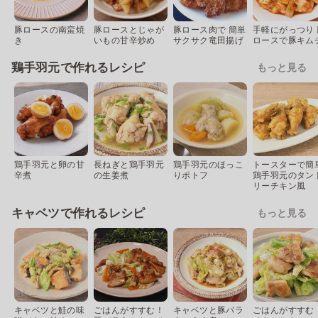
豚ロースの南蛮焼
豚ロースとじゃが
豚ロース肉で 簡単
手軽にがっつり 
き
いもの甘辛炒め
サクサク竜田揚げ
ロースで豚キム
鶏手羽元で作れるレシピ
もっと見る
鶏手羽元と卵の甘
長ねぎと鶏手羽元
鶏手羽元のほっこ
トースターで簡
辛煮
の生姜煮
りポトフ
鶏手羽元のタン
リーチキン風
キャベツで作れるレシピ
もっと見る
キャベツと鮭の味
ごはんがすすむ！
キャベツと豚バラ
ごはんがすすむ