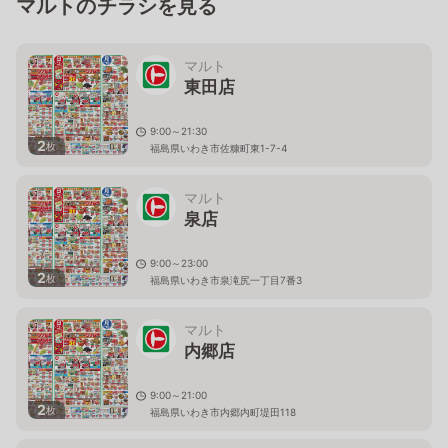
マルトのチラシを見る
マルト
東田店
9:00～21:30
2
枚
福島県いわき市佐糠町東1-7-4
マルト
泉店
9:00～23:00
2
枚
福島県いわき市泉滝尻一丁目7番3
マルト
内郷店
9:00～21:00
2
枚
福島県いわき市内郷内町堤田118