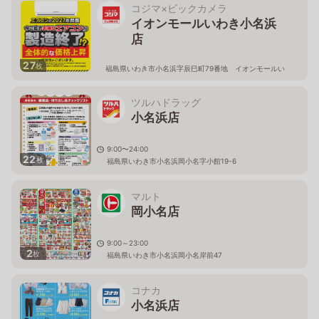
コジマ×ビックカメラ
イオンモールいわき小名浜
店
27
枚
福島県いわき市小名浜字辰巳町79番地 イオンモールい
わき小名浜3階
ツルハドラッグ
小名浜店
9:00〜24:00
22
枚
福島県いわき市小名浜岡小名字小館19-6
マルト
岡小名店
9:00～23:00
2
枚
福島県いわき市小名浜岡小名岸前47
コナカ
小名浜店