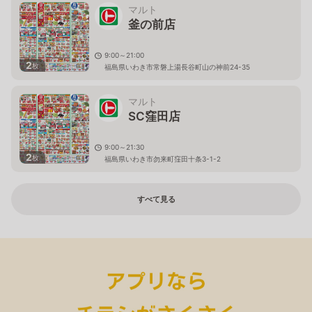
マルト
釜の前店
9:00～21:00
2
枚
福島県いわき市常磐上湯長谷町山の神前24-35
マルト
SC窪田店
9:00～21:30
2
枚
福島県いわき市勿来町窪田十条3-1-2
すべて見る