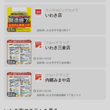
コジマ×ビックカメラ
いわき店
27
枚
福島県いわき市平字菱川町3-1
ツルハドラッグ
いわき三倉店
9:00〜23:00
22
枚
福島県いわき市平字三倉66番5
ツルハドラッグ
内郷みまや店
9:00〜22:00
22
枚
福島県いわき市内郷御厩町３丁目１２２