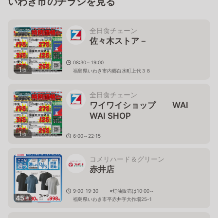
いわき市のチラシを見る
全日食チェーン
佐々木ストア－
08:30～19:00
1
枚
福島県いわき市内郷白水町上代３８
全日食チェーン
ワイワイショップ WAI
WAI SHOP
1
枚
6:00～22:15
福島県いわき市常磐湯本町天王崎38
コメリハード＆グリーン
赤井店
9:00-19:30 ※灯油販売は10:00～
45
枚
福島県いわき市平赤井字大作場25-1