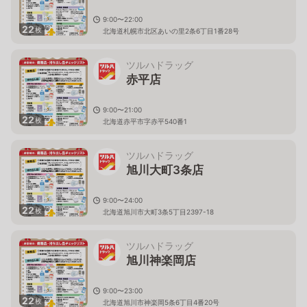
9:00〜22:00
22
枚
北海道札幌市北区あいの里2条6丁目1番28号
ツルハドラッグ
赤平店
9:00〜21:00
22
枚
北海道赤平市字赤平540番1
ツルハドラッグ
旭川大町3条店
9:00〜24:00
22
枚
北海道旭川市大町3条5丁目2397-18
ツルハドラッグ
旭川神楽岡店
9:00〜23:00
22
枚
北海道旭川市神楽岡5条6丁目4番20号