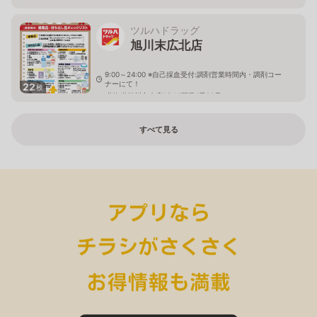
ツルハドラッグ
旭川末広北店
9:00～24:00 ※自己採血受付:調剤営業時間内・調剤コー
ナーにて！
22
枚
北海道旭川市末広1条10丁目1番20号
すべて見る