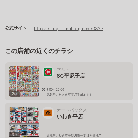
公式サイト
https://shop.tsuruha-g.com/0827
この店舗の近くのチラシ
マルト
SC平尼子店
9:00～22:00
2
枚
福島県いわき市平字尼子町3-1-1
オートバックス
いわき平店
3
枚
福島県いわき市平谷川瀬一丁目６番地７