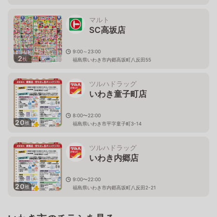
マルト
SC高坂店
9:00～23:00
2
枚
福島県いわき市内郷高坂町八反田55
ツルハドラッグ
いわき童子町店
8:00〜22:00
20
枚
福島県いわき市平字童子町3-14
ツルハドラッグ
いわき内郷店
9:00〜22:00
20
枚
福島県いわき市内郷高坂町八反田2-21