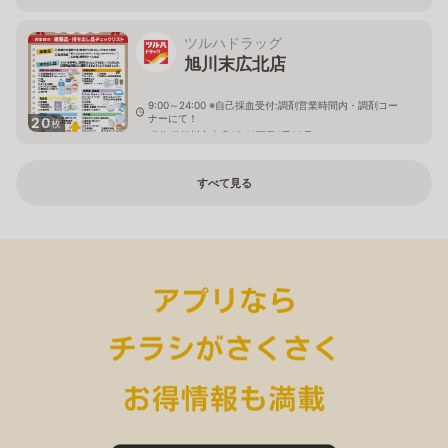
ツルハドラッグ
旭川末広北店
9:00～24:00 ※自己採血受付:調剤営業時間内・調剤コー
ナーにて！
20
枚
北海道旭川市末広1条10丁目1番20号
すべて見る