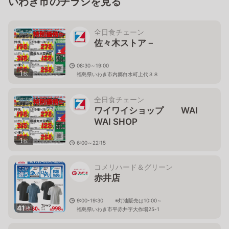
いわき市のチラシを見る
全日食チェーン
佐々木ストア－
08:30～19:00
1
枚
福島県いわき市内郷白水町上代３８
全日食チェーン
ワイワイショップ WAI
WAI SHOP
1
枚
6:00～22:15
福島県いわき市常磐湯本町天王崎38
コメリハード＆グリーン
赤井店
9:00-19:30 ※灯油販売は10:00～
41
枚
福島県いわき市平赤井字大作場25-1