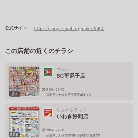
公式サイト
https://shop.tsuruha-g.com/0964
この店舗の近くのチラシ
マルト
SC平尼子店
9:00～22:00
2
枚
福島県いわき市平字尼子町3-1-1
ツルハドラッグ
いわき好間店
9:00〜22:00
20
枚
福島県いわき市好間町下好間字鬼越131