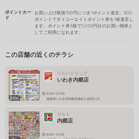
ポイントカー
お買い上げ税抜100円につき1ポイント進呈。500
ド
ポイントでダイユーエイトポイント券を1枚進呈し
ます。ポイント券3枚で1,000円分のお買い物券と
してご利用になれます。
この店舗の近くのチラシ
ツルハドラッグ
いわき内郷店
9:00〜22:00
20
枚
福島県いわき市内郷高坂町八反田2-21
マルト
内郷店
9:00～21:00
2
枚