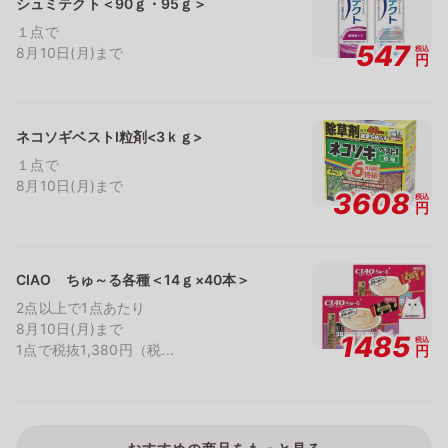
シュミテクト＜90ｇ・95ｇ＞
１点で
547
税込
8月10日(月)まで
円
ネコソギベストⅠ粒剤<3ｋｇ>
１点で
8月10日(月)まで
3608
税込
円
CIAO ちゅ～る各種＜14ｇ×40本＞
2点以上で1点あたり
8月10日(月)まで
1485
税込
1点で税抜1,380円（税...
円