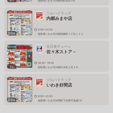
福島県いわき市内郷内町堤田118
ツルハドラッグ
内郷みまや店
9:00〜22:00
20
枚
福島県いわき市内郷御厩町３丁目１２２
全日食チェーン
佐々木ストア－
08:30～19:00
1
枚
福島県いわき市内郷白水町上代３８
ツルハドラッグ
いわき好間店
9:00〜22:00
20
枚
福島県いわき市好間町下好間字鬼越131