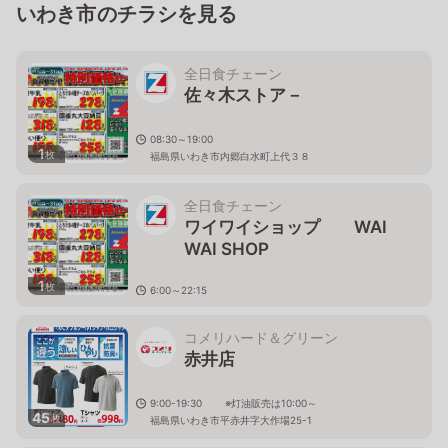
いわき市のチラシを見る
全日食チェーン
佐々木ストア－
08:30～19:00
1
枚
福島県いわき市内郷白水町上代３８
全日食チェーン
ワイワイショップ WAI
WAI SHOP
1
枚
6:00～22:15
福島県いわき市常磐湯本町天王崎38
コメリハード＆グリーン
赤井店
9:00-19:30 ※灯油販売は10:00～
45
枚
福島県いわき市平赤井字大作場25-1