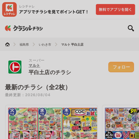
福島県
いわき市
マルト 平白土店
スーパー
マルト
フォロー
平白土店のチラシ
最新のチラシ（全2枚）
最終更新：2026/08/04