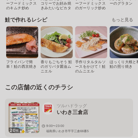
ーフードミックス
コリーでお好み焼
ーフードミックス
ーのグラタン
のキムチ炒め
きみたいなピカタ
のガーリック炒め
鮭で作れるレシピ
もっと見る
フライパンで簡
香りもごちそう 鮭
手作りタルタルソ
ほっくり大根と
単！鮭の西京焼き
のガリバタ醤油ム
ースをかけて！鮭
鮭の照り焼き
ニエル
のムニエル
この店舗の近くのチラシ
ツルハドラッグ
いわき三倉店
9:00〜23:00
20
枚
福島県いわき市平字三倉66番5