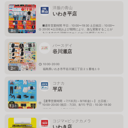
洋服の青山
いわき平店
■通常営業時間 平日：10:00〜19:30 土日祝日：10:00〜
20:00 ※土日祝および期間により、急な変動することが
8
枚
ありますので 詳細はホームページを確認ください
福島県いわき市平谷川瀬三丁目23番12
バースデイ
谷川瀬店
10:00-20:00
2
枚
福島県いわき市平谷川瀬三丁目２１番地１０
コナカ
平店
【夏季営業時間 ＜7/13(月)～9/18(金)＞】 土日祝：
10:00-20:00 (祝日：7/20、8/11) 平日：10:30-19:30
13
枚
福島県いわき市平谷川瀬3-26-2
コジマ×ビックカメラ
いわき店