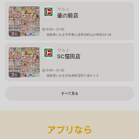
マルト
釜の前店
9:00～21:00
2
枚
福島県いわき市常磐上湯長谷町山の神前24-35
マルト
SC窪田店
9:00～21:30
2
枚
福島県いわき市勿来町窪田十条3-1-2
すべて見る