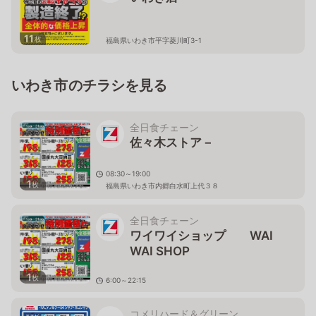
11
枚
福島県いわき市平字菱川町3-1
いわき市のチラシを見る
全日食チェーン
佐々木ストア－
08:30～19:00
1
枚
福島県いわき市内郷白水町上代３８
全日食チェーン
ワイワイショップ WAI
WAI SHOP
1
枚
6:00～22:15
福島県いわき市常磐湯本町天王崎38
コメリハード＆グリーン