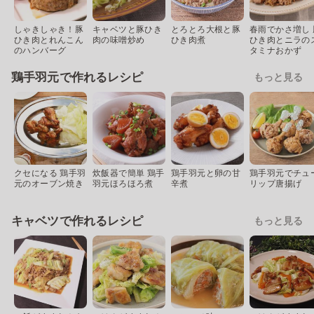
しゃきしゃき！豚
キャベツと豚ひき
とろとろ大根と豚
春雨でかさ増し 
ひき肉とれんこん
肉の味噌炒め
ひき肉煮
ひき肉とニラの
のハンバーグ
タミナおかず
鶏手羽元で作れるレシピ
もっと見る
クセになる 鶏手羽
炊飯器で簡単 鶏手
鶏手羽元と卵の甘
鶏手羽元でチュ
元のオーブン焼き
羽元ほろほろ煮
辛煮
リップ唐揚げ
キャベツで作れるレシピ
もっと見る