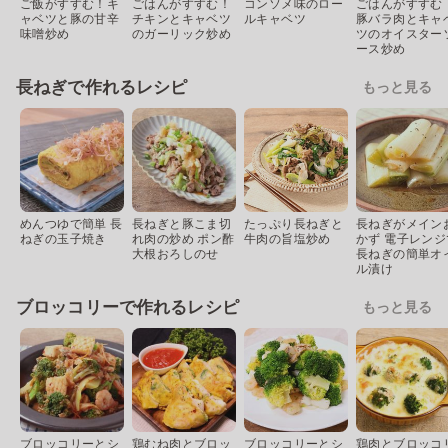
ご飯がすすむ！キ
ごはんがすすむ！
コンソメ味のロー
ごはんがすすむ
ャベツと豚の甘辛
チキンとキャベツ
ルキャベツ
豚バラ肉とキャ
味噌炒め
のガーリック炒め
ツのオイスター
ース炒め
長ねぎで作れるレシピ
もっと見る
めんつゆで簡単 長
長ねぎと豚こま切
たっぷり長ねぎと
長ねぎがメイン
ねぎの玉子焼き
れ肉の炒め ポン酢
牛肉の旨塩炒め
かず 電子レンジ
大根おろしのせ
長ねぎの簡単オ
ル漬け
ブロッコリーで作れるレシピ
もっと見る
ブロッコリーとシ
鶏むね肉とブロッ
ブロッコリーとシ
鶏肉とブロッコ