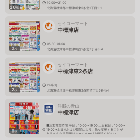
10:00〜21:00
20
枚
北海道標津郡中標津町東5条北1丁目1-1
セイコーマート
中標津店
05:30-01:00
2
枚
北海道標津郡中標津町西5条北7丁目8-4
セイコーマート
中標津東2条店
24時間
2
枚
北海道標津郡中標津町東2条南11丁目5番地4
洋服の青山
中標津店
■通常営業時間 平日：10:00〜19:00 土日祝日：10:00〜
19:00 ※土日祝および期間により、急な変動することが
8
枚
ありますので 詳細はホームページを確認ください
北海道標津郡中標津町東十一条南一丁目1番1