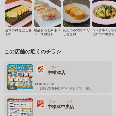
基本の和食 だし巻
絶品おつまみ 明太
めんつゆで簡単 だ
シンプル！小松
き卵
チーズ卵焼き
し巻き卵
と卵の中華炒め
この店舗の近くのチラシ
フクハラ
中標津店
10:00-21:00
6
枚
北海道標津郡中標津町東５条北１丁目１番地１
ツルハドラッグ
中標津中央店