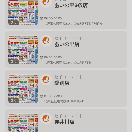
あいの里3条店
06:00-00:00
2
枚
北海道札幌市北区あいの里3条5丁目13番1号
セイコーマート
あいの里店
06:00-00:00
2
枚
北海道札幌市北区あいの里4条5丁目
セイコーマート
愛別店
07:00-22:00
2
枚
北海道上川郡愛別町字中央241
セイコーマート
赤井川店