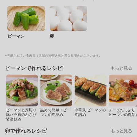
ピーマン
卵
※明細されている内容は店舗の実売状況と異なる場合がございます。
ピーマンで作れるレシピ
もっと見る
ピーマンと厚切り
詰めて簡単！ピー
中華風 ピーマンの
チーズたっぷり
豚バラ肉のわさび
マンの肉詰め
肉詰め
ピーマンの肉巻
醤油炒め
卵で作れるレシピ
もっと見る