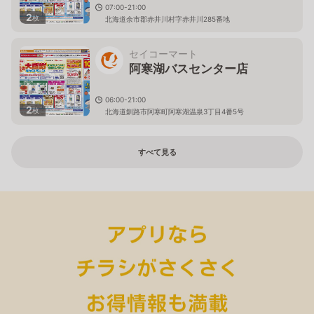
07:00-21:00
2
枚
北海道余市郡赤井川村字赤井川285番地
セイコーマート
阿寒湖バスセンター店
06:00-21:00
2
枚
北海道釧路市阿寒町阿寒湖温泉3丁目4番5号
すべて見る