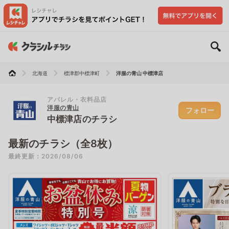
北海道
標津郡中標津町
洋服の青山 中標津店
アパレル・衣料品店
洋服の青山
フォロー
中標津店のチラシ
最新のチラシ（全8枚）
最終更新：2026/08/06