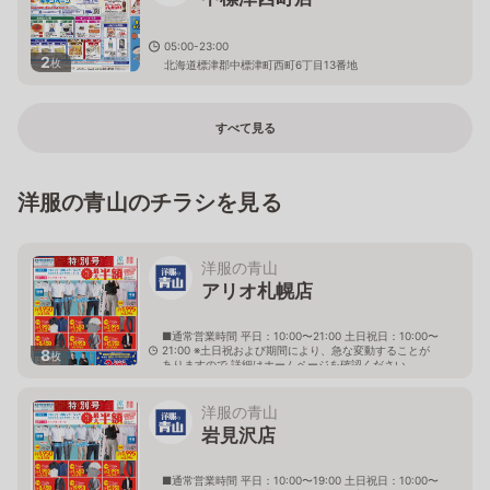
05:00-23:00
2
枚
北海道標津郡中標津町西町6丁目13番地
すべて見る
洋服の青山のチラシを見る
洋服の青山
アリオ札幌店
■通常営業時間 平日：10:00〜21:00 土日祝日：10:00〜
21:00 ※土日祝および期間により、急な変動することが
8
枚
ありますので 詳細はホームページを確認ください
北海道札幌市東区北七条東九丁目2番20号 アリオ札幌
３階
洋服の青山
岩見沢店
■通常営業時間 平日：10:00〜19:00 土日祝日：10:00〜