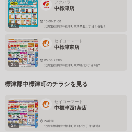
フクハラ
中標津店
10:00-21:00
6
枚
北海道標津郡中標津町東５条北１丁目１番地１
セイコーマート
中標津東店
05:00-23:00
2
枚
北海道標津郡中標津町東19条北4丁目2番2
標津郡中標津町のチラシを見る
セイコーマート
中標津西1条店
24時間
2
枚
北海道標津郡中標津町西1条北1丁目1番地1