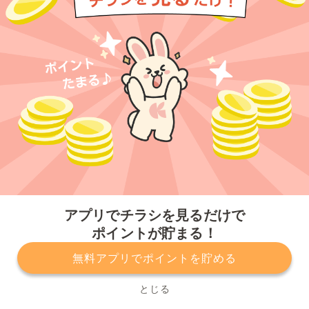
今すぐアプリをダウンロードする
アプリでチラシを見るだけで
ポイントが貯まる！
無料アプリでポイントを貯める
プライバシーポリシー
利用規約
運営会社
サービスに関してのお問い合わせ
チラシ掲載をお考えの方
とじる