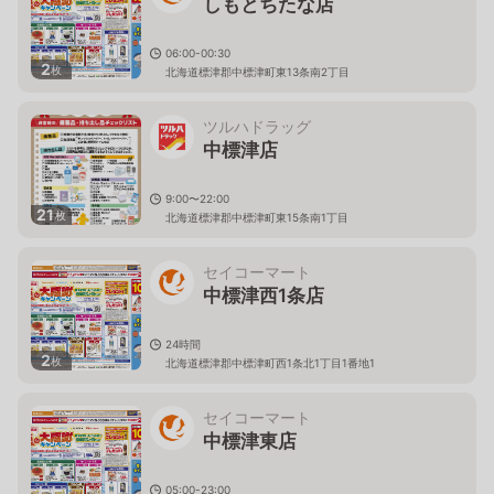
しもとちたな店
06:00-00:30
2
枚
北海道標津郡中標津町東13条南2丁目
ツルハドラッグ
中標津店
9:00〜22:00
21
枚
北海道標津郡中標津町東15条南1丁目
セイコーマート
中標津西1条店
24時間
2
枚
北海道標津郡中標津町西1条北1丁目1番地1
セイコーマート
中標津東店
05:00-23:00