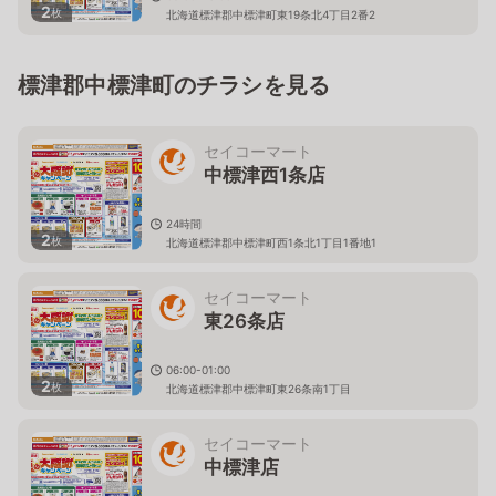
2
枚
北海道標津郡中標津町東19条北4丁目2番2
標津郡中標津町のチラシを見る
セイコーマート
中標津西1条店
24時間
2
枚
北海道標津郡中標津町西1条北1丁目1番地1
セイコーマート
東26条店
06:00-01:00
2
枚
北海道標津郡中標津町東26条南1丁目
セイコーマート
中標津店