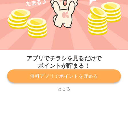
今すぐアプリをダウンロードする
アプリでチラシを見るだけで
ポイントが貯まる！
無料アプリでポイントを貯める
プライバシーポリシー
利用規約
運営会社
サービスに関してのお問い合わせ
チラシ掲載をお考えの方
とじる
Copyright© Kurashiru, Inc. All Rights Reserved.