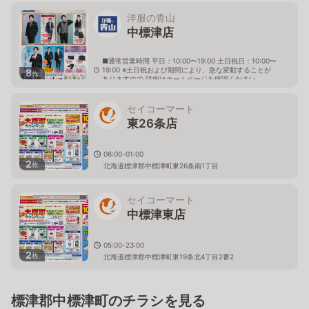
洋服の青山
中標津店
■通常営業時間 平日：10:00〜19:00 土日祝日：10:00〜
19:00 ※土日祝および期間により、急な変動することが
8
枚
ありますので 詳細はホームページを確認ください
北海道標津郡中標津町東十一条南一丁目1番1
セイコーマート
東26条店
06:00-01:00
2
枚
北海道標津郡中標津町東26条南1丁目
セイコーマート
中標津東店
05:00-23:00
2
枚
北海道標津郡中標津町東19条北4丁目2番2
標津郡中標津町のチラシを見る