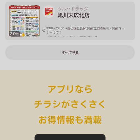
ツルハドラッグ
旭川末広北店
9:00～24:00 ※自己採血受付:調剤営業時間内・調剤コー
ナーにて！
20
枚
北海道旭川市末広1条10丁目1番20号
すべて見る