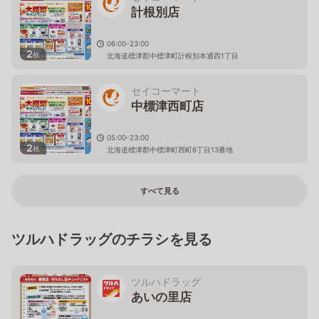
計根別店
06:00-23:00
2
枚
北海道標津郡中標津町計根別本通西1丁目
セイコーマート
中標津西町店
05:00-23:00
2
枚
北海道標津郡中標津町西町6丁目13番地
すべて見る
ツルハドラッグのチラシを見る
ツルハドラッグ
あいの里店