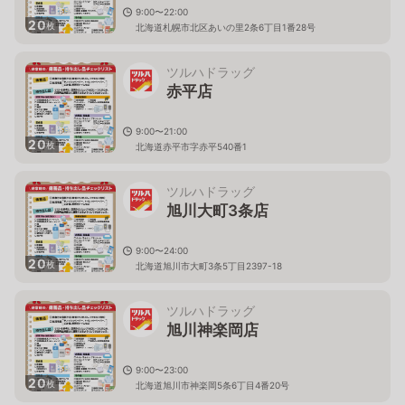
9:00〜22:00
20
枚
北海道札幌市北区あいの里2条6丁目1番28号
ツルハドラッグ
赤平店
9:00〜21:00
20
枚
北海道赤平市字赤平540番1
ツルハドラッグ
旭川大町3条店
9:00〜24:00
20
枚
北海道旭川市大町3条5丁目2397-18
ツルハドラッグ
旭川神楽岡店
9:00〜23:00
20
枚
北海道旭川市神楽岡5条6丁目4番20号