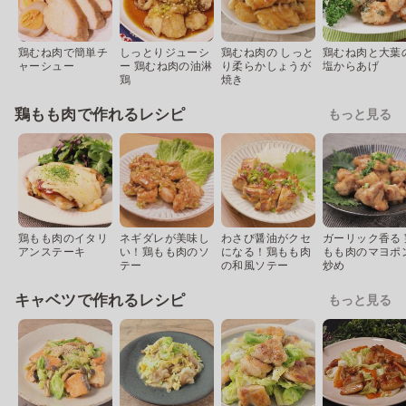
鶏むね肉で簡単チ
しっとりジューシ
鶏むね肉の しっと
鶏むね肉と大葉
ャーシュー
ー 鶏むね肉の油淋
り柔らかしょうが
塩からあげ
鶏
焼き
鶏もも肉で作れるレシピ
もっと見る
鶏もも肉のイタリ
ネギダレが美味し
わさび醤油がクセ
ガーリック香る 
アンステーキ
い！鶏もも肉のソ
になる！鶏もも肉
もも肉のマヨポ
テー
の和風ソテー
炒め
キャベツで作れるレシピ
もっと見る