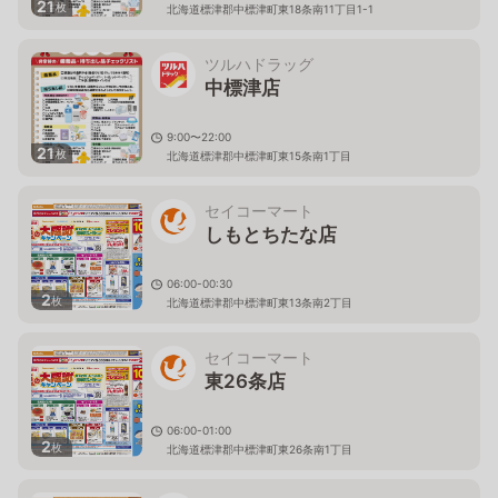
21
枚
北海道標津郡中標津町東18条南11丁目1-1
ツルハドラッグ
中標津店
9:00〜22:00
21
枚
北海道標津郡中標津町東15条南1丁目
セイコーマート
しもとちたな店
06:00-00:30
2
枚
北海道標津郡中標津町東13条南2丁目
セイコーマート
東26条店
06:00-01:00
2
枚
北海道標津郡中標津町東26条南1丁目