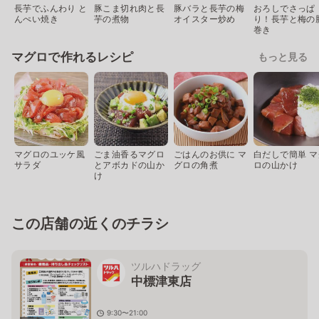
長芋でふんわり と
豚こま切れ肉と長
豚バラと長芋の梅
おろしでさっぱ
んぺい焼き
芋の煮物
オイスター炒め
り！長芋と梅の
巻き
マグロで作れるレシピ
もっと見る
マグロのユッケ風
ごま油香るマグロ
ごはんのお供に マ
白だしで簡単 マ
サラダ
とアボカドの山か
グロの角煮
ロの山かけ
け
この店舗の近くのチラシ
ツルハドラッグ
中標津東店
9:30〜21:00