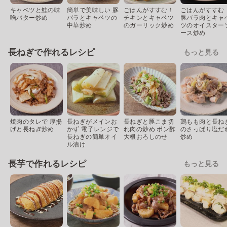
キャベツと鮭の味
簡単で美味しい 豚
ごはんがすすむ！
ごはんがすすむ
噌バター炒め
バラとキャベツの
チキンとキャベツ
豚バラ肉とキャ
中華炒め
のガーリック炒め
ツのオイスター
ース炒め
長ねぎで作れるレシピ
もっと見る
焼肉のタレで 厚揚
長ねぎがメインお
長ねぎと豚こま切
鶏もも肉と長ね
げと長ねぎ炒め
かず 電子レンジで
れ肉の炒め ポン酢
のさっぱり塩だ
長ねぎの簡単オイ
大根おろしのせ
炒め
ル漬け
長芋で作れるレシピ
もっと見る