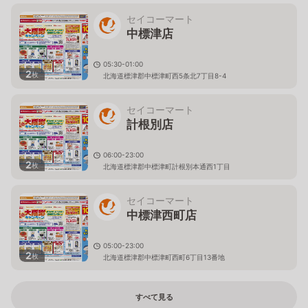
セイコーマート
中標津店
05:30-01:00
2
枚
北海道標津郡中標津町西5条北7丁目8-4
セイコーマート
計根別店
06:00-23:00
2
枚
北海道標津郡中標津町計根別本通西1丁目
セイコーマート
中標津西町店
05:00-23:00
2
枚
北海道標津郡中標津町西町6丁目13番地
すべて見る