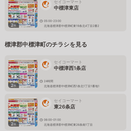
セイコーマート
中標津東店
05:00-23:00
2
枚
北海道標津郡中標津町東19条北4丁目2番2
標津郡中標津町のチラシを見る
セイコーマート
中標津西1条店
24時間
2
枚
北海道標津郡中標津町西1条北1丁目1番地1
セイコーマート
東26条店
06:00-01:00
2
枚
北海道標津郡中標津町東26条南1丁目