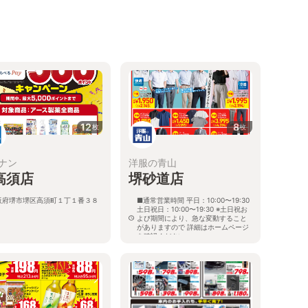
12
8
枚
枚
ナン
洋服の青山
高須店
堺砂道店
阪府堺市堺区高須町１丁１番３８
■通常営業時間 平日：10:00〜19:30
土日祝日：10:00〜19:30 ※土日祝お
よび期間により、急な変動すること
がありますので 詳細はホームページ
を確認ください
大阪府堺市堺区砂道町１丁11番17号