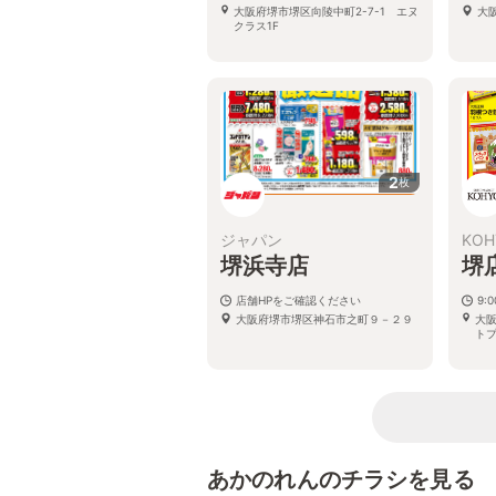
大阪府堺市堺区向陵中町2-7-1 エヌ
大
クラス1F
2
枚
ジャパン
KOH
堺浜寺店
堺
店舗HPをご確認ください
9:
大阪府堺市堺区神石市之町９－２９
大阪
トプ
あかのれんのチラシを見る