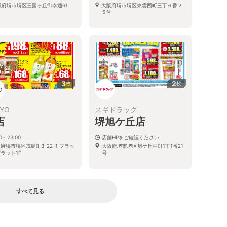
阪府堺市堺区三国ヶ丘御幸通61
大阪府堺市堺区東雲西町三丁６番２
５号
3
2
枚
枚
YO
スギドラッグ
店
堺旭ケ丘店
00～23:00
店舗HPをご確認ください
府堺市堺区戎島町3-22-1 プラッ
大阪府堺市堺区旭ケ丘中町1丁1番21
ラット1F
号
すべて見る