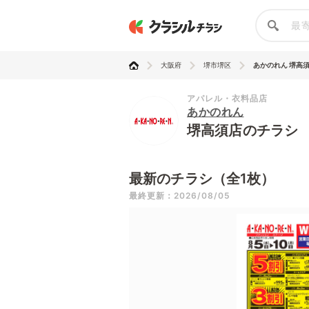
大阪府
堺市堺区
あかのれん 堺高
アパレル・衣料品店
あかのれん
堺高須店のチラシ
最新のチラシ（全1枚）
最終更新：2026/08/05