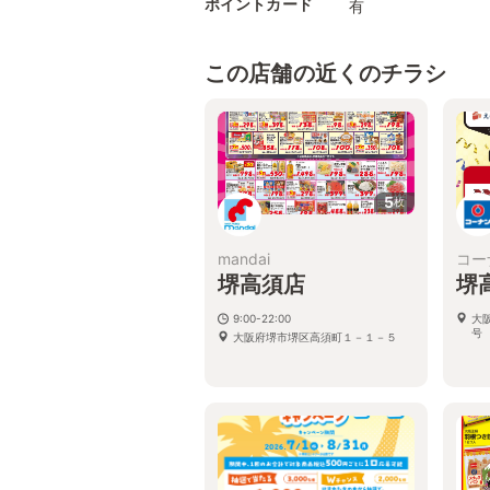
ポイントカード
有
この店舗の近くのチラシ
5
枚
mandai
コー
堺高須店
堺
9:00-22:00
大
号
大阪府堺市堺区高須町１－１－５