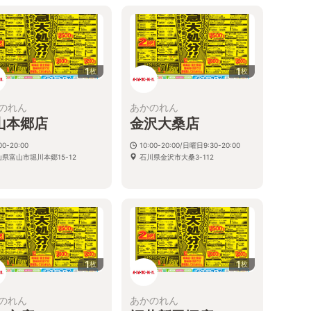
1
1
枚
枚
のれん
あかのれん
山本郷店
金沢大桑店
00-20:00
10:00-20:00/日曜日9:30-20:00
県富山市堀川本郷15-12
石川県金沢市大桑3-112
1
1
枚
枚
のれん
あかのれん