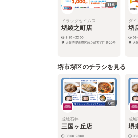
11
枚
ドラッグセイムス
ダイ
堺綾之町店
堺
8:30～22:00
09
大阪府堺市堺区綾之町西1丁1番20号
大
堺市堺区のチラシを見る
6
枚
成城石井
成城
三国ヶ丘店
堺
08:00-23:00
08