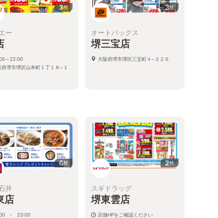
3
3
枚
枚
エー
オートバックス
店
堺三宝店
:00～22:00
大阪府堺市堺区三宝町４−２２６
阪府堺市堺区山本町１丁１８−１
6
2
枚
枚
石井
スギドラッグ
東店
堺東雲店
:00 - 23:00
店舗HPをご確認ください