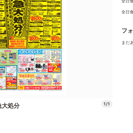
全日
全日
フ
まだ
1/1
急大処分