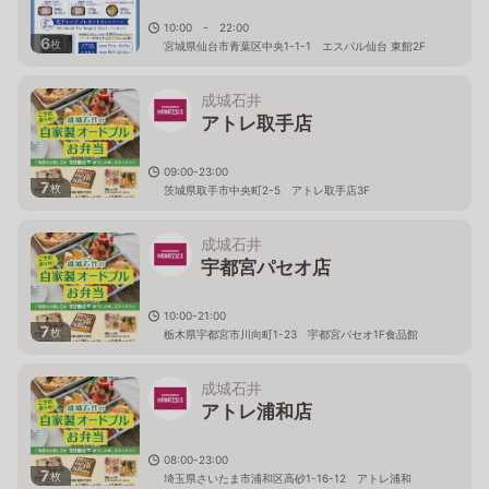
10:00 - 22:00
6
枚
宮城県仙台市青葉区中央1-1-1 エスパル仙台 東館2F
成城石井
アトレ取手店
09:00-23:00
7
枚
茨城県取手市中央町2-5 アトレ取手店3F
成城石井
宇都宮パセオ店
10:00-21:00
7
枚
栃木県宇都宮市川向町1-23 宇都宮パセオ1F食品館
成城石井
アトレ浦和店
08:00-23:00
7
枚
埼玉県さいたま市浦和区高砂1-16-12 アトレ浦和