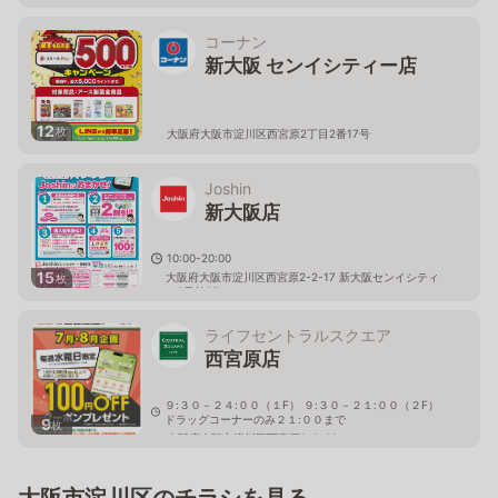
コーナン
新大阪 センイシティー店
12
枚
大阪府大阪市淀川区西宮原2丁目2番17号
Joshin
新大阪店
10:00-20:00
15
大阪府大阪市淀川区西宮原2-2-17 新大阪センイシティ
枚
ー3号館2F
ライフセントラルスクエア
西宮原店
９:３０－２４:００（１F） ９:３０－２１:００（２F）
ドラッグコーナーのみ２１:００まで
9
枚
大阪府大阪市淀川区西宮原2-2-22
大阪市淀川区のチラシを見る