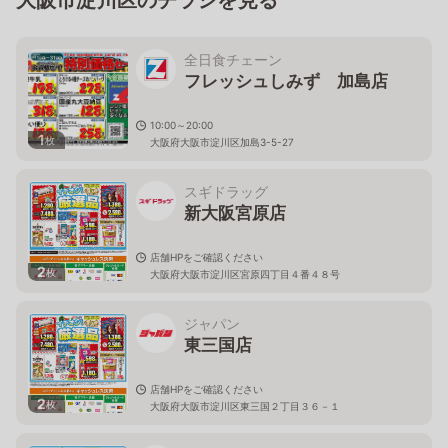
全日食チェーン
フレッシュしみず 加島店
10:00～20:00
1
枚
大阪府大阪市淀川区加島3-5-27
スギドラッグ
新大阪宮原店
店舗HPをご確認ください
2
枚
大阪府大阪市淀川区宮原四丁目４番４８号
ジャパン
東三国店
店舗HPをご確認ください
2
枚
大阪府大阪市淀川区東三国２丁目３６－１