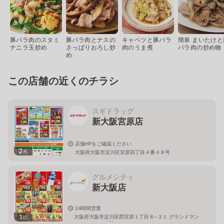
豚バラ肉のスタミ
豚バラ肉とナスの
キャベツと豚バラ
簡単 まいたけと
ナニラ玉炒め
さっぱりおろし炒
肉のうま煮
バラ肉の炒め物
め
この店舗の近くのチラシ
スギドラッグ
新大阪宮原店
店舗HPをご確認ください
2
枚
大阪府大阪市淀川区宮原四丁目４番４８号
グルメシティ
新大阪店
24時間営業
1
大阪府大阪市淀川区西宮原１丁目８−３１ グランドマン
枚
ションニュー大阪