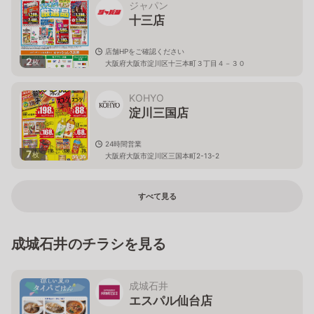
ジャパン
十三店
店舗HPをご確認ください
2
枚
大阪府大阪市淀川区十三本町３丁目４－３０
KOHYO
淀川三国店
24時間営業
7
枚
大阪府大阪市淀川区三国本町2-13-2
すべて見る
成城石井のチラシを見る
成城石井
エスパル仙台店