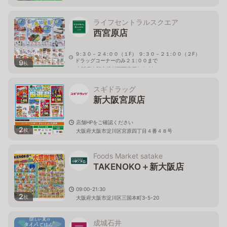
ライフセントラルスクエア
西宮原店
９:３０－２４:００（１F） ９:３０－２１:００（２F）
ドラッグコーナーのみ２１:００まで
9
枚
大阪府大阪市淀川区西宮原2-2-22
スギドラッグ
新大阪宮原店
店舗HPをご確認ください
2
枚
大阪府大阪市淀川区宮原四丁目４番４８号
Foods Market satake
TAKENOKO＋新大阪店
09:00-21:30
2
枚
大阪府大阪市淀川区三国本町3-5-20
成城石井