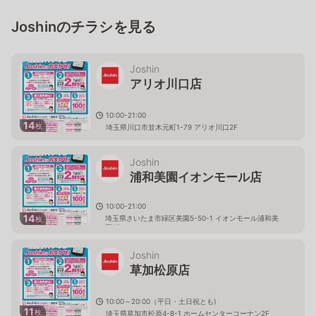
Joshinのチラシを見る
Joshin
アリオ川口店
10:00-21:00
14
枚
埼玉県川口市並木元町1-79 アリオ川口2F
Joshin
浦和美園イオンモール店
10:00-21:00
14
埼玉県さいたま市緑区美園5-50-1 イオンモール浦和美
枚
園1F
Joshin
草加松原店
10:00～20:00（平日・土日祝とも)
11
枚
埼玉県草加市松原4-8-1 ホームセンターコーナン2F