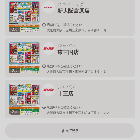
スギドラッグ
新大阪宮原店
店舗HPをご確認ください
2
枚
大阪府大阪市淀川区宮原四丁目４番４８号
ジャパン
東三国店
店舗HPをご確認ください
2
枚
大阪府大阪市淀川区東三国２丁目３６－１
ジャパン
十三店
店舗HPをご確認ください
2
枚
大阪府大阪市淀川区十三本町３丁目４－３０
すべて見る