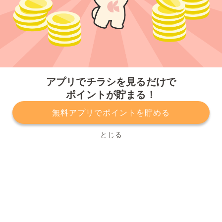
今すぐアプリをダウンロードする
アプリでチラシを見るだけで
ポイントが貯まる！
無料アプリでポイントを貯める
プライバシーポリシー
利用規約
運営会社
サービスに関してのお問い合わせ
チラシ掲載をお考えの方
とじる
Copyright© Kurashiru, Inc. All Rights Reserved.