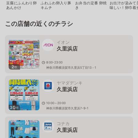
豆腐にふんわり卵
ふわふわ卵入り豚
お弁当の定番 卵焼
お出汁が染みて
あんかけ
キムチ
き
味しい！卵巾着
この店舗の近くのチラシ
イオン
久里浜店
8:00-23:00
2
枚
神奈川県横須賀市久里浜5丁目13－1
ヤマダデンキ
久里浜店
10:00～20:00
30
枚
神奈川県横須賀市久里浜7-9-1
コナカ
久里浜店