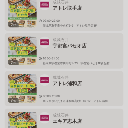
成城石井
アトレ取手店
09:00-23:00
7
枚
茨城県取手市中央町2-5 アトレ取手店3F
成城石井
宇都宮パセオ店
10:00-21:00
7
枚
栃木県宇都宮市川向町1-23 宇都宮パセオ1F食品館
成城石井
アトレ浦和店
08:00-23:00
7
枚
埼玉県さいたま市浦和区高砂1-16-12 アトレ浦和
成城石井
エキア志木店