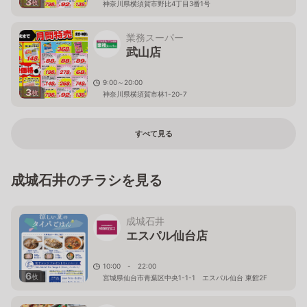
3
枚
神奈川県横須賀市野比4丁目3番1号
業務スーパー
武山店
9:00～20:00
3
枚
神奈川県横須賀市林1-20-7
すべて見る
成城石井のチラシを見る
成城石井
エスパル仙台店
10:00 - 22:00
6
枚
宮城県仙台市青葉区中央1-1-1 エスパル仙台 東館2F