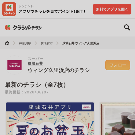
神奈川県
横須賀市
成城石井 ウィング久里浜店
スーパー
成城石井
フォロー
ウィング久里浜店のチラシ
最新のチラシ（全7枚）
最終更新：2026/08/07