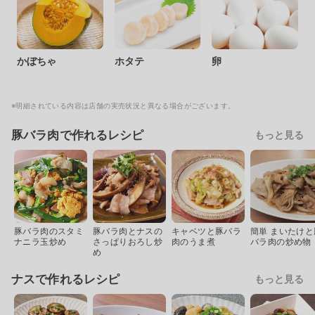
かぼちゃ
ホタテ
卵
※明細されている内容は店舗の実売状況と異なる場合がございます。
豚バラ肉で作れるレシピ
もっと見る
豚バラ肉のスタミ
豚バラ肉とナスの
キャベツと豚バラ
簡単 まいたけと
ナニラ玉炒め
さっぱりおろし炒
肉のうま煮
バラ肉の炒め物
め
ナスで作れるレシピ
もっと見る