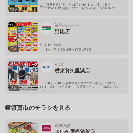
【夏季営業時間 ＜7/13(月)～9/18(金)＞】 土日祝：
10:00-19:30 (祝日：7/20、8/11) 平日：10:00-19:00
13
枚
神奈川県横須賀市佐原4-9-10
業務スーパー
野比店
8:30～19:00
3
枚
神奈川県横須賀市野比4丁目3番1号
AOKI
横須賀久里浜店
10:00～20:00（営業時間が変更となる場合がございま
す。詳しくは公式サイト各店舗ページにてご確認くださ
7
枚
い。）
神奈川県横須賀市佐原3-3-5
横須賀市のチラシを見る
成城石井
さいか屋横須賀店