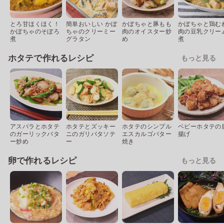
とろ甘ほくほく！
簡単おいしい かぼ
かぼちゃと豚もも
かぼちゃと鶏む
かぼちゃのそぼろ
ちゃのクリーミー
肉のオイスター炒
肉の豆乳クリー
煮
グラタン
め
煮
ホタテで作れるレシピ
もっと見る
アスパラとホタテ
ホタテとズッキー
ホタテのシンプル
ベビーホタテの
のガーリックバタ
ニのガリバタソテ
エスカルゴバター
揚げ
ー炒め
ー
焼き
卵で作れるレシピ
もっと見る