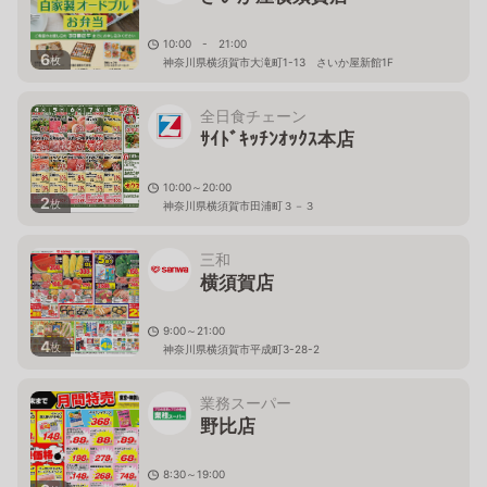
10:00 - 21:00
6
枚
神奈川県横須賀市大滝町1-13 さいか屋新館1F
全日食チェーン
ｻｲﾄﾞｷｯﾁﾝｵｯｸｽ本店
10:00～20:00
2
枚
神奈川県横須賀市田浦町３－３
三和
横須賀店
9:00～21:00
4
枚
神奈川県横須賀市平成町3-28-2
業務スーパー
野比店
8:30～19:00