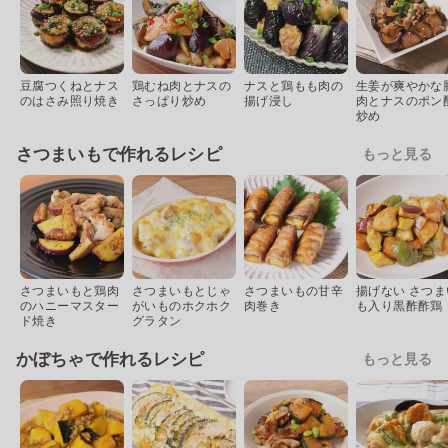
豆腐つくねとナス
鶏むね肉とナスの
ナスと鶏もも肉の
生姜が爽やかな
のはさみ照り焼き
さっぱり炒め
揚げ浸し
肉とナスのポン
炒め
さつまいもで作れるレシピ
もっと見る
さつまいもと鶏肉
さつまいもとじゃ
さつまいもの甘辛
揚げない さつま
のハニーマスター
がいものホクホク
肉巻き
も入り黒酢酢鶏
ド焼き
グラタン
かぼちゃで作れるレシピ
もっと見る