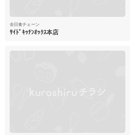
全日食チェーン
ｻｲﾄﾞｷｯﾁﾝｵｯｸｽ本店