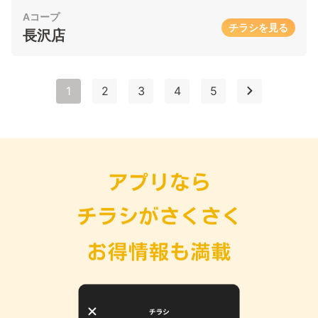
Aコープ
チラシを見る
長沢店
1
2
3
4
5