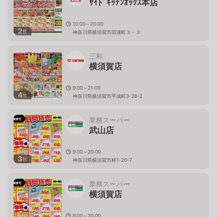
ｻｲﾄﾞｷｯﾁﾝｵｯｸｽ本店
10:00～20:00
2
枚
神奈川県横須賀市田浦町３－３
三和
横須賀店
9:00～21:00
4
枚
神奈川県横須賀市平成町3-28-2
業務スーパー
武山店
9:00～20:00
3
枚
神奈川県横須賀市林1-20-7
業務スーパー
横須賀店
9:00～20:00