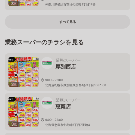
3
枚
神奈川県横須賀市日の出町3丁目17番
すべて見る
業務スーパーのチラシを見る
業務スーパー
厚別西店
9:00～22:00
3
枚
北海道札幌市厚別区厚別西4条3丁目1067-68
業務スーパー
恵庭店
9:00～22:00
3
枚
北海道恵庭市中島町6丁目7番地4