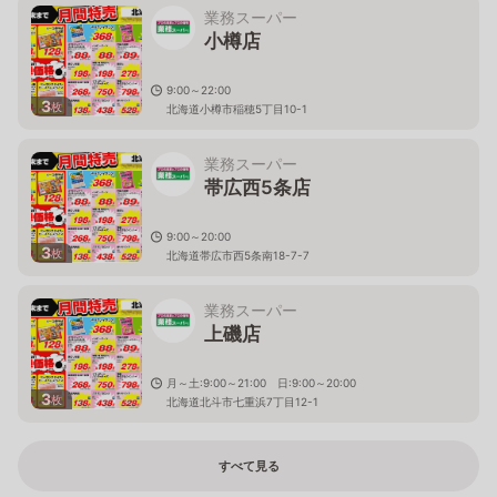
業務スーパー
小樽店
9:00～22:00
3
枚
北海道小樽市稲穂5丁目10-1
業務スーパー
帯広西5条店
9:00～20:00
3
枚
北海道帯広市西5条南18-7-7
業務スーパー
上磯店
月～土:9:00～21:00 日:9:00～20:00
3
枚
北海道北斗市七重浜7丁目12-1
すべて見る