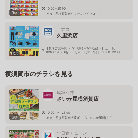
10:00～20:00
3
枚
神奈川県横須賀市グリーンハイツ３－７
コナカ
久里浜店
【夏季営業時間 ＜7/13(月)～9/18(金)＞】 土日祝：
10:00-19:30 (祝日：7/20、8/11) 平日：10:00-19:00
13
枚
神奈川県横須賀市佐原4-9-10
横須賀市のチラシを見る
成城石井
さいか屋横須賀店
10:00 - 21:00
6
枚
神奈川県横須賀市大滝町1-13 さいか屋新館1F
全日食チェーン