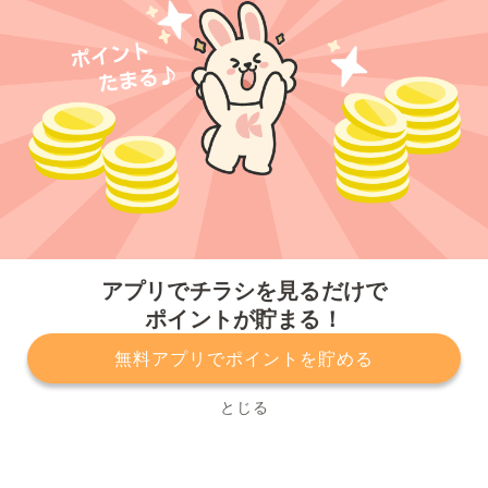
今すぐアプリをダウンロードする
アプリでチラシを見るだけで
ポイントが貯まる！
無料アプリでポイントを貯める
プライバシーポリシー
利用規約
運営会社
サービスに関してのお問い合わせ
チラシ掲載をお考えの方
とじる
Copyright© Kurashiru, Inc. All Rights Reserved.