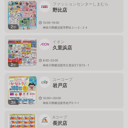
ファッションセンターしまむら
野比店
10:00-19:00
2
枚
神奈川県横須賀市野比１—２−２４
イオン
久里浜店
8:00-23:00
2
枚
神奈川県横須賀市久里浜5丁目13－1
ユーコープ
岩戸店
10:00〜20:00
3
枚
神奈川県横須賀市岩戸2-1-1
Aコープ
長沢店