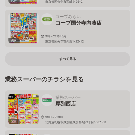
6
枚
東京都国分寺市西町4-26-2
コープみらい
コープ国分寺内藤店
9時～22時45分
6
枚
東京都国分寺市内藤1-22-12
すべて見る
業務スーパーのチラシを見る
業務スーパー
厚別西店
9:00～22:00
3
枚
北海道札幌市厚別区厚別西4条3丁目1067-68