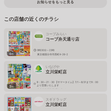
お知らせをもっと見る
この店舗の近くのチラシ
コープみらい
コープ弁天通り店
9時30分～23時
6
枚
東京都国分寺市西町4-26-2
いなげや
立川栄町店
9：30～21：30 【サマータイム】7/1～8/31まで9：00
より営業いたします
3
枚
東京都立川市栄町3－7－1
スギドラッグ
立川栄町店