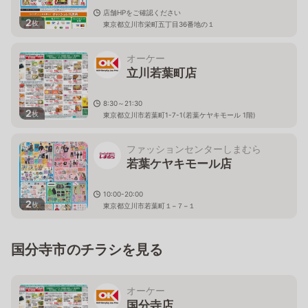
店舗HPをご確認ください
2
枚
東京都立川市栄町五丁目36番地の１
オーケー
立川若葉町店
8:30～21:30
2
枚
東京都立川市若葉町1-7-1(若葉ケヤキモール 1階)
ファッションセンターしまむら
若葉ケヤキモール店
10:00-20:00
2
枚
東京都立川市若葉町１−７−１
国分寺市のチラシを見る
オーケー
国分寺店