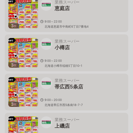
業務スーパー
恵庭店
9:00～22:00
3
枚
北海道恵庭市中島町6丁目7番地4
業務スーパー
小樽店
9:00～22:00
3
枚
北海道小樽市稲穂5丁目10-1
業務スーパー
帯広西5条店
9:00～20:00
3
枚
北海道帯広市西5条南18-7-7
業務スーパー
上磯店