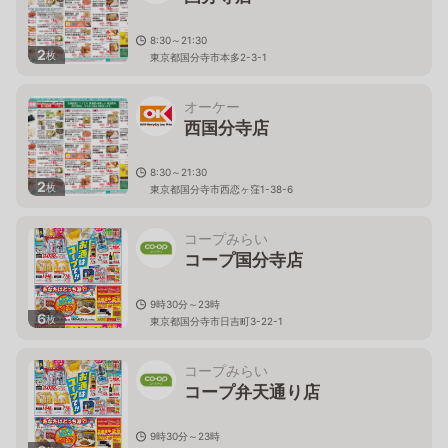
8:30～21:30
2
枚
東京都国分寺市本多2-3-1
オーケー
西国分寺店
8:30～21:30
2
枚
東京都国分寺市西恋ヶ窪1-38-6
コープみらい
コープ国分寺店
9時30分～23時
6
枚
東京都国分寺市日吉町3-22-1
コープみらい
コープ弁天通り店
9時30分～23時