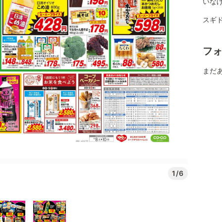
いな
スギ
フ
まだ
1/6