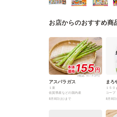
お店からのおすすめ商
155
本体
円
価格
(税込 167.40円)
アスパラガス
まろ
１束
１５０
佐賀県産などの国内産
コープ
8月8日(土)まで
8月8日