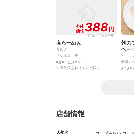
388
本体
円
価格
(税込 419.04円)
塩らーめん
朝の
ベー
５食入
サッポロ一番
１２８
伊藤ハ
8月8日(土)まで
１家族様あわせて３点限り
8月8日
店舗情報
店舗名
コープみらい コー