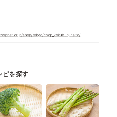
.coopnet.or.jp/shop/tokyo/coop_kokubunjinaito/
シピを探す