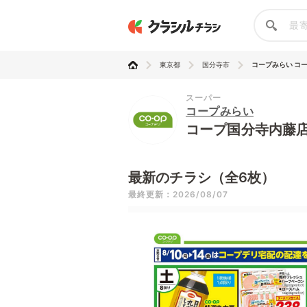
東京都
国分寺市
コープみらい コ
スーパー
コープみらい
コープ国分寺内藤
最新のチラシ（全6枚）
最終更新：2026/08/07