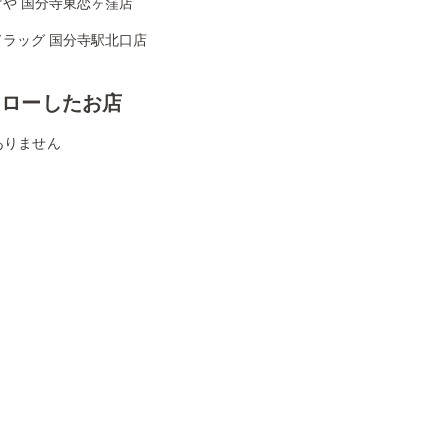
げや 国分寺東恋ヶ窪店
ドラッグ 国分寺駅北口店
ォローしたお店
ありません