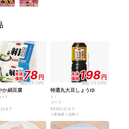
品
78
198
本体
本体
円
円
価格
価格
(税込 84.24円)
(税込 213.84円)
やか絹豆腐
特選丸大豆しょうゆ
ｇ×３
１ｌ
コープ
(土)まで
8月8日(土)まで
１家族様１点限り