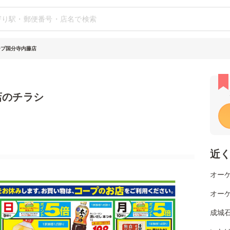
ープ国分寺内藤店
店のチラシ
近
オーケ
オーケ
成城