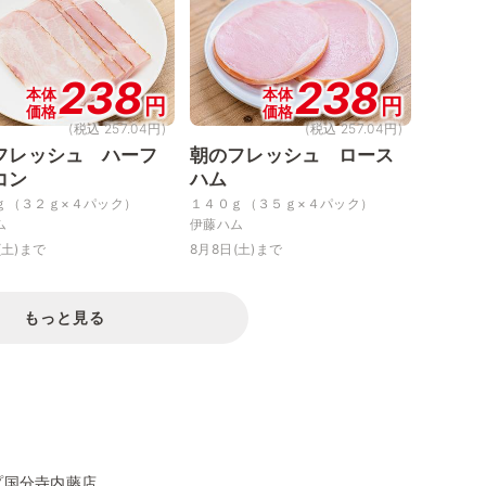
238
238
本体
本体
円
円
価格
価格
(税込 257.04円)
(税込 257.04円)
フレッシュ ハーフ
朝のフレッシュ ロース
コン
ハム
ｇ（３２ｇ×４パック）
１４０ｇ（３５ｇ×４パック）
ム
伊藤ハム
(土)まで
8月8日(土)まで
もっと見る
プ国分寺内藤店