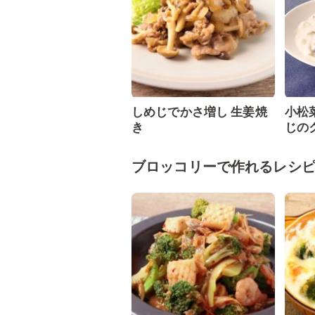
しめじでかさ増し 生姜焼
小松
き
じの
ブロッコリーで作れるレシ