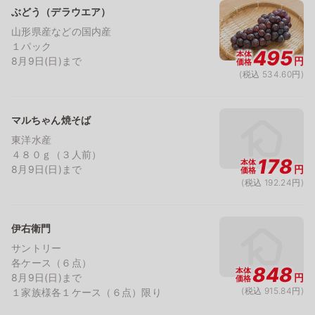
ぶどう（デラウエア）
山形県産などの国内産
１パック
495
本体
8月9日(日)まで
円
価格
(税込 534.60円)
マルちゃん焼そば
東洋水産
４８０ｇ（３人前）
178
本体
8月9日(日)まで
円
価格
(税込 192.24円)
伊右衛門
サントリー
各ケース（６点）
848
本体
8月9日(日)まで
円
価格
(税込 915.84円)
１家族様各１ケース（６点）限り