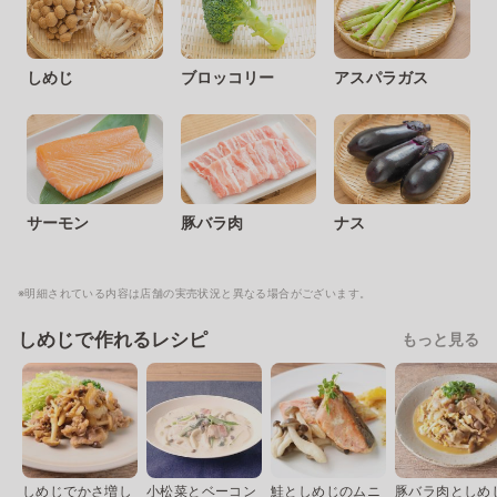
しめじ
ブロッコリー
アスパラガス
サーモン
豚バラ肉
ナス
※明細されている内容は店舗の実売状況と異なる場合がございます。
しめじで作れるレシピ
もっと見る
しめじでかさ増し
小松菜とベーコン
鮭としめじのムニ
豚バラ肉としめ