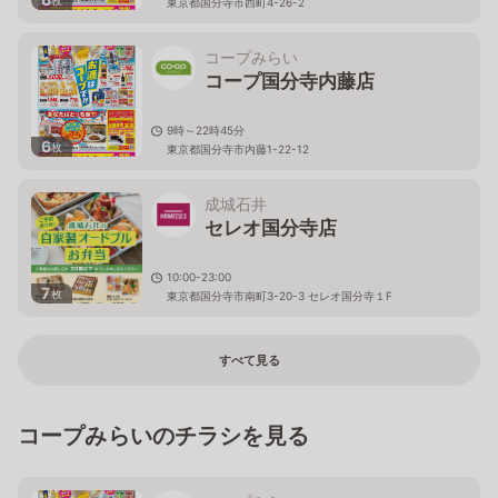
枚
東京都国分寺市西町4-26-2
コープみらい
コープ国分寺内藤店
9時～22時45分
6
枚
東京都国分寺市内藤1-22-12
成城石井
セレオ国分寺店
10:00-23:00
7
枚
東京都国分寺市南町3-20-3 セレオ国分寺１F
すべて見る
コープみらいのチラシを見る