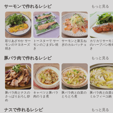
サーモンで作れるレシピ
もっと見る
彩りあざやか サー
トースターで サー
サーモンと新玉ね
カリカリサーモ
モンのマヨネーズ
モンのごまダレ焼
ぎのカルパッチョ
のハーブパン粉
焼き
き
き
豚バラ肉で作れるレシピ
もっと見る
豚バラ肉とナスの
キャベツと豚バラ
豚バラ肉と白菜の
豚バラ肉と白菜
さっぱりおろし炒
肉のうま煮
とろとろ煮
ミルフィーユ鍋
め
ナスで作れるレシピ
もっと見る