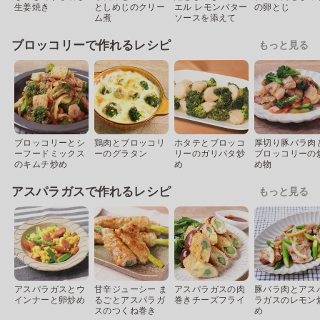
生姜焼き
としめじのクリー
エル レモンバター
の卵とじ
ム煮
ソースを添えて
ブロッコリーで作れるレシピ
もっと見る
ブロッコリーとシ
鶏肉とブロッコリ
ホタテとブロッコ
厚切り豚バラ肉
ーフードミックス
ーのグラタン
リーのガリバタ炒
ブロッコリーの
のキムチ炒め
め
め物
アスパラガスで作れるレシピ
もっと見る
アスパラガスとウ
甘辛ジューシー ま
アスパラガスの肉
豚バラ肉とアス
インナーと卵炒め
るごとアスパラガ
巻きチーズフライ
ラガスのレモン
スのつくね巻き
め