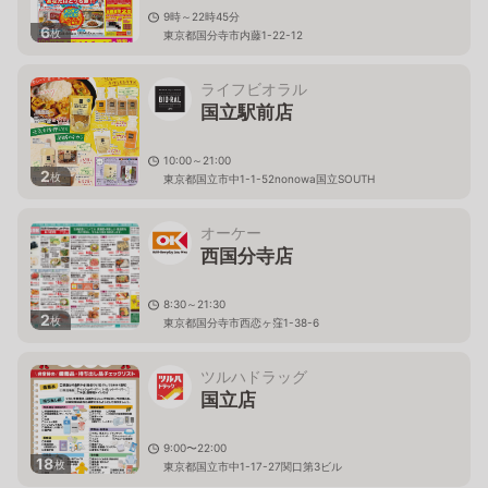
9時～22時45分
6
枚
東京都国分寺市内藤1-22-12
ライフビオラル
国立駅前店
10:00～21:00
2
枚
東京都国立市中1-1-52nonowa国立SOUTH
オーケー
西国分寺店
8:30～21:30
2
枚
東京都国分寺市西恋ヶ窪1-38-6
ツルハドラッグ
国立店
9:00〜22:00
18
枚
東京都国立市中1-17-27関口第3ビル