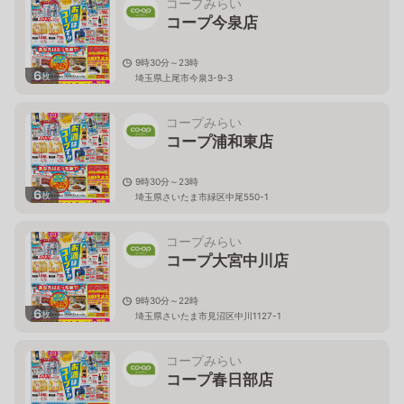
コープみらい
コープ今泉店
9時30分～23時
6
枚
埼玉県上尾市今泉3-9-3
コープみらい
コープ浦和東店
9時30分～23時
6
枚
埼玉県さいたま市緑区中尾550-1
コープみらい
コープ大宮中川店
9時30分～22時
6
枚
埼玉県さいたま市見沼区中川1127-1
コープみらい
コープ春日部店