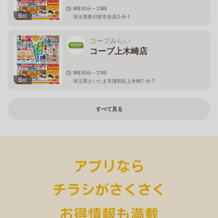
9時30分～23時
6
枚
埼玉県春日部市谷原3-8-1
コープみらい
コープ上木崎店
9時30分～21時
6
枚
埼玉県さいたま市浦和区上木崎7-6-7
すべて見る