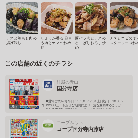
ナスと鶏もも肉の
しょうが香る 鶏も
豚バラ肉とナスの
ナスとエビのオ
揚げ浸し
も肉とナスの炒め
さっぱりおろし炒
スターソース炒
物
め
この店舗の近くのチラシ
洋服の青山
国分寺店
■通常営業時間 平日：10:30〜19:30 土日祝日：10:30〜
19:30 ※土日祝および期間により、急な変動することが
8
枚
ありますので 詳細はホームページを確認ください
東京都国分寺市日吉町三丁目12番地16
コープみらい
コープ国分寺内藤店