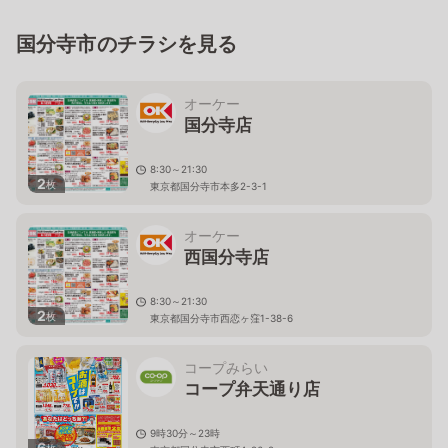
国分寺市のチラシを見る
オーケー
国分寺店
8:30～21:30
2
枚
東京都国分寺市本多2-3-1
オーケー
西国分寺店
8:30～21:30
2
枚
東京都国分寺市西恋ヶ窪1-38-6
コープみらい
コープ弁天通り店
9時30分～23時
6