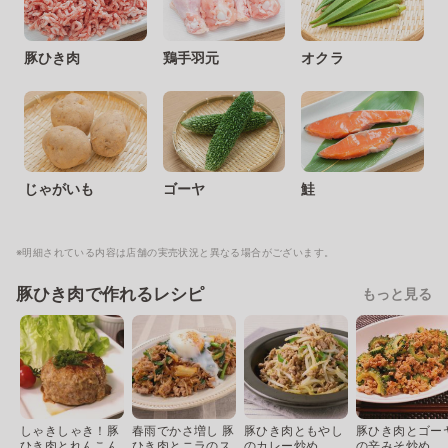
豚ひき肉
鶏手羽元
オクラ
じゃがいも
ゴーヤ
鮭
※明細されている内容は店舗の実売状況と異なる場合がございます。
豚ひき肉で作れるレシピ
もっと見る
しゃきしゃき！豚
春雨でかさ増し 豚
豚ひき肉ともやし
豚ひき肉とゴー
ひき肉とれんこん
ひき肉とニラのス
のカレー炒め
の辛みそ炒め