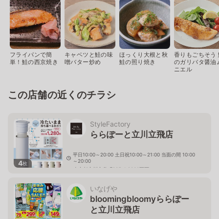
フライパンで簡
キャベツと鮭の味
ほっくり大根と秋
香りもごちそう 
単！鮭の西京焼き
噌バター炒め
鮭の照り焼き
のガリバタ醤油
ニエル
この店舗の近くのチラシ
StyleFactory
ららぽーと立川立飛店
平日10:00～20:00 土日祝10:00～21:00 当面の間 10:00
～20:00
4
枚
東京都立川市泉町935-1 2060区画
いなげや
bloomingbloomyららぽー
と立川立飛店