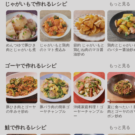
じゃがいもで作れるレシピ
もっと見る
めんつゆで豚ひき
じゃがいもと鶏肉
節約 じゃがいもと
鶏肉とじゃがい
肉とじゃがいも煮
のトマト煮込み
鶏むね肉のマヨ醤
のバター醤油炒
油炒め
ゴーヤで作れるレシピ
もっと見る
豚ひき肉とゴーヤ
豚バラ肉の簡単ゴ
沖縄家庭料理！ゴ
夏に食べたい！
の辛みそ炒め
ーヤチャンプル
ーヤーチャンプル
肉とゴーヤのガ
ー
ポン炒め
鮭で作れるレシピ
もっと見る