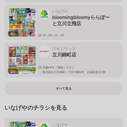
いなげや
bloomingbloomyららぽー
と立川立飛店
4
枚
10：00～21：00
東京都立川市泉町935－1
スギドラッグ
立川錦町店
店舗HPをご確認ください
2
枚
東京都立川市錦町一丁目18番6号 石塚家具店1階
すべて見る
いなげやのチラシを見る
いなげや