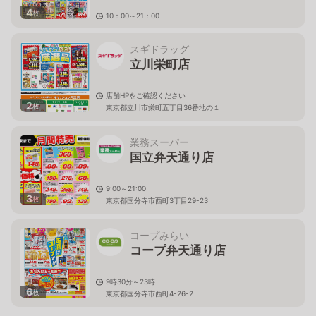
4
枚
10：00～21：00
東京都立川市泉町935－1
スギドラッグ
立川栄町店
店舗HPをご確認ください
2
枚
東京都立川市栄町五丁目36番地の１
業務スーパー
国立弁天通り店
9:00～21:00
3
枚
東京都国分寺市西町3丁目29-23
コープみらい
コープ弁天通り店
9時30分～23時
6
枚
東京都国分寺市西町4-26-2