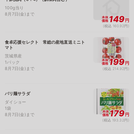
100g当り
8月7日(金)まで
149
本体
円
価格
(税込 160.92円)
食卓応援セレクト 常総の産地直送ミニト
マト
茨城県産
199
本体
1パック
円
価格
8月7日(金)まで
(税込 214.92円)
パリ麺サラダ
ダイショー
1袋
179
本体
8月7日(金)まで
円
価格
(税込 193.32円)