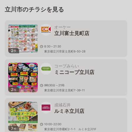
立川市のチラシを見る
オーケー
立川富士見町店
8:30～21:30
2
枚
東京都立川市富士見町6-50-28
コープみらい
ミニコープ立川店
9時30分～21時
2
枚
東京都立川市富士見町7-39-11
成城石井
ルミネ立川店
10:00-22:00
7
枚
東京都立川市曙町2-1-1 ルミネ立川1F