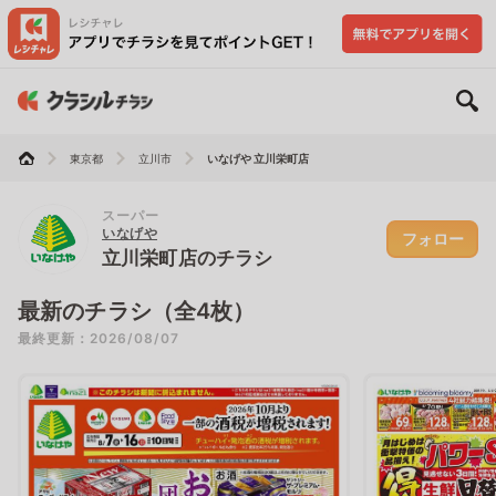
東京都
立川市
いなげや 立川栄町店
スーパー
いなげや
フォロー
立川栄町店のチラシ
最新のチラシ（全4枚）
最終更新：2026/08/07