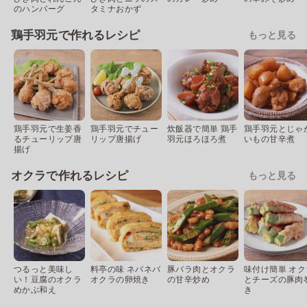
のハンバーグ
タミナおかず
鶏手羽元で作れるレシピ
もっと見る
鶏手羽元で生姜香
鶏手羽元でチュー
炊飯器で簡単 鶏手
鶏手羽元とじゃ
るチューリップ唐
リップ唐揚げ
羽元ほろほろ煮
いもの甘辛煮
揚げ
オクラで作れるレシピ
もっと見る
つるっと美味し
料亭の味 ネバネバ
豚バラ肉とオクラ
味付け簡単 オク
い！豆腐のオクラ
オクラの卵焼き
の甘辛炒め
とチーズの豚肉
めかぶ和え
き