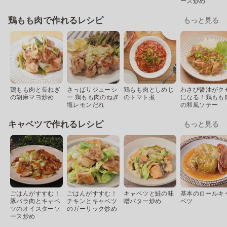
ース炒め
鶏もも肉で作れるレシピ
もっと見る
鶏もも肉と長ねぎ
さっぱりジューシ
鶏もも肉としめじ
わさび醤油がク
の胡麻マヨ炒め
ー 鶏もも肉のねぎ
のトマト煮
になる！鶏もも
塩レモンだれ
の和風ソテー
キャベツで作れるレシピ
もっと見る
ごはんがすすむ！
ごはんがすすむ！
キャベツと鮭の味
基本のロールキ
豚バラ肉とキャベ
チキンとキャベツ
噌バター炒め
ベツ
ツのオイスターソ
のガーリック炒め
ース炒め