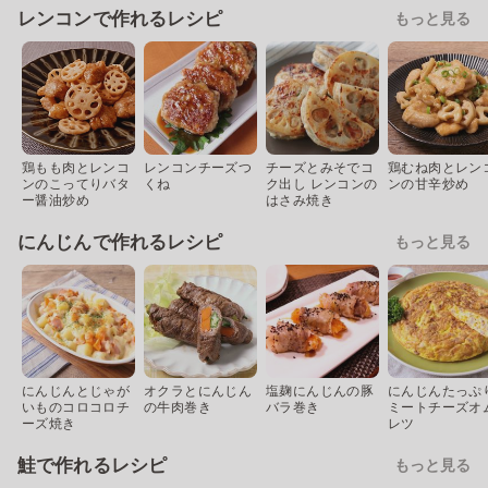
レンコンで作れるレシピ
もっと見る
鶏もも肉とレンコ
レンコンチーズつ
チーズとみそでコ
鶏むね肉とレン
ンのこってりバタ
くね
ク出し レンコンの
ンの甘辛炒め
ー醤油炒め
はさみ焼き
にんじんで作れるレシピ
もっと見る
にんじんとじゃが
オクラとにんじん
塩麹にんじんの豚
にんじんたっぷ
いものコロコロチ
の牛肉巻き
バラ巻き
ミートチーズオ
ーズ焼き
レツ
鮭で作れるレシピ
もっと見る