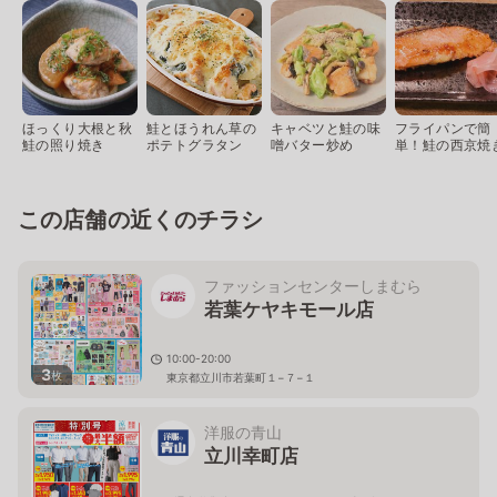
ほっくり大根と秋
鮭とほうれん草の
キャベツと鮭の味
フライパンで簡
鮭の照り焼き
ポテトグラタン
噌バター炒め
単！鮭の西京焼
この店舗の近くのチラシ
ファッションセンターしまむら
若葉ケヤキモール店
10:00-20:00
3
枚
東京都立川市若葉町１−７−１
洋服の青山
立川幸町店