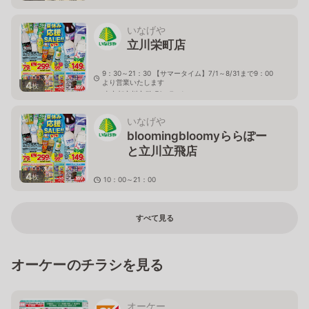
いなげや
立川栄町店
9：30～21：30 【サマータイム】7/1～8/31まで9：00
より営業いたします
4
枚
東京都立川市栄町3－7－1
いなげや
bloomingbloomyららぽー
と立川立飛店
4
枚
10：00～21：00
東京都立川市泉町935－1
すべて見る
オーケーのチラシを見る
オーケー