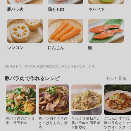
豚バラ肉
鶏もも肉
キャベツ
レンコン
にんじん
鮭
※明細されている内容は店舗の実売状況と異なる場合がございます。
豚バラ肉で作れるレシピ
もっと見る
豚バラ肉のスタミ
豚バラ肉とナスの
たっぷり長ねぎと
ごはんがすすむ
ナニラ玉炒め
さっぱりおろし炒
豚バラ肉の簡単ポ
豚バラ肉とキャ
め
ン酢炒め
ツのオイスター