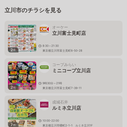
立川市のチラシを見る
オーケー
立川富士見町店
8:30～21:30
2
枚
東京都立川市富士見町6-50-28
コープみらい
ミニコープ立川店
9時30分～21時
2
枚
東京都立川市富士見町7-39-11
成城石井
ルミネ立川店
10:00-22:00
7
枚
東京都立川市曙町2-1-1 ルミネ立川1F