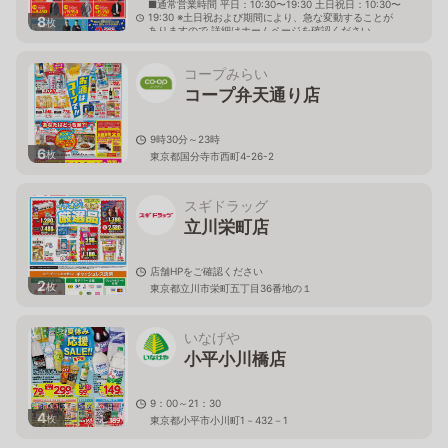
■通常営業時間 平日：10:30〜19:30 土日祝日：10:30〜
19:30 ※土日祝および期間により、急な変動することが
8
枚
ありますので 詳細はホームページを確認ください
東京都立川市幸町二丁目26番地の3
コープみらい
コープ弁天通り店
9時30分～23時
6
枚
東京都国分寺市西町4-26-2
スギドラッグ
立川栄町店
店舗HPをご確認ください
2
枚
東京都立川市栄町五丁目36番地の１
いなげや
小平小川橋店
9：00～21：30
4
枚
東京都小平市小川町1－432－1