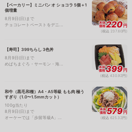
【ベーカリー】ミニパン オ ショコラ 5個＋1
個増量
8月9日(日)まで
220
本体
チョコレートペーストをデニ...
円
価格
(税込 237.60円)
【寿司】399ちらし 3色丼
8月9日(日)まで
めばちまぐろ・サーモン・海...
399
本体
円
価格
(税込 430.92円)
和牛（黒毛和種）A4・A5等級 もも肉 極う
すぎり（1.0〜1.5mmカット）
100g当たり
579
本体
8月9日(日)まで
円
価格
オーケーでは「歩留等級A」...
(税込 625.32円)