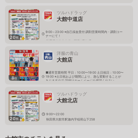
ツルハドラッグ
大館中道店
9:00～23:00 ※自己採血受付:調剤営業時間内・調剤コー
ナーにて！
20
枚
秋田県大館市中道二丁目2番54号
洋服の青山
大館店
■通常営業時間 平日：10:00〜19:00 土日祝日：10:00〜
19:00 ※土日祝および期間により、急な変動することが
8
枚
ありますので 詳細はホームページを確認ください
秋田県大館市中道二丁目1番45号
ツルハドラッグ
大館北店
9:00〜22:00
20
枚
秋田県大館市釈迦内字稲荷山下258