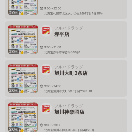
9:00〜22:00
20
枚
北海道札幌市北区あいの里2条6丁目1番28号
ツルハドラッグ
赤平店
9:00〜21:00
20
枚
北海道赤平市字赤平540番1
ツルハドラッグ
旭川大町3条店
9:00〜24:00
20
枚
北海道旭川市大町3条5丁目2397-18
ツルハドラッグ
旭川神楽岡店
9:00〜23:00
20
枚
北海道旭川市神楽岡5条6丁目4番20号