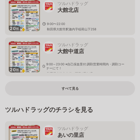
ツルハドラッグ
大館北店
9:00〜22:00
20
枚
秋田県大館市釈迦内字稲荷山下258
ツルハドラッグ
大館中道店
9:00～23:00 ※自己採血受付:調剤営業時間内・調剤コー
ナーにて！
20
枚
秋田県大館市中道二丁目2番54号
すべて見る
ツルハドラッグのチラシを見る
ツルハドラッグ
あいの里店