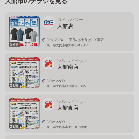
大館市のチラシを見る
コメリパワー
大館店
9:00-20:00 平日の資材館は7:00開店
54
枚
秋田県大館市柄沢字小柄沢191
ツルハドラッグ
大館南店
9:00〜22:00
20
枚
秋田県大館市餌釣字前田165
ツルハドラッグ
大館東店
9:00〜22:00
20
枚
秋田県大館市字大田面31番地