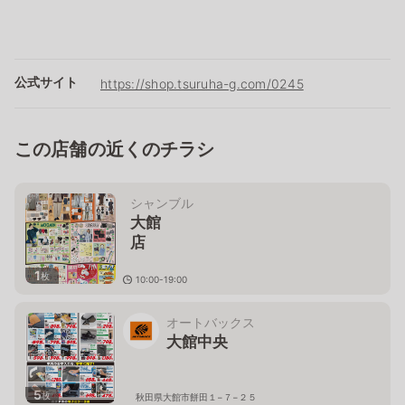
公式サイト
https://shop.tsuruha-g.com/0245
この店舗の近くのチラシ
シャンブル
大館
1
枚
10:00-19:00
秋田県大館市片山町３－１－
８
オートバックス
大館中央
5
枚
秋田県大館市餅田１−７−２５