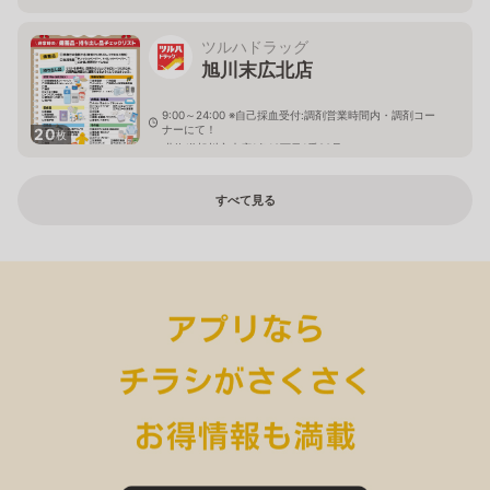
ツルハドラッグ
旭川末広北店
9:00～24:00 ※自己採血受付:調剤営業時間内・調剤コー
ナーにて！
20
枚
北海道旭川市末広1条10丁目1番20号
すべて見る