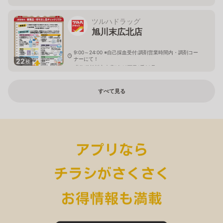
ツルハドラッグ
旭川末広北店
9:00～24:00 ※自己採血受付:調剤営業時間内・調剤コー
ナーにて！
22
枚
北海道旭川市末広1条10丁目1番20号
すべて見る