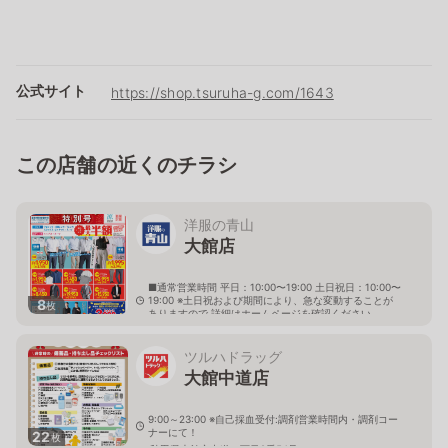
公式サイト
https://shop.tsuruha-g.com/1643
この店舗の近くのチラシ
洋服の青山
大館店
■通常営業時間 平日：10:00〜19:00 土日祝日：10:00〜
19:00 ※土日祝および期間により、急な変動することが
8
枚
ありますので 詳細はホームページを確認ください
秋田県大館市中道二丁目1番45号
ツルハドラッグ
大館中道店
9:00～23:00 ※自己採血受付:調剤営業時間内・調剤コー
ナーにて！
22
枚