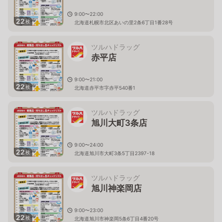
9:00〜22:00
22
枚
北海道札幌市北区あいの里2条6丁目1番28号
ツルハドラッグ
赤平店
9:00〜21:00
22
枚
北海道赤平市字赤平540番1
ツルハドラッグ
旭川大町3条店
9:00〜24:00
22
枚
北海道旭川市大町3条5丁目2397-18
ツルハドラッグ
旭川神楽岡店
9:00〜23:00
22
枚
北海道旭川市神楽岡5条6丁目4番20号