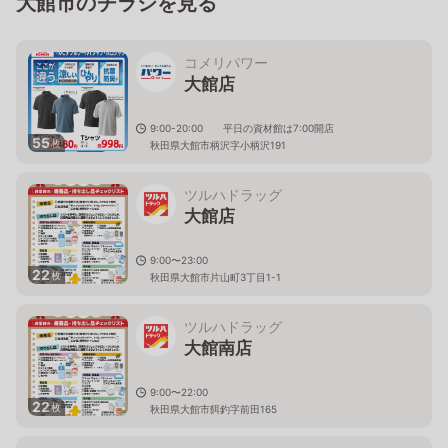
大館市のチラシを見る
コメリパワー
大館店
9:00-20:00 平日の資材館は7:00開店
55
枚
秋田県大館市柄沢字小柄沢191
ツルハドラッグ
大館店
9:00〜23:00
22
枚
秋田県大館市片山町3丁目1-1
ツルハドラッグ
大館南店
9:00〜22:00
22
枚
秋田県大館市餌釣字前田165