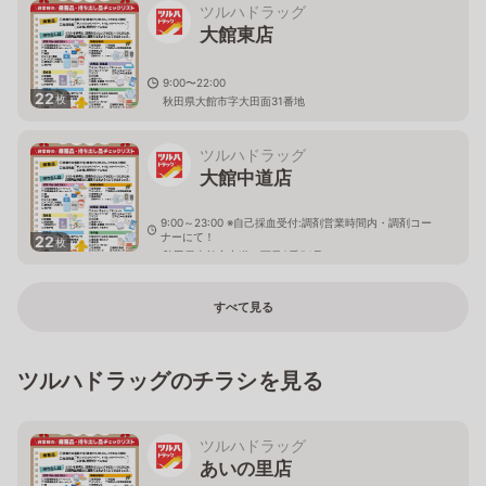
ツルハドラッグ
大館東店
9:00〜22:00
22
枚
秋田県大館市字大田面31番地
ツルハドラッグ
大館中道店
9:00～23:00 ※自己採血受付:調剤営業時間内・調剤コー
ナーにて！
22
枚
秋田県大館市中道二丁目2番54号
すべて見る
ツルハドラッグのチラシを見る
ツルハドラッグ
あいの里店