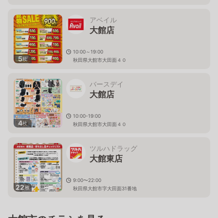
秋田県大館市中道二丁目2番54号
アベイル
大館店
10:00～19:00
5
枚
秋田県大館市大田面４０
バースデイ
大館店
10:00-19:00
4
枚
秋田県大館市大田面４０
ツルハドラッグ
大館東店
9:00〜22:00
22
枚
秋田県大館市字大田面31番地