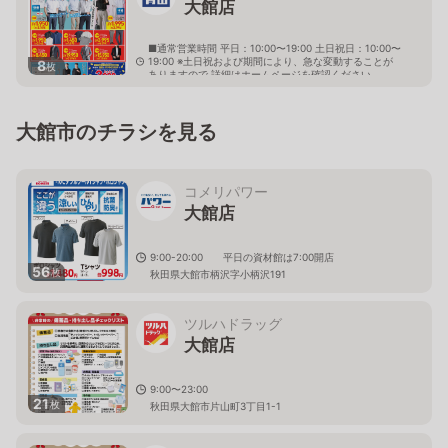
大館店
■通常営業時間 平日：10:00〜19:00 土日祝日：10:00〜
19:00 ※土日祝および期間により、急な変動することが
8
枚
ありますので 詳細はホームページを確認ください
秋田県大館市中道二丁目1番45号
大館市のチラシを見る
コメリパワー
大館店
9:00-20:00 平日の資材館は7:00開店
56
枚
秋田県大館市柄沢字小柄沢191
ツルハドラッグ
大館店
9:00〜23:00
21
枚
秋田県大館市片山町3丁目1-1