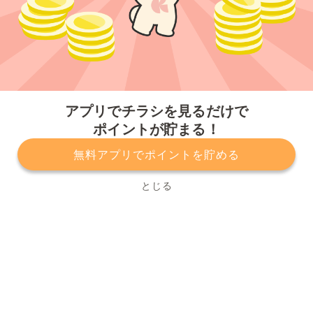
今すぐアプリをダウンロードする
アプリでチラシを見るだけで
ポイントが貯まる！
無料アプリでポイントを貯める
プライバシーポリシー
利用規約
運営会社
サービスに関してのお問い合わせ
チラシ掲載をお考えの方
とじる
Copyright© Kurashiru, Inc. All Rights Reserved.