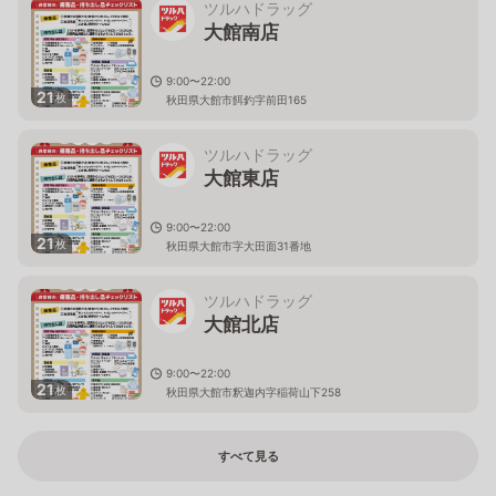
ツルハドラッグ
大館南店
9:00〜22:00
21
枚
秋田県大館市餌釣字前田165
ツルハドラッグ
大館東店
9:00〜22:00
21
枚
秋田県大館市字大田面31番地
ツルハドラッグ
大館北店
9:00〜22:00
21
枚
秋田県大館市釈迦内字稲荷山下258
すべて見る