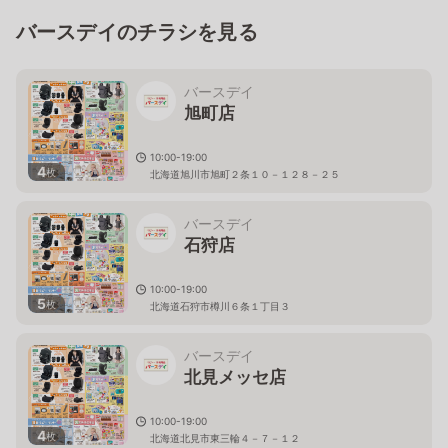
バースデイのチラシを見る
バースデイ
旭町店
10:00-19:00
4
枚
北海道旭川市旭町２条１０－１２８－２５
バースデイ
石狩店
10:00-19:00
5
枚
北海道石狩市樽川６条１丁目３
バースデイ
北見メッセ店
10:00-19:00
4
枚
北海道北見市東三輪４－７－１２