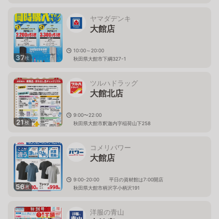
ヤマダデンキ
大館店
10:00～20:00
37
枚
秋田県大館市下綱327-1
ツルハドラッグ
大館北店
9:00〜22:00
21
枚
秋田県大館市釈迦内字稲荷山下258
コメリパワー
大館店
9:00-20:00 平日の資材館は7:00開店
56
枚
秋田県大館市柄沢字小柄沢191
洋服の青山