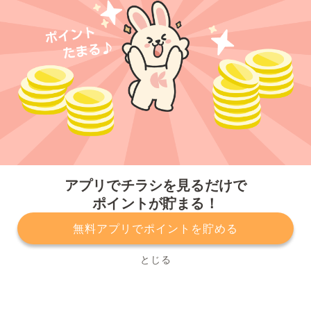
今すぐアプリをダウンロードする
アプリでチラシを見るだけで
ポイントが貯まる！
無料アプリでポイントを貯める
プライバシーポリシー
利用規約
運営会社
サービスに関してのお問い合わせ
チラシ掲載をお考えの方
とじる
Copyright© Kurashiru, Inc. All Rights Reserved.