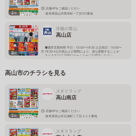
店舗HPをご確認ください
2
枚
岐阜県高山市岡本町一丁目101番地
洋服の青山
高山店
■通常営業時間 平日：10:00〜19:30 土日祝日：10:00〜
19:30 ※土日祝および期間により、急な変動することが
8
枚
ありますので 詳細はホームページを確認ください
岐阜県高山市上岡本町三丁目467番1
高山市のチラシを見る
スギドラッグ
高山南店
店舗HPをご確認ください
2
枚
岐阜県高山市石浦町二丁目４２５番地
スギドラッグ