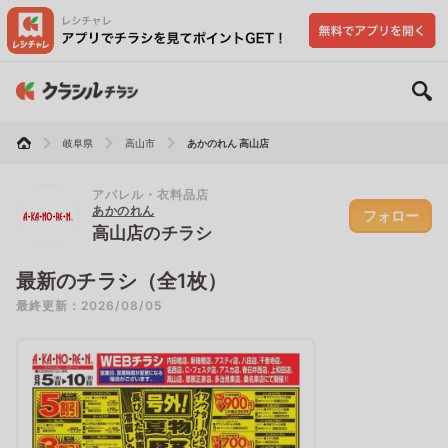
岐阜県
高山市
あかのれん 高山店
アパレル・衣料品店
あかのれん
フォロー
高山店のチラシ
最新のチラシ（全1枚）
最終更新：2026/08/05