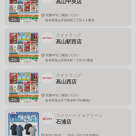
高山中央店
店舗HPをご確認ください
2
枚
岐阜県高山市初田町三丁目４５番地
スギドラッグ
高山駅西店
店舗HPをご確認ください
2
枚
岐阜県高山市岡本町一丁目101番地
スギドラッグ
高山西店
店舗HPをご確認ください
2
枚
岐阜県高山市下岡本町1784番地1
コメリハード＆グリーン
石浦店
9:00-19:30 10月～3月は19:00閉店