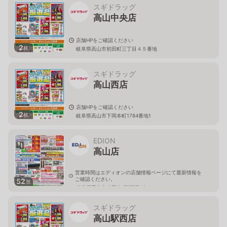
スギドラッグ
高山中央店
店舗HPをご確認ください
2
枚
岐阜県高山市初田町三丁目４５番地
スギドラッグ
高山西店
店舗HPをご確認ください
2
枚
岐阜県高山市下岡本町1784番地1
EDION
高山店
営業時間はエディオンの店舗情報ページにて最新情報を
ご確認ください。
52
枚
岐阜県高山市上岡本町7丁目93-1
スギドラッグ
高山駅西店