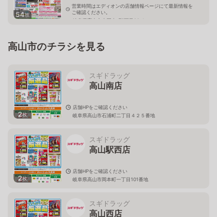
営業時間はエディオンの店舗情報ページにて最新情報を
ご確認ください。
54
枚
岐阜県高山市上岡本町7丁目93-1
高山市のチラシを見る
スギドラッグ
高山南店
店舗HPをご確認ください
2
枚
岐阜県高山市石浦町二丁目４２５番地
スギドラッグ
高山駅西店
店舗HPをご確認ください
2
枚
岐阜県高山市岡本町一丁目101番地
スギドラッグ
高山西店