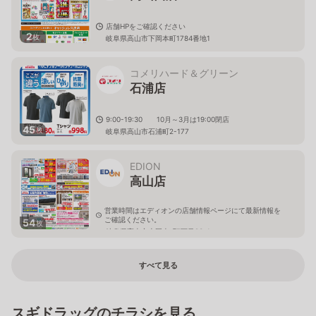
店舗HPをご確認ください
2
枚
岐阜県高山市下岡本町1784番地1
コメリハード＆グリーン
石浦店
9:00-19:30 10月～3月は19:00閉店
45
枚
岐阜県高山市石浦町2-177
EDION
高山店
営業時間はエディオンの店舗情報ページにて最新情報を
ご確認ください。
54
枚
岐阜県高山市上岡本町7丁目93-1
すべて見る
スギドラッグのチラシを見る