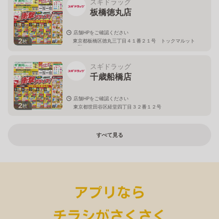
スギドラッグ
板橋徳丸店
店舗HPをご確認ください
2
東京都板橋区徳丸三丁目４１番２１号 トックマルット
枚
１階
スギドラッグ
千歳船橋店
店舗HPをご確認ください
2
枚
東京都世田谷区経堂四丁目３２番１２号
すべて見る