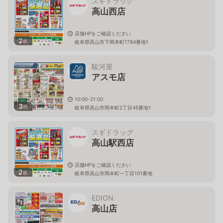
スギドラッグ
高山西店
店舗HPをご確認ください
2
枚
岐阜県高山市下岡本町1784番地1
駿河屋
アスモ店
10:00-21:00
3
枚
岐阜県高山市岡本町2丁目45番地1
スギドラッグ
高山駅西店
店舗HPをご確認ください
2
枚
岐阜県高山市岡本町一丁目101番地
EDION
高山店