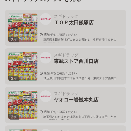
スギドラッグ
ＴＯＰ太田飯塚店
店舗HPをご確認ください
2
群馬県太田市飯塚町１９３３番地１ 生鮮市場ＴＯＰ太
枚
田飯塚店１階
スギドラッグ
東武ストア西川口店
店舗HPをご確認ください
2
埼玉県川口市並木二丁目２２番１号 東武ストア西川口
枚
店２階
スギドラッグ
ヤオコー岩槻本丸店
店舗HPをご確認ください
2
埼玉県さいたま市岩槻区本丸３丁目２０番４５号 ヤオ
枚
コー岩槻本丸店２階