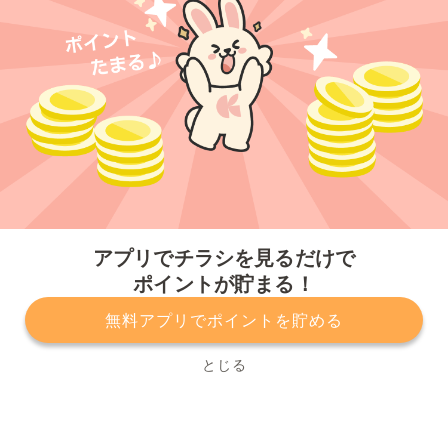
今すぐアプリをダウンロードする
アプリでチラシを見るだけで
ポイントが貯まる！
無料アプリでポイントを貯める
プライバシーポリシー
利用規約
運営会社
サービスに関してのお問い合わせ
チラシ掲載をお考えの方
とじる
Copyright© Kurashiru, Inc. All Rights Reserved.