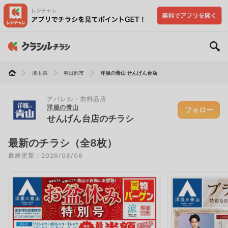
埼玉県
春日部市
洋服の青山 せんげん台店
アパレル・衣料品店
洋服の青山
フォロー
せんげん台店のチラシ
最新のチラシ（全8枚）
最終更新：2026/08/06