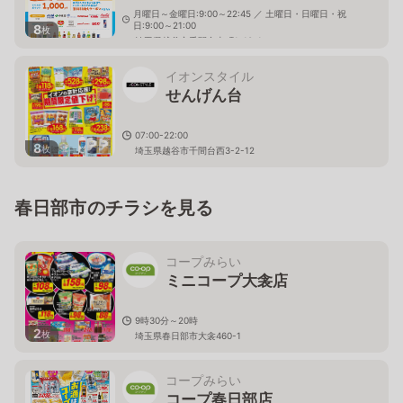
月曜日～金曜日:9:00～22:45 ／ 土曜日・日曜日・祝
日:9:00～21:00
8
枚
埼玉県越谷市千間台東町1-10-1
イオンスタイル
せんげん台
07:00-22:00
8
枚
埼玉県越谷市千間台西3-2-12
春日部市のチラシを見る
コープみらい
ミニコープ大衾店
9時30分～20時
2
枚
埼玉県春日部市大衾460-1
コープみらい
コープ春日部店