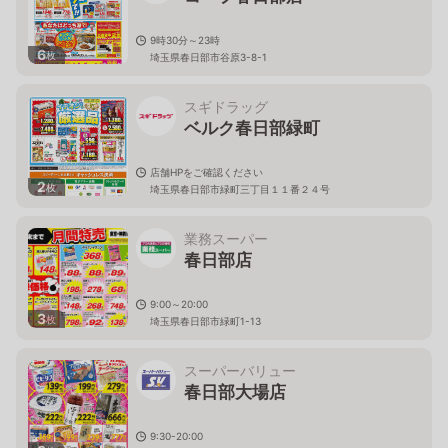
9時30分～23時
6
枚
埼玉県春日部市谷原3-8-1
スギドラッグ
ベルク春日部緑町
店舗HPをご確認ください
2
枚
埼玉県春日部市緑町三丁目１１番２４号
業務スーパー
春日部店
9:00～20:00
3
枚
埼玉県春日部市緑町1-13
スーパーバリュー
春日部大場店
9:30-20:00