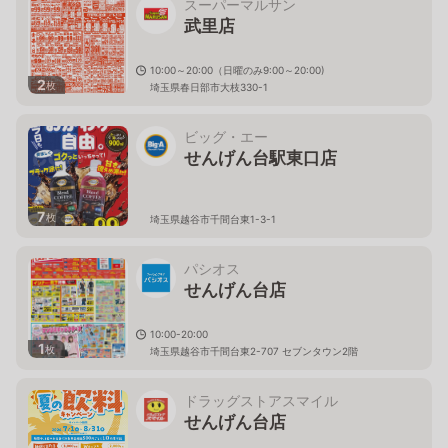
スーパーマルサン
武里店
10:00～20:00（日曜のみ9:00～20:00)
2
枚
埼玉県春日部市大枝330-1
ビッグ・エー
せんげん台駅東口店
7
枚
埼玉県越谷市千間台東1-3-1
パシオス
せんげん台店
10:00-20:00
1
枚
埼玉県越谷市千間台東2-707 セブンタウン2階
ドラッグストアスマイル
せんげん台店