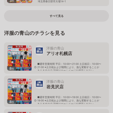
3
枚
埼玉県春日部市大場14-1
すべて見る
洋服の青山のチラシを見る
洋服の青山
アリオ札幌店
■通常営業時間 平日：10:00〜21:00 土日祝日：10:00〜
21:00 ※土日祝および期間により、急な変動することが
8
枚
ありますので 詳細はホームページを確認ください
北海道札幌市東区北七条東九丁目2番20号 アリオ札幌
３階
洋服の青山
岩見沢店
■通常営業時間 平日：10:00〜19:00 土日祝日：10:00〜
19:00 ※土日祝および期間により、急な変動することが
8
枚
ありますので 詳細はホームページを確認ください
北海道岩見沢市大和二条八丁目6番地