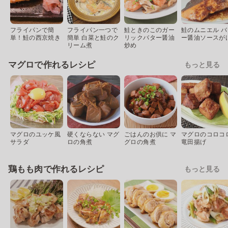
フライパンで簡
フライパン一つで
鮭ときのこのガー
鮭のムニエル バ
単！鮭の西京焼き
簡単 白菜と鮭のク
リックバター醤油
ー醤油ソースが
リーム煮
炒め
マグロで作れるレシピ
もっと見る
マグロのユッケ風
硬くならない マグ
ごはんのお供に マ
マグロのコロコ
サラダ
ロの角煮
グロの角煮
竜田揚げ
鶏もも肉で作れるレシピ
もっと見る