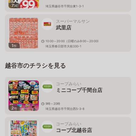
7
枚
埼玉県越谷市千間台東1-3-1
スーパーマルサン
武里店
10:00～20:00（日曜のみ9:00～20:00)
1
枚
埼玉県春日部市大枝330-1
越谷市のチラシを見る
コープみらい
ミニコープ千間台店
9時～20時
2
枚
埼玉県越谷市千間台西5-3-8
コープみらい
コープ北越谷店