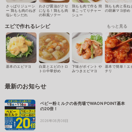
さっぱりジューシ
わさび醤油がクセ
鶏もも肉で作る 簡
鶏もも肉と長ね
ー 鶏もも肉のねぎ
になる！鶏もも肉
単こってりチャー
の胡麻マヨ炒め
塩レモンだれ
の和風ソテー
シュー
エビで作れるレシピ
もっと見る
基本のエビマヨ
白菜とエビのトロ
下味がポイント や
基本で簡単！エ
トロ中華炒め
みつきエビマヨ
チリ
最新のお知らせ
ベビー粉ミルクの各売場でWAON POINT基本
の20倍！
2026年08月08日