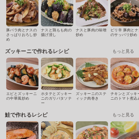
豚バラ肉とナスの
ナスと鶏もも肉の
ナスと豚肉の味噌
ピリ辛 豚肉とナ
さっぱりおろし炒
揚げ浸し
炒め
のサッパリ炒め
め
ズッキーニで作れるレシピ
もっと見る
エビとズッキーニ
ホタテとズッキー
ズッキーニのステ
チキンとズッキ
の中華風炒め
ニのガリバタソテ
ィック肉巻き
ニのトマト煮込
ー
鮭で作れるレシピ
もっと見る