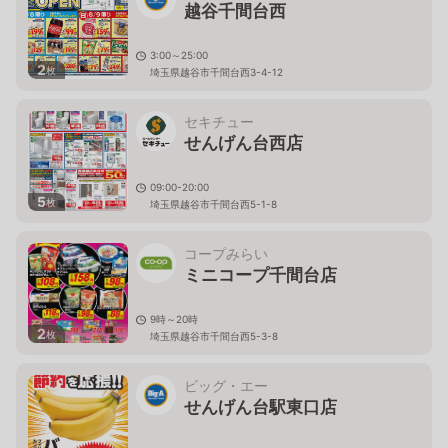
越谷千間台西
3:00～25:00
2
枚
埼玉県越谷市千間台西3-4-12
セキチュー
せんげん台西店
09:00-20:00
5
枚
埼玉県越谷市千間台西5-1-8
コープみらい
ミニコープ千間台店
9時～20時
2
枚
埼玉県越谷市千間台西5-3-8
ビッグ・エー
せんげん台駅東口店