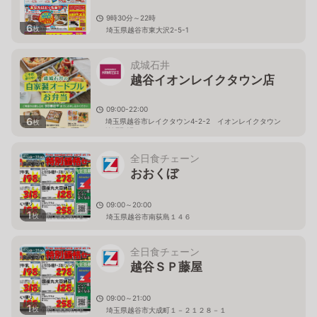
9時30分～22時
6
枚
埼玉県越谷市東大沢2-5-1
成城石井
越谷イオンレイクタウン店
09:00-22:00
6
埼玉県越谷市レイクタウン4-2-2 イオンレイクタウン
枚
KAZE 1F
全日食チェーン
おおくぼ
09:00～20:00
1
枚
埼玉県越谷市南荻島１４６
全日食チェーン
越谷ＳＰ藤屋
09:00～21:00
1
枚
埼玉県越谷市大成町１－２１２８－１