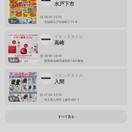
水戸下市
08:00-23:00
5
枚
茨城県水戸市柳町2-11-8
イオンスタイル
高崎
08:00-23:00
34
枚
群馬県高崎市棟高町1400番地
イオンスタイル
入間
07:00-23:00
33
枚
埼玉県入間市上藤沢462-1
すべて見る