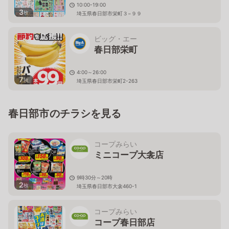
10:00-19:00
3
枚
埼玉県春日部市栄町３−９９
ビッグ・エー
春日部栄町
4:00～26:00
7
枚
埼玉県春日部市栄町2-263
春日部市のチラシを見る
コープみらい
ミニコープ大衾店
9時30分～20時
2
枚
埼玉県春日部市大衾460-1
コープみらい
コープ春日部店