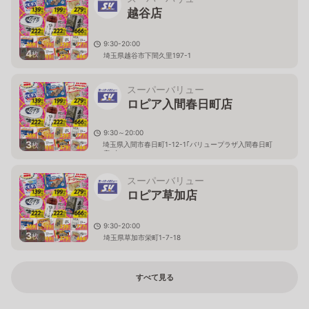
越谷店
9:30-20:00
4
枚
埼玉県越谷市下間久里197-1
スーパーバリュー
ロピア入間春日町店
9:30～20:00
3
埼玉県入間市春日町1-12-1｢バリュープラザ入間春日町
枚
店｣内
スーパーバリュー
ロピア草加店
9:30-20:00
3
枚
埼玉県草加市栄町1-7-18
すべて見る