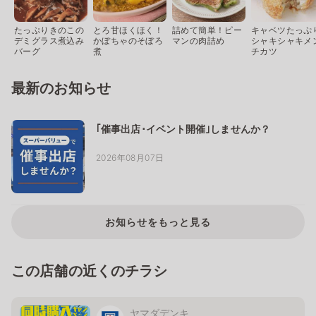
たっぷりきのこの
とろ甘ほくほく！
詰めて簡単！ピー
キャベツたっぷ
デミグラス煮込み
かぼちゃのそぼろ
マンの肉詰め
シャキシャキメ
バーグ
煮
チカツ
最新のお知らせ
｢催事出店･イベント開催｣しませんか？
2026年08月07日
お知らせをもっと見る
この店舗の近くのチラシ
ヤマダデンキ