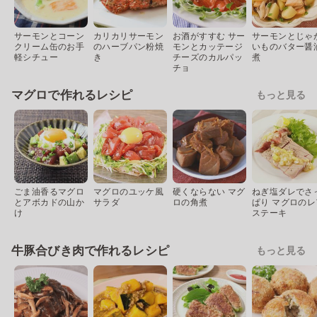
サーモンとコーン
カリカリサーモン
お酒がすすむ サー
サーモンとじゃ
クリーム缶のお手
のハーブパン粉焼
モンとカッテージ
いものバター醤
軽シチュー
き
チーズのカルパッ
煮
チョ
マグロで作れるレシピ
もっと見る
ごま油香るマグロ
マグロのユッケ風
硬くならない マグ
ねぎ塩ダレでさ
とアボカドの山か
サラダ
ロの角煮
ぱり マグロのレ
け
ステーキ
牛豚合びき肉で作れるレシピ
もっと見る