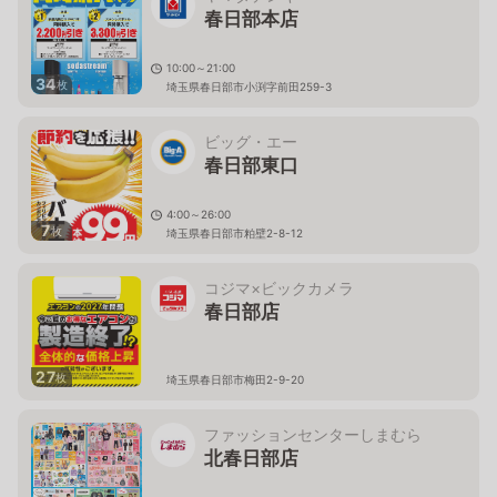
春日部本店
10:00～21:00
34
枚
埼玉県春日部市小渕字前田259-3
ビッグ・エー
春日部東口
4:00～26:00
7
枚
埼玉県春日部市粕壁2-8-12
コジマ×ビックカメラ
春日部店
27
枚
埼玉県春日部市梅田2-9-20
ファッションセンターしまむら
北春日部店