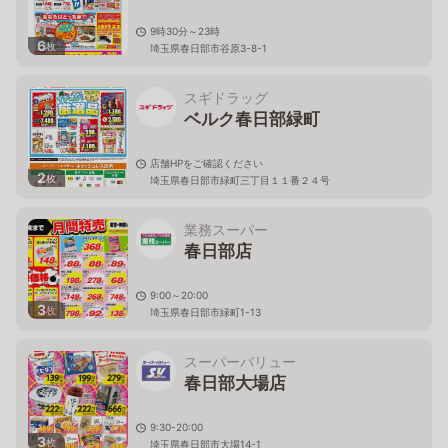
9時30分～23時
6
枚
埼玉県春日部市谷原3-8-1
スギドラッグ
ベルク春日部緑町
店舗HPをご確認ください
2
枚
埼玉県春日部市緑町三丁目１１番２４号
業務スーパー
春日部店
9:00～20:00
3
枚
埼玉県春日部市緑町1-13
スーパーバリュー
春日部大場店
9:30-20:00
3
枚
埼玉県春日部市大場14-1