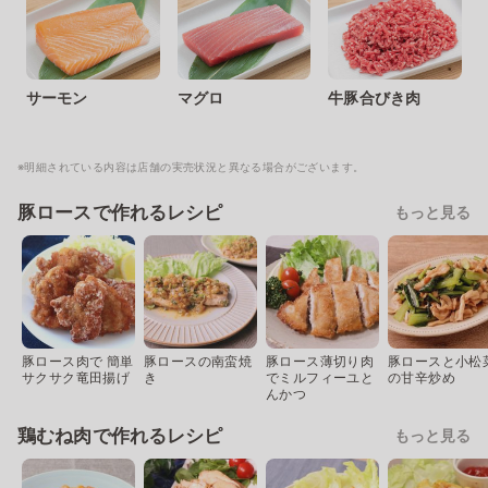
サーモン
マグロ
牛豚合びき肉
※明細されている内容は店舗の実売状況と異なる場合がございます。
豚ロースで作れるレシピ
もっと見る
豚ロース肉で 簡単
豚ロースの南蛮焼
豚ロース薄切り肉
豚ロースと小松
サクサク竜田揚げ
き
でミルフィーユと
の甘辛炒め
んかつ
鶏むね肉で作れるレシピ
もっと見る