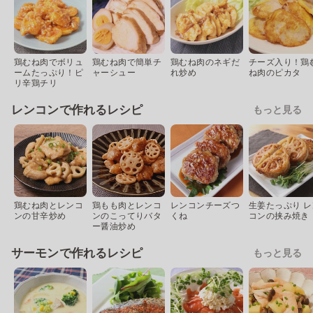
鶏むね肉でボリュ
鶏むね肉で簡単チ
鶏むね肉のネギだ
チーズ入り！鶏
ームたっぷり！ピ
ャーシュー
れ炒め
ね肉のピカタ
リ辛鶏チリ
レンコンで作れるレシピ
もっと見る
鶏むね肉とレンコ
鶏もも肉とレンコ
レンコンチーズつ
生姜たっぷり レ
ンの甘辛炒め
ンのこってりバタ
くね
コンの挟み焼き
ー醤油炒め
サーモンで作れるレシピ
もっと見る