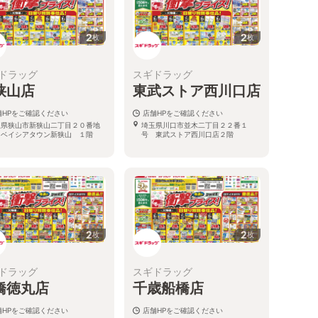
2
2
枚
枚
ドラッグ
スギドラッグ
狭山店
東武ストア西川口店
舗HPをご確認ください
店舗HPをご確認ください
玉県狭山市新狭山二丁目２０番地
埼玉県川口市並木二丁目２２番１
 ベイシアタウン新狭山 １階
号 東武ストア西川口店２階
2
2
枚
枚
ドラッグ
スギドラッグ
橋徳丸店
千歳船橋店
舗HPをご確認ください
店舗HPをご確認ください