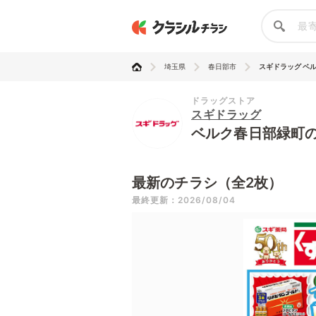
埼玉県
春日部市
スギドラッグ ベ
ドラッグストア
スギドラッグ
ベルク春日部緑町
最新のチラシ（全2枚）
最終更新：2026/08/04