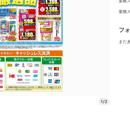
業務
業務
フ
まだ
1/2