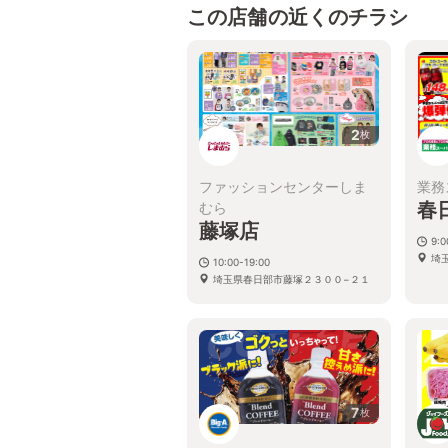
この店舗の近くのチラシ
2
枚
ファッションセンターしま
業務
春
むら
藤塚店
9:
埼
10:00-19:00
埼玉県春日部市藤塚２３００−２１
7
枚