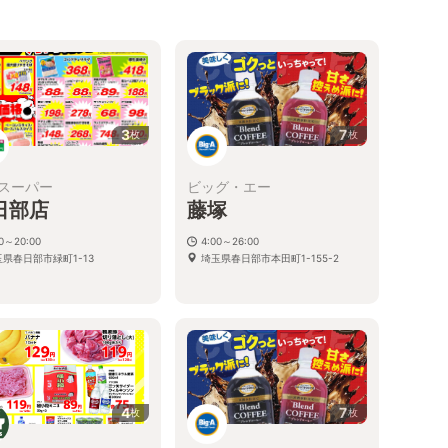
3
7
枚
枚
スーパー
ビッグ・エー
日部店
藤塚
00～20:00
4:00～26:00
玉県春日部市緑町1-13
埼玉県春日部市本田町1-155-2
4
7
枚
枚