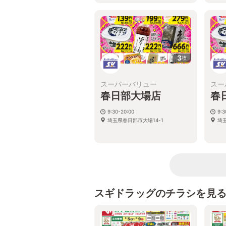
3
枚
スーパーバリュー
スー
春日部大場店
春
9:30-20:00
9:3
埼玉県春日部市大場14-1
埼玉
スギドラッグのチラシを見