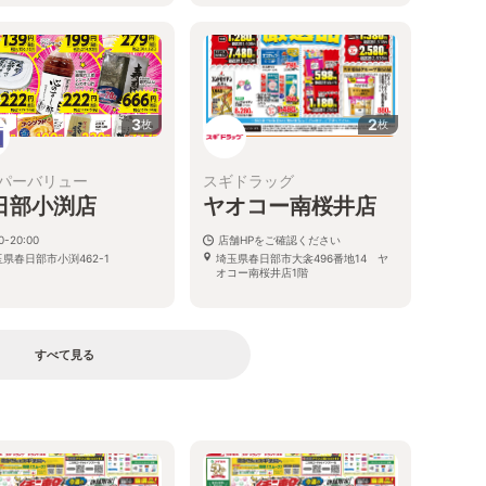
3
2
枚
枚
パーバリュー
スギドラッグ
日部小渕店
ヤオコー南桜井店
0-20:00
店舗HPをご確認ください
県春日部市小渕462-1
埼玉県春日部市大衾496番地14 ヤ
オコー南桜井店1階
すべて見る
る