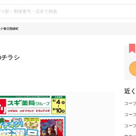
ルク春日部緑町
のチラシ
近
コー
コー
コー