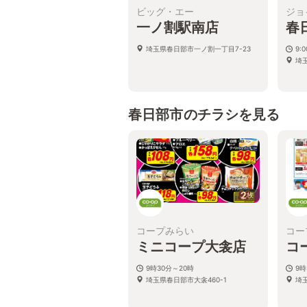
ビッグ・エー
ジョ
一ノ割駅南店
春
埼玉県春日部市一ノ割一丁目7-23
9:0
埼玉
春日部市のチラシを見る
2
枚
コープみらい
コー
ミニコープ大衾店
コ
9時30分～20時
9時
埼玉県春日部市大衾460-1
埼玉