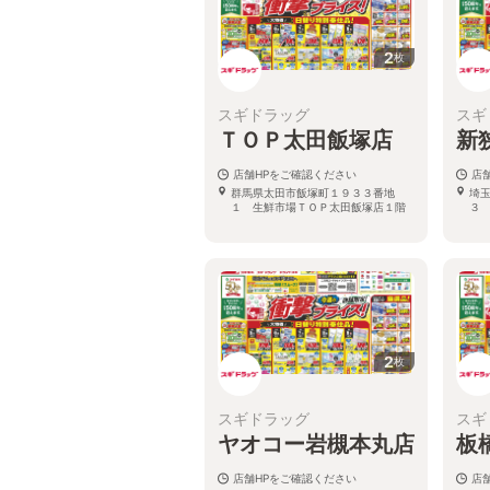
2
枚
スギドラッグ
スギ
ＴＯＰ太田飯塚店
新
店舗HPをご確認ください
店
群馬県太田市飯塚町１９３３番地
埼
１ 生鮮市場ＴＯＰ太田飯塚店１階
３
2
枚
スギドラッグ
スギ
ヤオコー岩槻本丸店
板
店舗HPをご確認ください
店