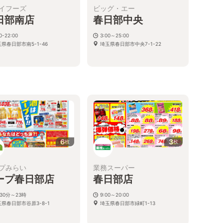
イフーズ
ビッグ・エー
日部南店
春日部中央
0-22:00
3:00～25:00
県春日部市南5-1-46
埼玉県春日部市中央7-1-22
6
3
枚
枚
プみらい
業務スーパー
ープ春日部店
春日部店
30分～23時
9:00～20:00
県春日部市谷原3-8-1
埼玉県春日部市緑町1-13