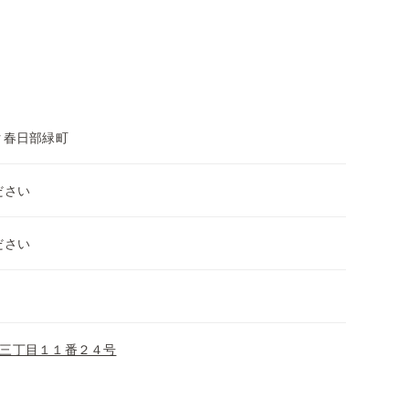
ク春日部緑町
ださい
ださい
三丁目１１番２４号