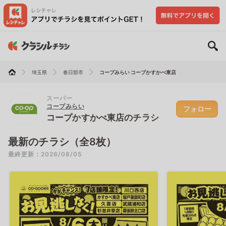
埼玉県
春日部市
コープみらい コープかすかべ東店
スーパー
コープみらい
フォロー
コープかすかべ東店のチラシ
最新のチラシ（全8枚）
最終更新：2026/08/05