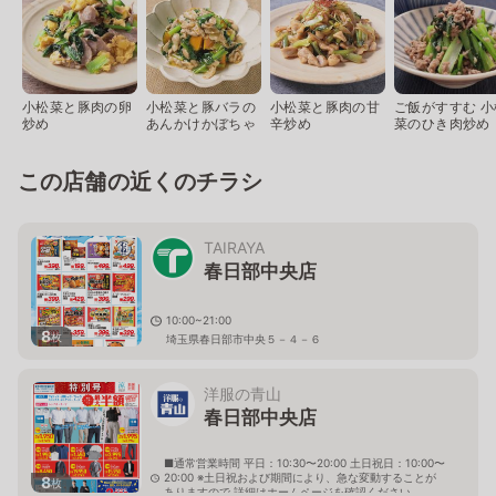
小松菜と豚肉の卵
小松菜と豚バラの
小松菜と豚肉の甘
ご飯がすすむ 小
炒め
あんかけかぼちゃ
辛炒め
菜のひき肉炒め
この店舗の近くのチラシ
TAIRAYA
春日部中央店
10:00~21:00
8
枚
埼玉県春日部市中央５－４－６
洋服の青山
春日部中央店
■通常営業時間 平日：10:30〜20:00 土日祝日：10:00〜
20:00 ※土日祝および期間により、急な変動することが
8
枚
ありますので 詳細はホームページを確認ください