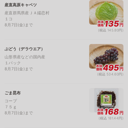
産直高原キャベツ
産直群馬県産ＪＡ嬬恋村
１コ
135
本体
8月7日(金)まで
円
価格
(税込 145.80円)
ぶどう（デラウエア）
山形県産などの国内産
１パック
495
本体
8月7日(金)まで
円
価格
(税込 534.60円)
ごま昆布
コープ
７５ｇ
168
本体
8月7日(金)まで
円
価格
(税込 181.44円)