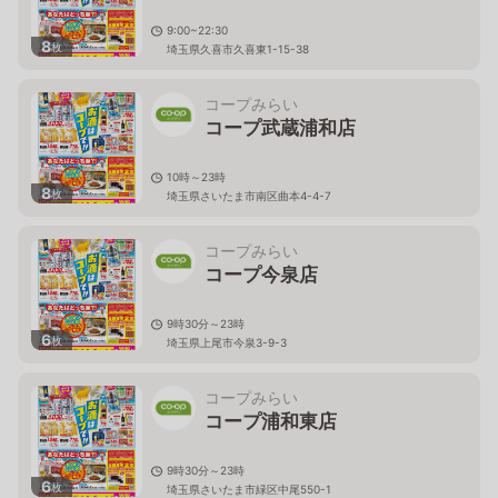
9:00~22:30
8
枚
埼玉県久喜市久喜東1-15-38
コープみらい
コープ武蔵浦和店
10時～23時
8
枚
埼玉県さいたま市南区曲本4-4-7
コープみらい
コープ今泉店
9時30分～23時
6
枚
埼玉県上尾市今泉3-9-3
コープみらい
コープ浦和東店
9時30分～23時
6
枚
埼玉県さいたま市緑区中尾550-1