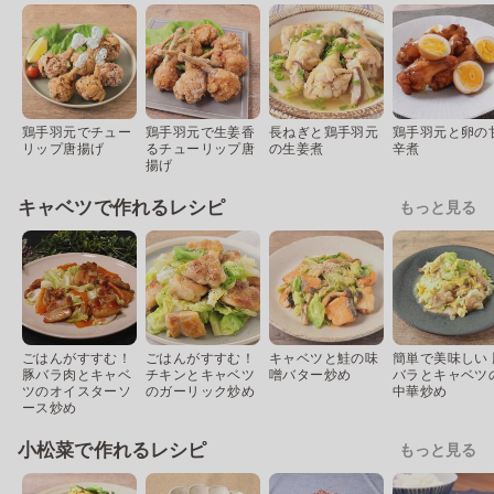
鶏手羽元でチュー
鶏手羽元で生姜香
長ねぎと鶏手羽元
鶏手羽元と卵の
リップ唐揚げ
るチューリップ唐
の生姜煮
辛煮
揚げ
キャベツで作れるレシピ
もっと見る
ごはんがすすむ！
ごはんがすすむ！
キャベツと鮭の味
簡単で美味しい 
豚バラ肉とキャベ
チキンとキャベツ
噌バター炒め
バラとキャベツ
ツのオイスターソ
のガーリック炒め
中華炒め
ース炒め
小松菜で作れるレシピ
もっと見る