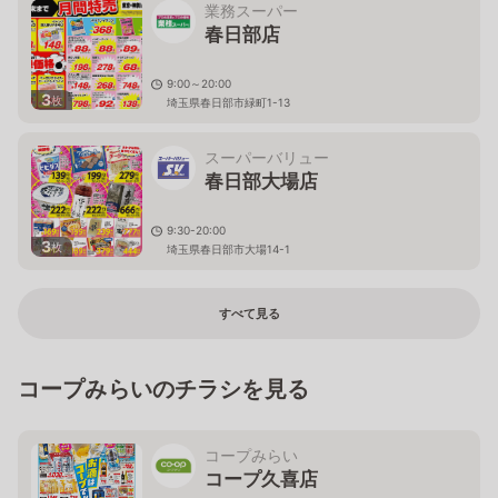
業務スーパー
春日部店
9:00～20:00
3
枚
埼玉県春日部市緑町1-13
スーパーバリュー
春日部大場店
9:30-20:00
3
枚
埼玉県春日部市大場14-1
すべて見る
コープみらいのチラシを見る
コープみらい
コープ久喜店