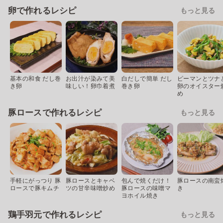
卵で作れるレシピ
もっと見る
基本の和食 だし巻
お出汁が染みて美
白だしで簡単 だし
ピーマンとツナ
き卵
味しい！卵巾着煮
巻き卵
卵のオイスター
め
豚ロースで作れるレシピ
もっと見る
手軽にがっつり 豚
豚ロースとキャベ
包んで焼くだけ！
豚ロースの南蛮
ロースで豚キムチ
ツの甘辛味噌炒め
豚ロースの味噌マ
き
ヨホイル焼き
鶏手羽元で作れるレシピ
もっと見る