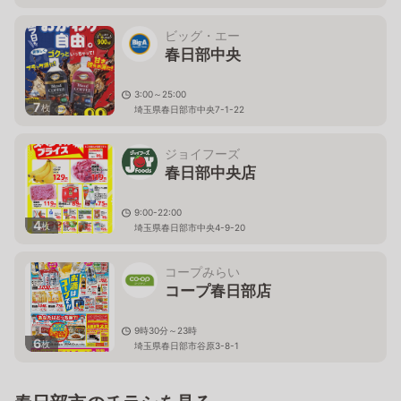
埼玉県春日部市中央二丁目18番地2
ビッグ・エー
春日部中央
3:00～25:00
7
枚
埼玉県春日部市中央7-1-22
ジョイフーズ
春日部中央店
9:00-22:00
4
枚
埼玉県春日部市中央4-9-20
コープみらい
コープ春日部店
9時30分～23時
6
枚
埼玉県春日部市谷原3-8-1