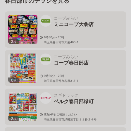
春日部市のチラシを見る
コープみらい
ミニコープ大衾店
9時30分～20時
2
枚
埼玉県春日部市大衾460-1
コープみらい
コープ春日部店
9時30分～23時
6
枚
埼玉県春日部市谷原3-8-1
スギドラッグ
ベルク春日部緑町
店舗HPをご確認ください
2
枚
埼玉県春日部市緑町三丁目１１番２４号