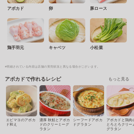
アボカド
卵
豚ロース
鶏手羽元
キャベツ
小松菜
※明細されている内容は店舗の実売状況と異なる場合がございます。
アボカドで作れるレシピ
もっと見る
エビマヨのアボカ
濃厚 秋鮭とアボカ
シーフードアボカ
アボカドと鶏肉
ド和え
ドのクリーミーグ
ドグラタン
とろとろクリー
ラタン
グラタン