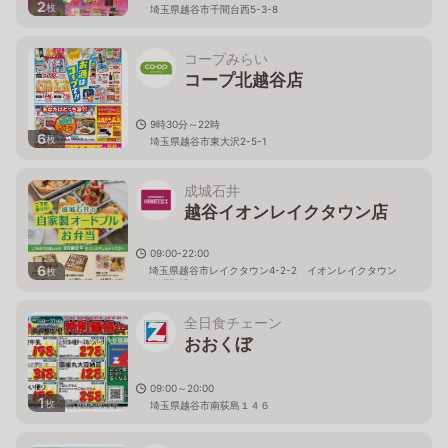
2
枚
埼玉県越谷市千間台西5-3-8
コープみらい
コープ北越谷店
9時30分～22時
6
枚
埼玉県越谷市東大沢2-5-1
成城石井
越谷イオンレイクタウン店
09:00-22:00
6
埼玉県越谷市レイクタウン4-2-2 イオンレイクタウン
枚
KAZE 1F
全日食チェーン
おおくぼ
09:00～20:00
1
枚
埼玉県越谷市南荻島１４６