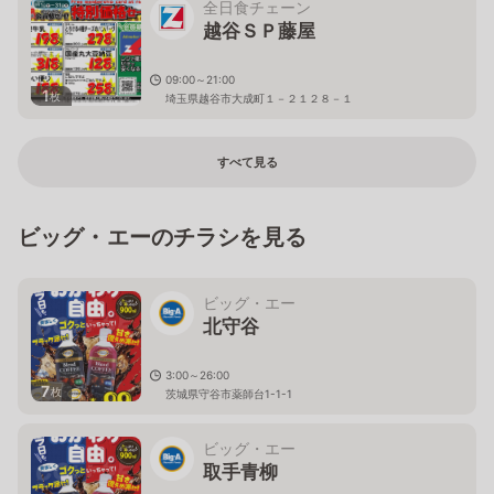
全日食チェーン
越谷ＳＰ藤屋
09:00～21:00
1
枚
埼玉県越谷市大成町１－２１２８－１
すべて見る
ビッグ・エーのチラシを見る
ビッグ・エー
北守谷
3:00～26:00
7
枚
茨城県守谷市薬師台1-1-1
ビッグ・エー
取手青柳