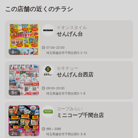
この店舗の近くのチラシ
イオンスタイル
せんげん台
07:00-22:00
8
枚
埼玉県越谷市千間台西3-2-12
セキチュー
せんげん台西店
09:00-20:00
5
枚
埼玉県越谷市千間台西5-1-8
コープみらい
ミニコープ千間台店
9時～20時
2
枚
埼玉県越谷市千間台西5-3-8