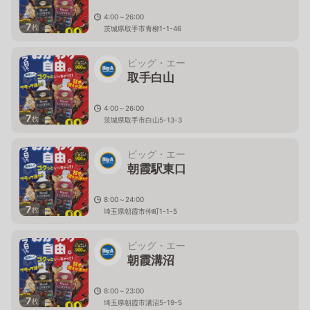
4:00～26:00
7
枚
茨城県取手市青柳1-1-46
ビッグ・エー
取手白山
4:00～26:00
7
枚
茨城県取手市白山5-13-3
ビッグ・エー
朝霞駅東口
8:00～24:00
7
枚
埼玉県朝霞市仲町1-1-5
ビッグ・エー
朝霞溝沼
8:00～23:00
7
枚
埼玉県朝霞市溝沼5-19-5