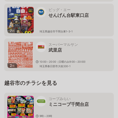
ビッグ・エー
せんげん台駅東口店
7
枚
埼玉県越谷市千間台東1-3-1
スーパーマルサン
武里店
10:00～20:00（日曜のみ9:00～20:00)
2
枚
埼玉県春日部市大枝330-1
越谷市のチラシを見る
コープみらい
ミニコープ千間台店
9時～20時