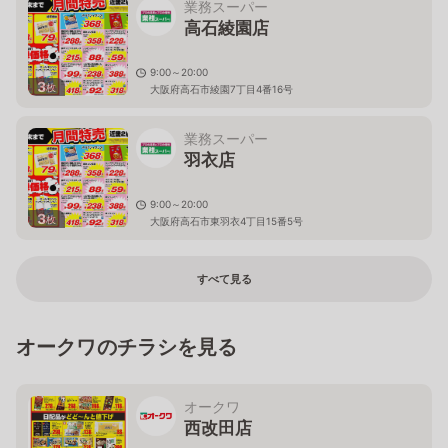
業務スーパー
高石綾園店
9:00～20:00
3
枚
大阪府高石市綾園7丁目4番16号
業務スーパー
羽衣店
9:00～20:00
3
枚
大阪府高石市東羽衣4丁目15番5号
すべて見る
オークワのチラシを見る
オークワ
西改田店