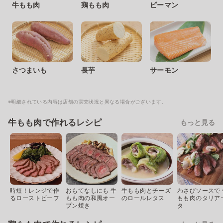
牛もも肉
鶏もも肉
ピーマン
さつまいも
長芋
サーモン
※明細されている内容は店舗の実売状況と異なる場合がございます。
牛もも肉で作れるレシピ
もっと見る
時短！レンジで作
おもてなしにも 牛
牛もも肉とチーズ
わさびソースで 
るローストビーフ
もも肉の和風オー
のロールレタス
もも肉のタリア
ブン焼き
タ