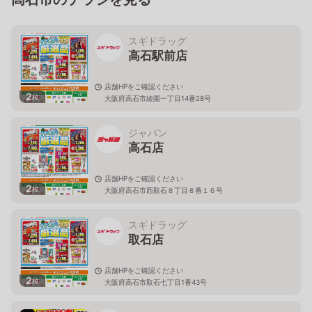
スギドラッグ
高石駅前店
店舗HPをご確認ください
2
枚
大阪府高石市綾園一丁目14番28号
ジャパン
高石店
店舗HPをご確認ください
2
枚
大阪府高石市西取石８丁目８番１６号
スギドラッグ
取石店
店舗HPをご確認ください
2
枚
大阪府高石市取石七丁目1番43号