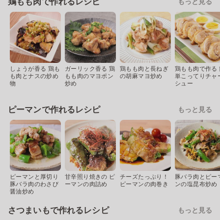
鶏もも肉で作れるレシピ
もっと見る
しょうが香る 鶏も
ガーリック香る 鶏
鶏もも肉と長ねぎ
鶏もも肉で作る 
も肉とナスの炒め
もも肉のマヨポン
の胡麻マヨ炒め
単こってりチャ
物
炒め
シュー
ピーマンで作れるレシピ
もっと見る
ピーマンと厚切り
甘辛照り焼きの ピ
チーズたっぷり！
豚バラ肉とピー
豚バラ肉のわさび
ーマンの肉詰め
ピーマンの肉巻き
ンの塩昆布炒め
醤油炒め
さつまいもで作れるレシピ
もっと見る