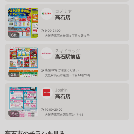
コノミヤ
高石店
9:00-21:00
6
枚
大阪府高石市綾園１丁目９番１号
スギドラッグ
高石駅前店
店舗HPをご確認ください
2
枚
大阪府高石市綾園一丁目14番28号
Joshin
高石店
10:00-20:00
15
枚
大阪府高石市西取石3-17-15
高石市のチラシを見る