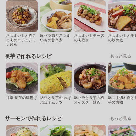
さつまいもと豚こ
豚バラ肉とさつま
さつまいもチーズ
さつまいもと牛
ま肉のコチュジャ
いもの甘辛煮
の肉巻き
の炒め煮
ン炒め
長芋で作れるレシピ
もっと見る
甘辛 長芋の唐揚げ
納豆と長芋の ねば
豚バラと長芋の梅
豚こま切れ肉と
ねばオムレツ
オイスター炒め
芋の煮物
サーモンで作れるレシピ
もっと見る