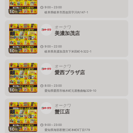
9:00～23:00
10
枚
岐阜県岐阜市西改田字川向147-1
オークワ
美濃加茂店
9:00～22:00
10
枚
岐阜県美濃加茂市下米田町今322-1
オークワ
愛西プラザ店
8:00～23:00
10
枚
愛知県愛西市柚木町元屋敷曲輪329-10
オークワ
蟹江店
9:00～23:00
10
枚
愛知県海部郡蟹江町本町6丁目179