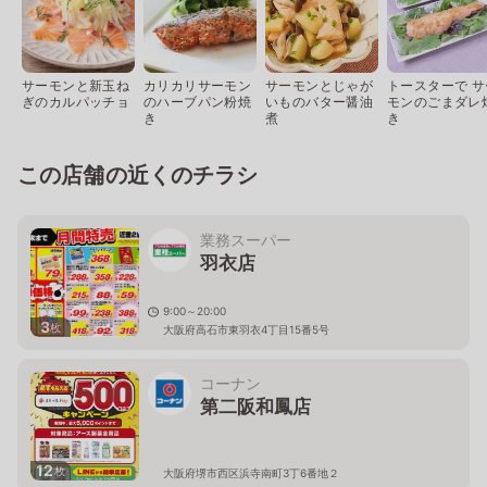
サーモンと新玉ね
カリカリサーモン
サーモンとじゃが
トースターで サ
ぎのカルパッチョ
のハーブパン粉焼
いものバター醤油
モンのごまダレ
き
煮
き
この店舗の近くのチラシ
業務スーパー
羽衣店
9:00～20:00
3
枚
大阪府高石市東羽衣4丁目15番5号
コーナン
第二阪和鳳店
12
枚
大阪府堺市西区浜寺南町3丁6番地２