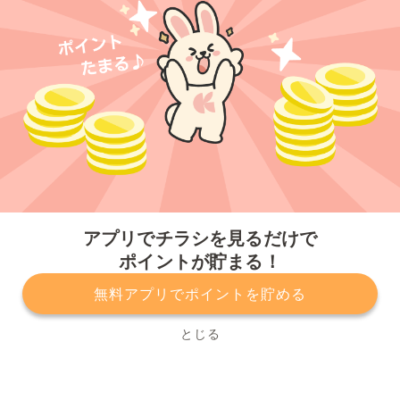
今すぐアプリをダウンロードする
アプリでチラシを見るだけで
ポイントが貯まる！
無料アプリでポイントを貯める
プライバシーポリシー
利用規約
運営会社
サービスに関してのお問い合わせ
チラシ掲載をお考えの方
とじる
Copyright© Kurashiru, Inc. All Rights Reserved.