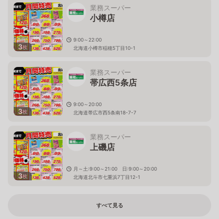
業務スーパー
小樽店
9:00～22:00
3
枚
北海道小樽市稲穂5丁目10-1
業務スーパー
帯広西5条店
9:00～20:00
3
枚
北海道帯広市西5条南18-7-7
業務スーパー
上磯店
月～土:9:00～21:00 日:9:00～20:00
3
枚
北海道北斗市七重浜7丁目12-1
すべて見る