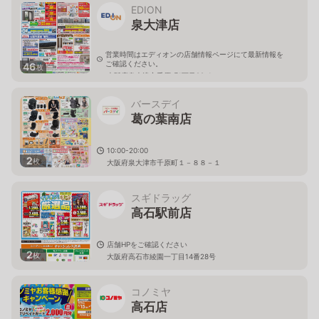
EDION
泉大津店
営業時間はエディオンの店舗情報ページにて最新情報を
ご確認ください。
46
枚
大阪府泉大津市千原町1丁目88-1
バースデイ
葛の葉南店
10:00-20:00
2
枚
大阪府泉大津市千原町１－８８－１
スギドラッグ
高石駅前店
店舗HPをご確認ください
2
枚
大阪府高石市綾園一丁目14番28号
コノミヤ
高石店