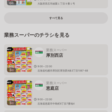
6
枚
大阪府高石市綾園１丁目９番１号
すべて見る
業務スーパーのチラシを見る
業務スーパー
厚別西店
9:00～22:00
3
枚
北海道札幌市厚別区厚別西4条3丁目1067-68
業務スーパー
恵庭店
9:00～22:00
3
枚
北海道恵庭市中島町6丁目7番地4