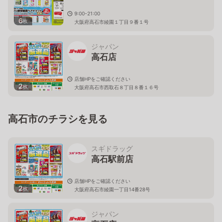
9:00-21:00
6
枚
大阪府高石市綾園１丁目９番１号
ジャパン
高石店
店舗HPをご確認ください
2
枚
大阪府高石市西取石８丁目８番１６号
高石市のチラシを見る
スギドラッグ
高石駅前店
店舗HPをご確認ください
2
枚
大阪府高石市綾園一丁目14番28号
ジャパン