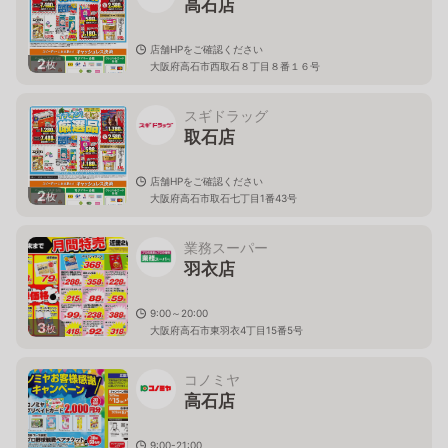
高石店
店舗HPをご確認ください
2
枚
大阪府高石市西取石８丁目８番１６号
スギドラッグ
取石店
店舗HPをご確認ください
2
枚
大阪府高石市取石七丁目1番43号
業務スーパー
羽衣店
9:00～20:00
3
枚
大阪府高石市東羽衣4丁目15番5号
コノミヤ
高石店
9:00-21:00