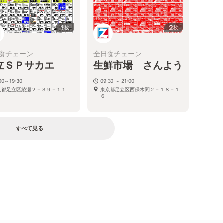
1
2
枚
枚
食チェーン
全日食チェーン
立ＳＰサカエ
生鮮市場 さんよう
00～19:30
09:30 ～ 21:00
京都足立区綾瀬２－３９－１１
東京都足立区西保木間２－１８－１
６
すべて見る