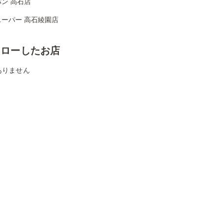
ン 高石店
スーパー 高石綾園店
ォローしたお店
ありません