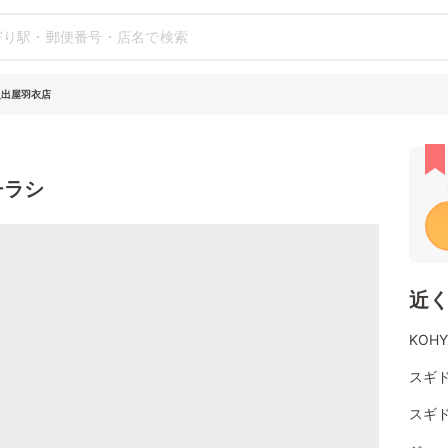
之出屋羽衣店
チラシ
近
KOH
スギ
スギド