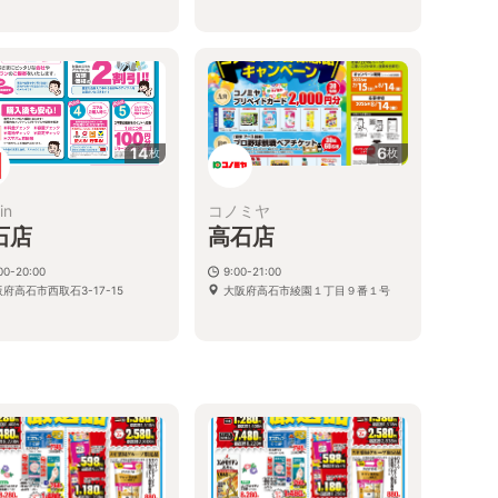
14
6
枚
枚
in
コノミヤ
石店
高石店
00-20:00
9:00-21:00
府高石市西取石3-17-15
大阪府高石市綾園１丁目９番１号