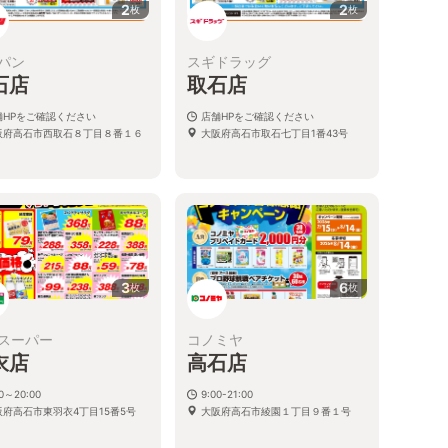
2
2
枚
枚
パン
スギドラッグ
石店
取石店
舗HPをご確認ください
店舗HPをご確認ください
阪府高石市西取石８丁目８番１６
大阪府高石市取石七丁目1番43号
3
6
枚
枚
スーパー
コノミヤ
衣店
高石店
00～20:00
9:00-21:00
阪府高石市東羽衣4丁目15番5号
大阪府高石市綾園１丁目９番１号