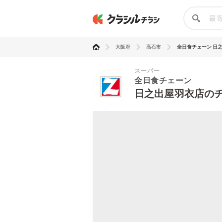
大阪府
高石市
全日食チェーン 日
スーパー
全日食チェーン
日之出屋羽衣店の