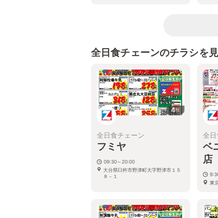
全日食チェーンのチラシを
4
枚
全日食チェーン
全日
フミヤ
ベ
店
09:30～20:00
大分県臼杵市野津町大字野津市１５
9:
８－１
東京