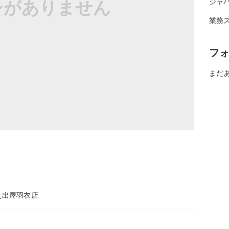
シがありません
ジャパ
業務
フ
まだ
之出屋羽衣店