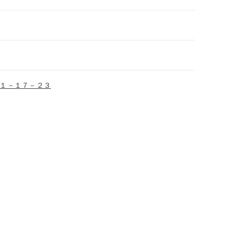
１－１７－２３