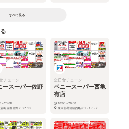
すべて見る
見る
3
3
枚
枚
食チェーン
全日食チェーン
ニースーパー佐野
ベニースーパー西亀
有店
30～20:00
10:00～20:00
都足立区佐野２-27-10
東京都葛飾区西亀有１-１６-７