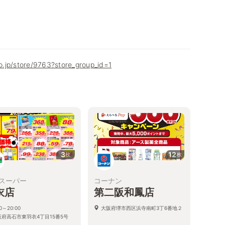
co.jp/store/9763?store_group_id=1
3
12
枚
枚
スーパー
コーナン
衣店
第二阪和鳳店
00～20:00
大阪府堺市西区浜寺南町3丁6番地２
阪府高石市東羽衣4丁目15番5号