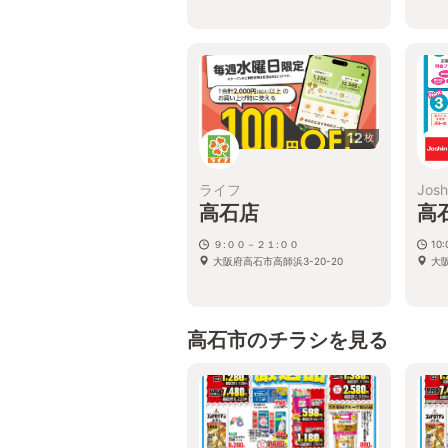
12
枚
ライフ
Josh
高石店
高
９:００－２１:００
10:
大阪府高石市高師浜3-20-20
大阪
高石市のチラシを見る