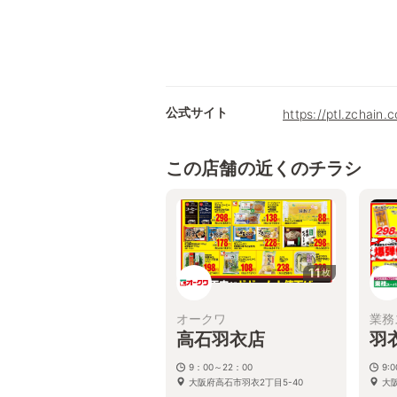
公式サイト
https://ptl.zchain.
この店舗の近くのチラシ
11
枚
オークワ
業務
高石羽衣店
羽
9：00～22：00
9:
大阪府高石市羽衣2丁目5-40
大