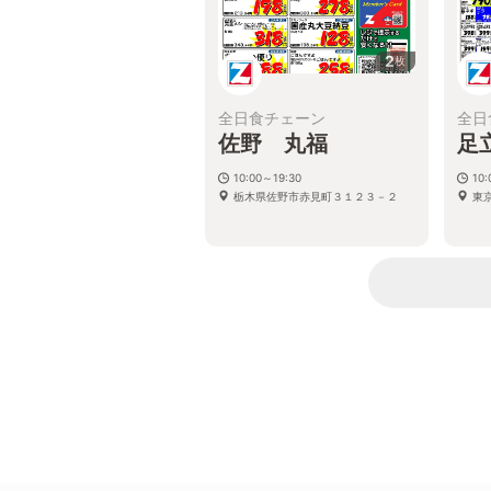
2
枚
全日食チェーン
全日
佐野 丸福
足
10:00～19:30
10:
栃木県佐野市赤見町３１２３－２
東