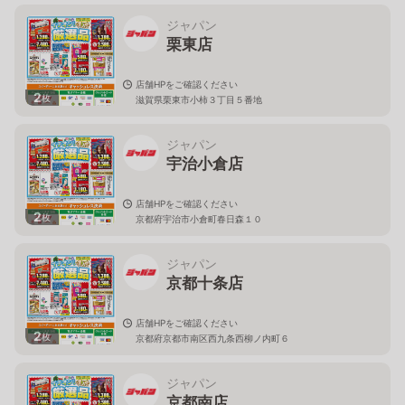
ジャパン
栗東店
店舗HPをご確認ください
2
枚
滋賀県栗東市小柿３丁目５番地
ジャパン
宇治小倉店
店舗HPをご確認ください
2
枚
京都府宇治市小倉町春日森１０
ジャパン
京都十条店
店舗HPをご確認ください
2
枚
京都府京都市南区西九条西柳ノ内町６
ジャパン
京都南店