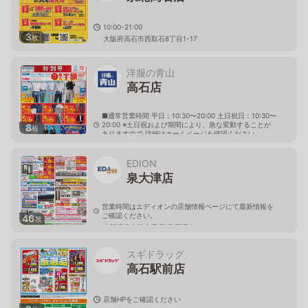
10:00-21:00
3
枚
大阪府高石市西取石8丁目1-17
洋服の青山
高石店
■通常営業時間 平日：10:30〜20:00 土日祝日：10:30〜
20:00 ※土日祝および期間により、急な変動することが
8
枚
ありますので 詳細はホームページを確認ください
大阪府高石市西取石八丁目1番10号
EDION
泉大津店
営業時間はエディオンの店舗情報ページにて最新情報を
ご確認ください。
46
枚
大阪府泉大津市千原町1丁目88-1
スギドラッグ
高石駅前店
店舗HPをご確認ください