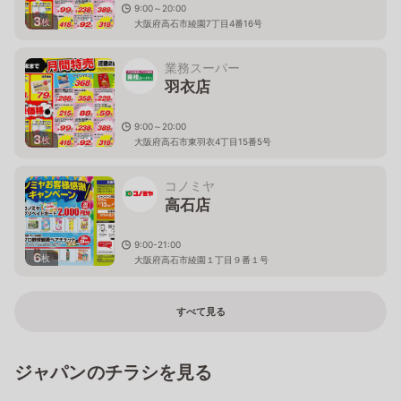
9:00～20:00
3
枚
大阪府高石市綾園7丁目4番16号
業務スーパー
羽衣店
9:00～20:00
3
枚
大阪府高石市東羽衣4丁目15番5号
コノミヤ
高石店
9:00-21:00
6
枚
大阪府高石市綾園１丁目９番１号
すべて見る
ジャパンのチラシを見る