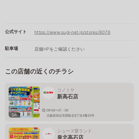
公式サイト
https://www.sugi-net.jp/stores/8076
駐車場
店舗HPをご確認ください
この店舗の近くのチラシ
コノミヤ
新高石店
09:00〜21：00
5
枚
大阪府高石市西取石8丁目4番20号
シューズ愛ランド
泉北高石店