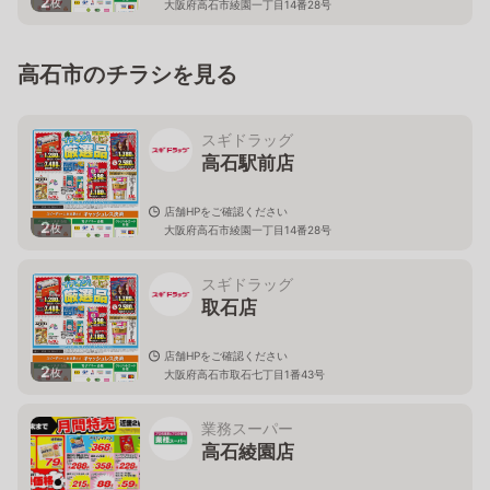
2
枚
大阪府高石市綾園一丁目14番28号
高石市のチラシを見る
スギドラッグ
高石駅前店
店舗HPをご確認ください
2
枚
大阪府高石市綾園一丁目14番28号
スギドラッグ
取石店
店舗HPをご確認ください
2
枚
大阪府高石市取石七丁目1番43号
業務スーパー
高石綾園店