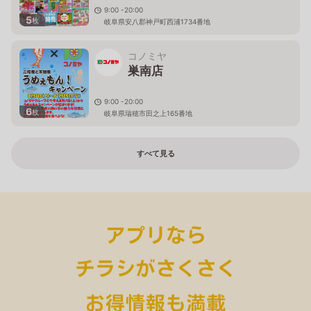
9:00 -20:00
5
枚
岐阜県安八郡神戸町西浦1734番地
コノミヤ
巣南店
9:00 -20:00
6
枚
岐阜県瑞穂市田之上165番地
すべて見る