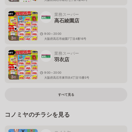
業務スーパー
高石綾園店
9:00～20:00
3
枚
大阪府高石市綾園7丁目4番16号
業務スーパー
羽衣店
9:00～20:00
3
枚
大阪府高石市東羽衣4丁目15番5号
すべて見る
コノミヤのチラシを見る