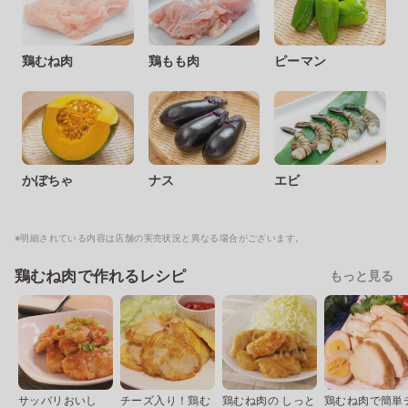
鶏むね肉
鶏もも肉
ピーマン
かぼちゃ
ナス
エビ
※明細されている内容は店舗の実売状況と異なる場合がございます。
鶏むね肉で作れるレシピ
もっと見る
サッパリおいし
チーズ入り！鶏む
鶏むね肉の しっと
鶏むね肉で簡単