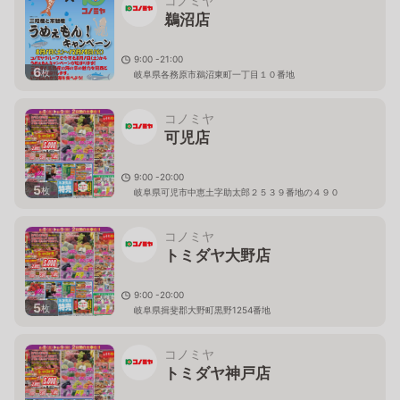
コノミヤ
鵜沼店
9:00 -21:00
6
枚
岐阜県各務原市鵜沼東町一丁目１０番地
コノミヤ
可児店
9:00 -20:00
5
枚
岐阜県可児市中恵土字助太郎２５３９番地の４９０
コノミヤ
トミダヤ大野店
9:00 -20:00
5
枚
岐阜県揖斐郡大野町黒野1254番地
コノミヤ
トミダヤ神戸店