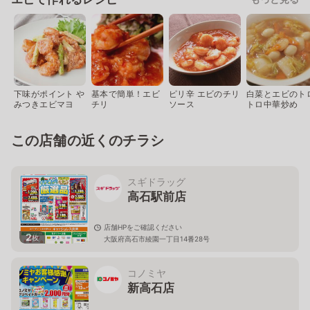
下味がポイント や
基本で簡単！エビ
ピリ辛 エビのチリ
白菜とエビのト
みつきエビマヨ
チリ
ソース
トロ中華炒め
この店舗の近くのチラシ
スギドラッグ
高石駅前店
店舗HPをご確認ください
2
枚
大阪府高石市綾園一丁目14番28号
コノミヤ
新高石店