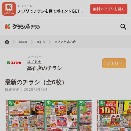
大阪府
高石市
コノミヤ 高石店
スーパー
コノミヤ
フォロー
高石店のチラシ
最新のチラシ（全6枚）
最終更新：2026/08/04