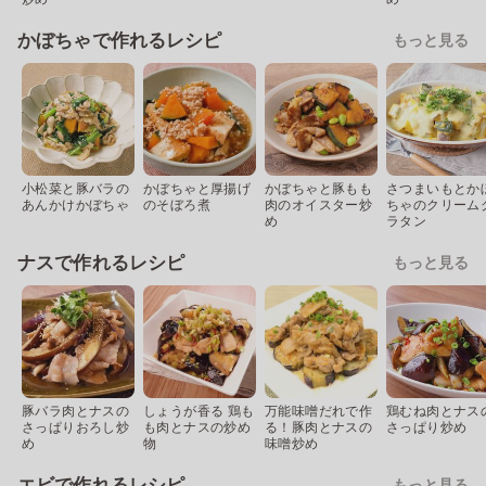
かぼちゃで作れるレシピ
もっと見る
小松菜と豚バラの
かぼちゃと厚揚げ
かぼちゃと豚もも
さつまいもとか
あんかけかぼちゃ
のそぼろ煮
肉のオイスター炒
ちゃのクリーム
め
ラタン
ナスで作れるレシピ
もっと見る
豚バラ肉とナスの
しょうが香る 鶏も
万能味噌だれで作
鶏むね肉とナス
さっぱりおろし炒
も肉とナスの炒め
る！豚肉とナスの
さっぱり炒め
め
物
味噌炒め
エビで作れるレシピ
もっと見る