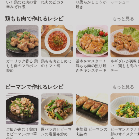
い！鶏むね肉の甘
ね肉のピカタ
り柔らかしょうが
ャーシュー
辛みぞれ煮
焼き
鶏もも肉で作れるレシピ
もっと見る
ガーリック香る 鶏
鶏もも肉としめじ
基本をマスター！
ネギダレが美味
もも肉のマヨポン
のトマト煮
鶏もも肉の照り焼
い！鶏もも肉の
炒め
きチキンステーキ
テー
ピーマンで作れるレシピ
もっと見る
ご飯が進む！鶏肉
豚バラ肉とピーマ
中華風 ピーマンの
ピーマンとツナ
とピーマンの中華
ンの塩昆布炒め
肉詰め
卵のオイスター
炒め
め