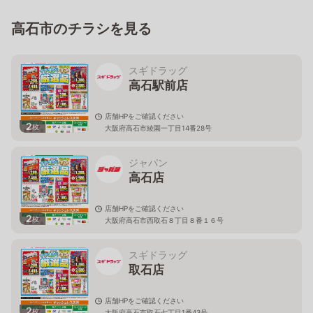
高石市のチラシを見る
スギドラッグ
高石駅前店
店舗HPをご確認ください
2
枚
大阪府高石市綾園一丁目14番28号
ジャパン
高石店
店舗HPをご確認ください
2
枚
大阪府高石市西取石８丁目８番１６号
スギドラッグ
取石店
店舗HPをご確認ください
2
枚
大阪府高石市取石七丁目1番43号