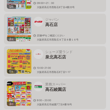
09:00〜21：00
5
枚
大阪府高石市西取石8丁目4番20号
ジャパン
高石店
店舗HPをご確認ください
2
枚
大阪府高石市西取石８丁目８番１６号
シューズ愛ランド
泉北高石店
10:00-21:00
5
枚
大阪府高石市西取石8丁目1-17
業務スーパー
高石綾園店
9:00～20:00
3
枚
大阪府高石市綾園7丁目4番16号