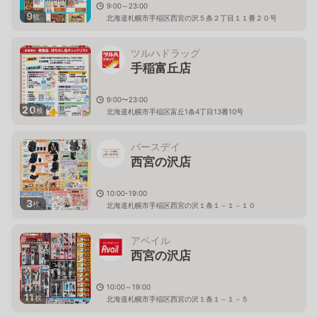
9:00～23:00
9
枚
北海道札幌市手稲区西宮の沢５条２丁目１１番２０号
ツルハドラッグ
手稲富丘店
9:00〜23:00
20
枚
北海道札幌市手稲区富丘1条4丁目13番10号
バースデイ
西宮の沢店
10:00-19:00
3
枚
北海道札幌市手稲区西宮の沢１条１－１－１０
アベイル
西宮の沢店
10:00～19:00
11
枚
北海道札幌市手稲区西宮の沢１条１－１－５