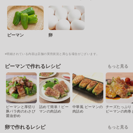
ピーマン
卵
※明細されている内容は店舗の実売状況と異なる場合がございます。
ピーマンで作れるレシピ
もっと見る
ピーマンと厚切り
詰めて簡単！ピー
中華風 ピーマンの
チーズたっぷり
豚バラ肉のわさび
マンの肉詰め
肉詰め
ピーマンの肉巻
醤油炒め
卵で作れるレシピ
もっと見る