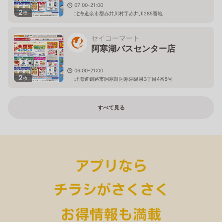
07:00-21:00
2
枚
北海道余市郡赤井川村字赤井川285番地
セイコーマート
阿寒湖バスセンター店
06:00-21:00
2
枚
北海道釧路市阿寒町阿寒湖温泉3丁目4番5号
すべて見る