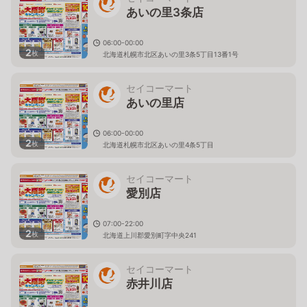
あいの里3条店
06:00-00:00
2
枚
北海道札幌市北区あいの里3条5丁目13番1号
セイコーマート
あいの里店
06:00-00:00
2
枚
北海道札幌市北区あいの里4条5丁目
セイコーマート
愛別店
07:00-22:00
2
枚
北海道上川郡愛別町字中央241
セイコーマート
赤井川店