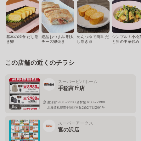
基本の和食 だし巻
絶品おつまみ 明太
めんつゆで簡単 だ
シンプル！小松
き卵
チーズ卵焼き
し巻き卵
と卵の中華炒め
この店舗の近くのチラシ
スーパービバホーム
手稲富丘店
生活館 9:00～21:00 資材館 6:30～21:00
9
枚
北海道札幌市手稲区富丘2条2丁目2番1号
スーパーアークス
宮の沢店