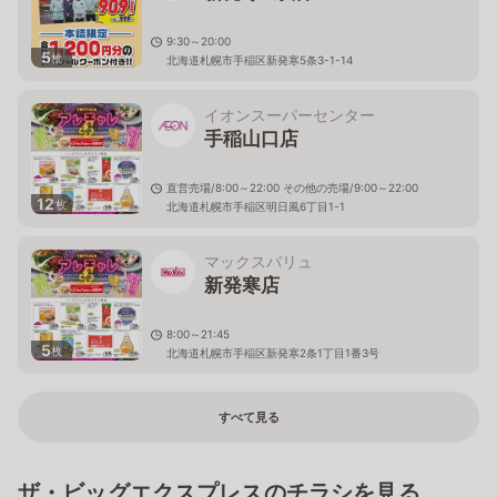
9:30～20:00
5
枚
北海道札幌市手稲区新発寒5条3-1-14
イオンスーパーセンター
手稲山口店
直営売場/8:00～22:00 その他の売場/9:00～22:00
12
枚
北海道札幌市手稲区明日風6丁目1-1
マックスバリュ
新発寒店
8:00～21:45
5
枚
北海道札幌市手稲区新発寒2条1丁目1番3号
すべて見る
ザ・ビッグエクスプレスのチラシを見る