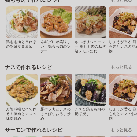
鶏もも肉で作れるレシピ
鶏もも肉と長ねぎ
ネギダレが美味し
さっぱりジューシ
しょうが香る 鶏
の胡麻マヨ炒め
い！鶏もも肉のソ
ー 鶏もも肉のねぎ
も肉とナスの炒
テー
塩レモンだれ
物
ナスで作れるレシピ
もっと見る
万能味噌だれで作
豚バラ肉とナスの
ナスと鶏もも肉の
しょうが香る 鶏
る！豚肉とナスの
さっぱりおろし炒
揚げ浸し
も肉とナスの炒
味噌炒め
め
物
サーモンで作れるレシピ
もっと見る