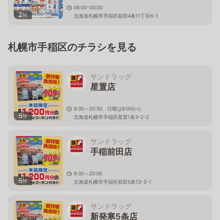
06:00-00:00
2
枚
北海道札幌市手稲区前田4条11丁目6-1
札幌市手稲区のチラシを見る
サンドラッグ
星置店
9:30～20:30、日曜は9:00から
5
枚
北海道札幌市手稲区星置1条3-2-2
サンドラッグ
手稲前田店
9:30～20:00
5
枚
北海道札幌市手稲区前田5条13-3-1
サンドラッグ
新発寒5条店