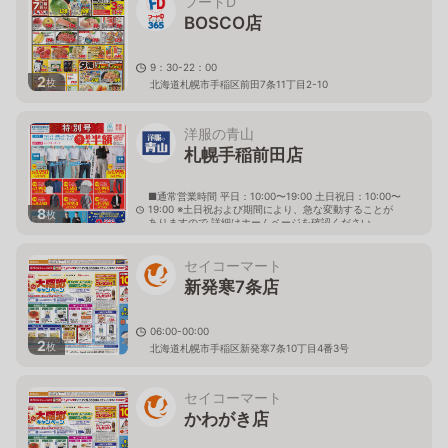
フードD
BOSCO店
9：30-22：00
2
枚
北海道札幌市手稲区前田7条11丁目2-10
洋服の青山
札幌手稲前田店
■通常営業時間 平日：10:00〜19:00 土日祝日：10:00〜
19:00 ※土日祝および期間により、急な変動することが
8
枚
ありますので 詳細はホームページを確認ください
北海道札幌市手稲区前田六条十二丁目1番16号
セイコーマート
新発寒7条店
06:00-00:00
2
枚
北海道札幌市手稲区新発寒7条10丁目4番3号
セイコーマート
かわがき店