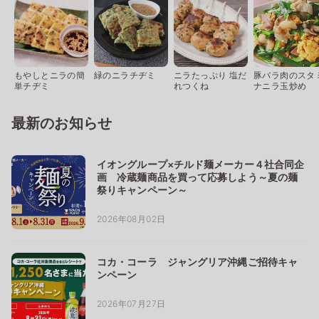
もやしとニラの簡
緑のニラチヂミ
ニラたっぷり 塩だ
豚バラ肉のスタ
単チヂミ
れつくね
ナニラ玉炒め
最新のお知らせ
イオングループ×チルド麺メーカー４社合同企
画 冷蔵麺商品を買って応募しよう～夏の麺
祭りキャンペーン～
2026年08月02日
コカ・コーラ ジャングリア沖縄ご招待キャ
ンペーン
2026年07月27日