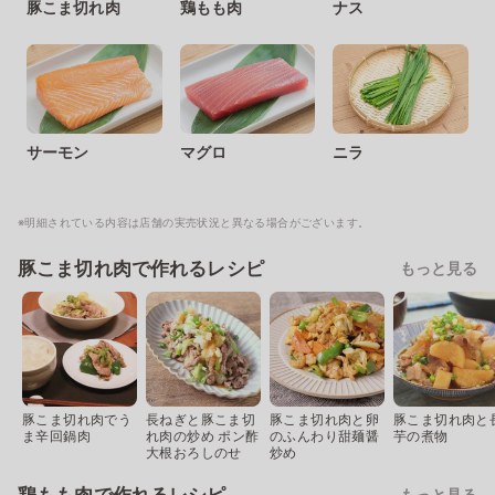
豚こま切れ肉
鶏もも肉
ナス
サーモン
マグロ
ニラ
※明細されている内容は店舗の実売状況と異なる場合がございます。
豚こま切れ肉で作れるレシピ
もっと見る
豚こま切れ肉でう
長ねぎと豚こま切
豚こま切れ肉と卵
豚こま切れ肉と
ま辛回鍋肉
れ肉の炒め ポン酢
のふんわり甜麺醤
芋の煮物
大根おろしのせ
炒め
もっと見る