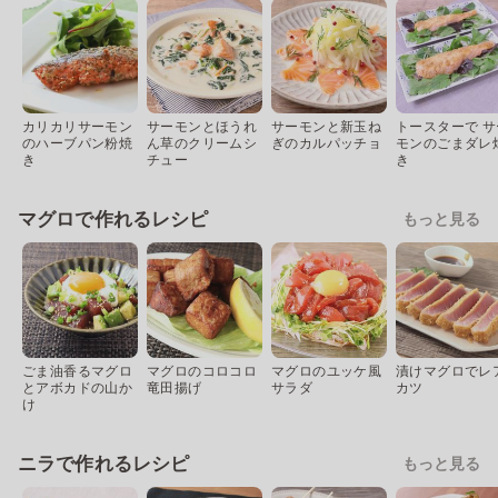
カリカリサーモン
サーモンとほうれ
サーモンと新玉ね
トースターで サ
のハーブパン粉焼
ん草のクリームシ
ぎのカルパッチョ
モンのごまダレ
き
チュー
き
マグロで作れるレシピ
もっと見る
ごま油香るマグロ
マグロのコロコロ
マグロのユッケ風
漬けマグロでレ
とアボカドの山か
竜田揚げ
サラダ
カツ
け
ニラで作れるレシピ
もっと見る