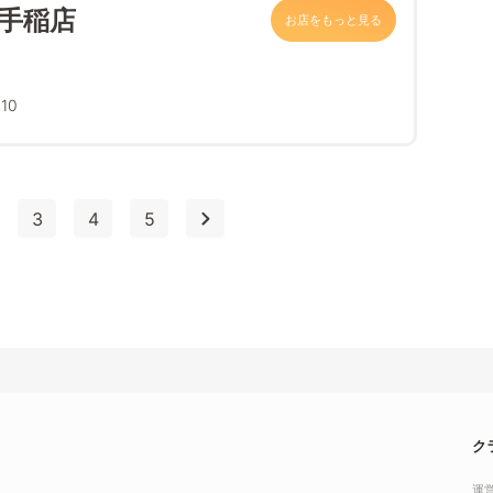
 手稲店
お店をもっと見る
10
3
4
5
ク
運