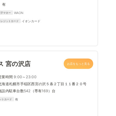
有
WAON
電子マネー
イオンカード
クレジットカード
ス 宮の沢店
お店をもっと見る
営業時間 9:00～23:00
北海道札幌市手稲区西宮の沢５条２丁目１１番２０号
施設内駐車台数542（専有169）台
有
ントカード