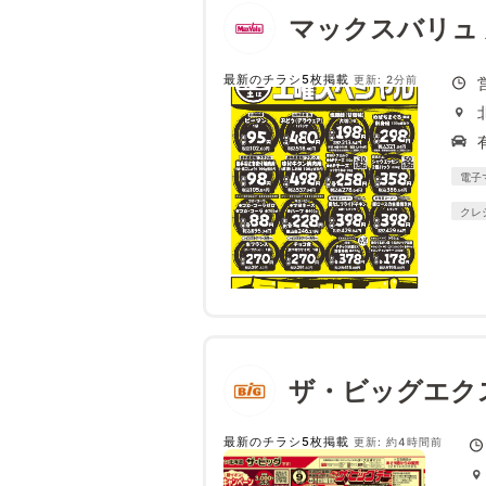
マックスバリュ
最新のチラシ5枚掲載
更新: 2分前
電子
クレ
ザ・ビッグエク
最新のチラシ5枚掲載
更新: 約4時間前