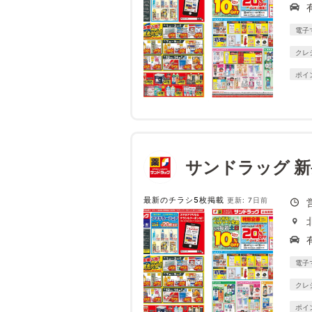
電子
クレ
ポイ
サンドラッグ 新
最新のチラシ5枚掲載
更新: 7日前
電子
クレ
ポイ