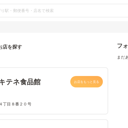
フ
お店を探す
まだ
 キテネ食品館
お店をもっと見る
４丁目８番２０号