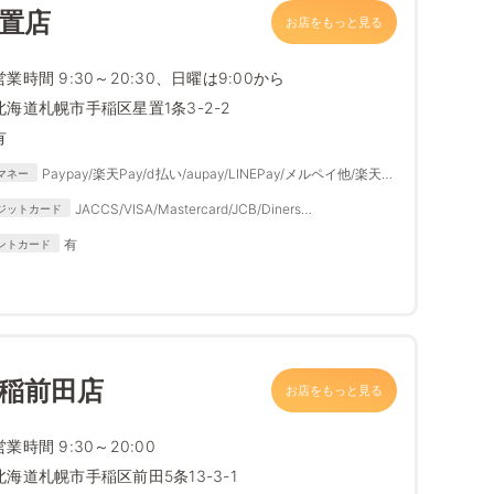
星置店
お店をもっと見る
営業時間 9:30～20:30、日曜は9:00から
北海道札幌市手稲区星置1条3-2-2
有
Paypay/楽天Pay/ⅾ払い/aupay/LINEPay/メルペイ他/楽天
マネー
Edy/Quicpay/iD/nanaco/waon/交通系
JACCS/VISA/Mastercard/JCB/Diners
ジットカード
Club/auWALLET/MUFGCARD/DC/NISSENREN/AME
有
ントカード
RICANEXPRESS/DISCOVER
手稲前田店
お店をもっと見る
営業時間 9:30～20:00
北海道札幌市手稲区前田5条13-3-1