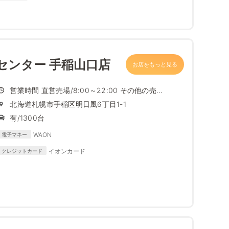
RICANEXPRESS/DISCOVER
センター 手稲山口店
お店をもっと見る
営業時間 直営売場/8:00～22:00 その他の売
場/9:0...
北海道札幌市手稲区明日風6丁目1-1
有/1300台
WAON
電子マネー
イオンカード
クレジットカード