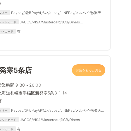
有
Paypay/楽天Pay/ⅾ払い/aupay/LINEPay/メルペイ他/楽天
マネー
Edy/Quicpay/iD/nanaco/waon/交通系
JACCS/VISA/Mastercard/JCB/Diners
ジットカード
Club/auWALLET/MUFGCARD/DC/NISSENREN/AME
有
ントカード
RICANEXPRESS/DISCOVER
発寒5条店
お店をもっと見る
営業時間 9:30～20:00
北海道札幌市手稲区新発寒5条3-1-14
有
Paypay/楽天Pay/ⅾ払い/aupay/LINEPay/メルペイ他/楽天
マネー
Edy/Quicpay/iD/nanaco/waon/交通系
JACCS/VISA/Mastercard/JCB/Diners
ジットカード
Club/auWALLET/MUFGCARD/DC/NISSENREN/AME
有
ントカード