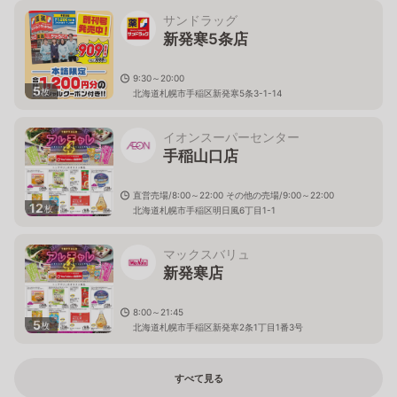
サンドラッグ
新発寒5条店
9:30～20:00
5
枚
北海道札幌市手稲区新発寒5条3-1-14
イオンスーパーセンター
手稲山口店
直営売場/8:00～22:00 その他の売場/9:00～22:00
12
枚
北海道札幌市手稲区明日風6丁目1-1
マックスバリュ
新発寒店
8:00～21:45
5
枚
北海道札幌市手稲区新発寒2条1丁目1番3号
すべて見る