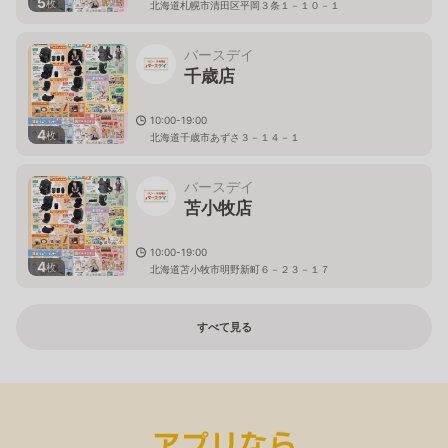
5
枚
北海道札幌市清田区平岡３条１－１０－１
バースデイ
千歳店
10:00-19:00
4
枚
北海道千歳市あずさ３－１４－１
バースデイ
苫小牧店
10:00-19:00
4
枚
北海道苫小牧市明野新町６－２３－１７
すべて見る