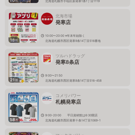
10
枚
北海道札幌市手稲区新発寒1条1丁目1119
北海市場
発寒店
10:00〜20:00 ※年末年始除く
18
枚
北海道札幌市西区発寒9条14丁目516番地
ツルハドラッグ
発寒8条店
9:00〜21:50
21
枚
北海道札幌市西区発寒8条14丁目516-458
コメリパワー
札幌発寒店
9:00-20:00 平日資材館は6:30開店
58
枚
北海道札幌市西区発寒十条14丁目1069-1