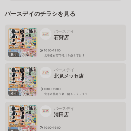
バースデイのチラシを見る
バースデイ
石狩店
10:00-19:00
5
枚
北海道石狩市樽川６条１丁目３
バースデイ
北見メッセ店
10:00-19:00
4
枚
北海道北見市東三輪４－７－１２
バースデイ
清田店
10:00-19:00