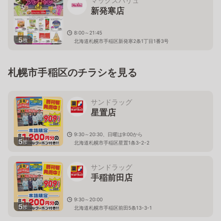
マックスバリュ
新発寒店
8:00～21:45
5
枚
北海道札幌市手稲区新発寒2条1丁目1番3号
札幌市手稲区のチラシを見る
サンドラッグ
星置店
9:30～20:30、日曜は9:00から
5
枚
北海道札幌市手稲区星置1条3-2-2
サンドラッグ
手稲前田店
9:30～20:00
5
枚
北海道札幌市手稲区前田5条13-3-1