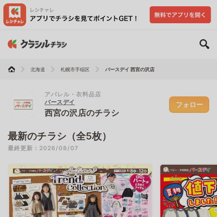
北海道
札幌市手稲区
バースデイ 西宮の沢店
アパレル・衣料品店
バースデイ
フォロー
西宮の沢店のチラシ
最新のチラシ（全5枚）
最終更新：2026/08/07