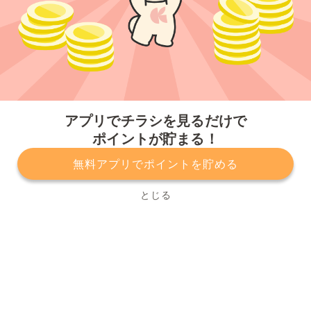
今すぐアプリをダウンロードする
アプリでチラシを見るだけで
ポイントが貯まる！
無料アプリでポイントを貯める
プライバシーポリシー
利用規約
運営会社
サービスに関してのお問い合わせ
チラシ掲載をお考えの方
とじる
Copyright© Kurashiru, Inc. All Rights Reserved.