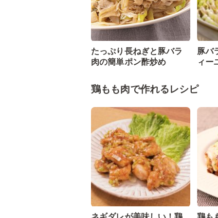
たっぷり長ねぎと豚バラ
豚バ
肉の簡単ポン酢炒め
ィー
鶏もも肉で作れるレシピ
ネギダレが美味しい！鶏
鶏も