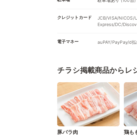
駐車場あり (100台)
クレジットカード
JCB/VISA/NICOS/U
Express/DC/Discov
電子マネー
auPAY/PayPay/
チラシ掲載商品からレ
豚バラ肉
鶏も