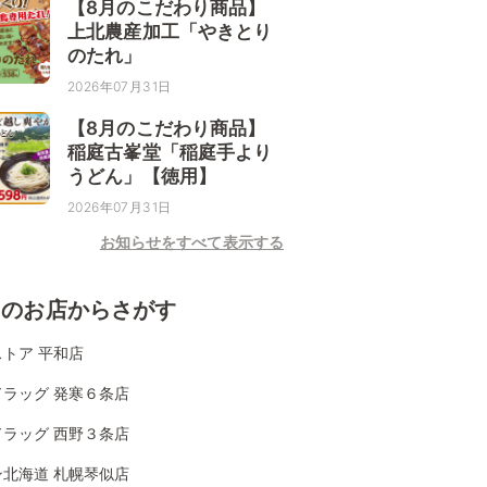
【8月のこだわり商品】
上北農産加工「やきとり
のたれ」
2026年07月31日
【8月のこだわり商品】
稲庭古峯堂「稲庭手より
うどん」【徳用】
2026年07月31日
お知らせをすべて表示する
くのお店からさがす
トア 平和店
ドラッグ 発寒６条店
ドラッグ 西野３条店
ン北海道 札幌琴似店