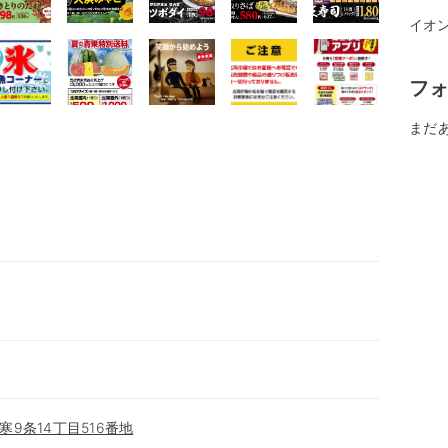
イオ
フ
まだ
9条14丁目516番地