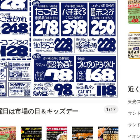
近
東光ス
1/17
曜日は市場の日＆キッズデー
サン
サン
イオ