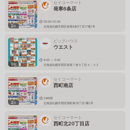
セイコーマート
発寒6条店
05:00-01:00
2
枚
北海道札幌市西区発寒6条9丁目17番1号
ビッグハウス
ウエスト
9:00 ～ 0:00
9
枚
北海道札幌市西区発寒７条９丁目４－３３
セイコーマート
西町南店
24時間
2
枚
北海道札幌市西区西町南18丁目1番2号
セイコーマート
西町北20丁目店