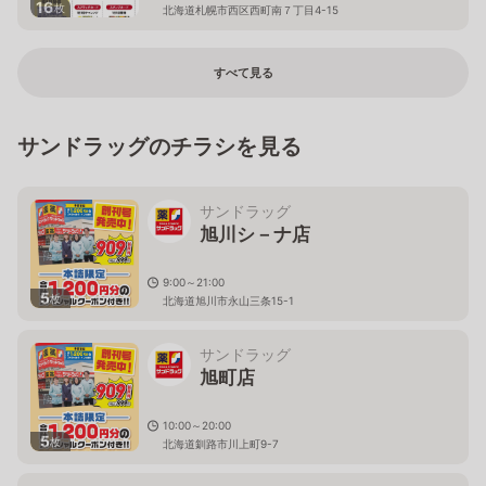
16
枚
北海道札幌市西区西町南７丁目4-15
すべて見る
サンドラッグのチラシを見る
サンドラッグ
旭川シ－ナ店
9:00～21:00
5
枚
北海道旭川市永山三条15-1
サンドラッグ
旭町店
10:00～20:00
5
枚
北海道釧路市川上町9-7