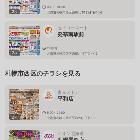
06:00-01:00
2
枚
北海道札幌市西区西町北20丁目1番10号
セイコーマート
発寒南駅前
24時間
2
枚
北海道札幌市西区西町北11丁目4-12
札幌市西区のチラシを見る
東光ストア
平和店
9:00～21:00
2
枚
北海道札幌市西区平和2条1丁目1-1
イオン北海道
札幌琴似店