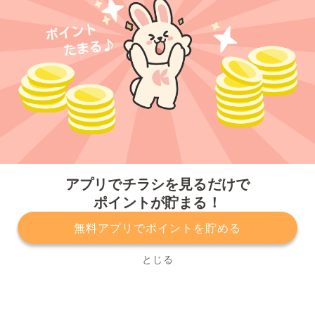
今すぐアプリをダウンロードする
アプリでチラシを見るだけで
ポイントが貯まる！
無料アプリでポイントを貯める
プライバシーポリシー
利用規約
運営会社
サービスに関してのお問い合わせ
チラシ掲載をお考えの方
とじる
Copyright© Kurashiru, Inc. All Rights Reserved.