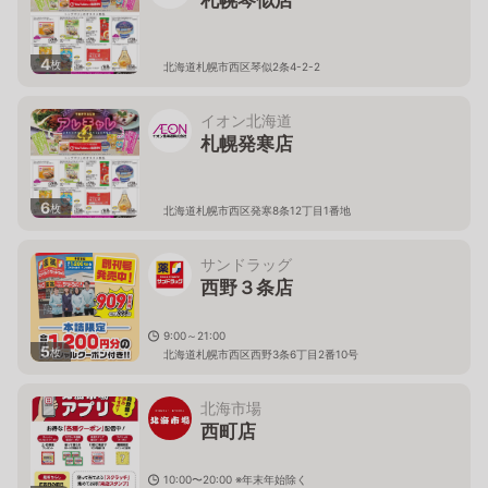
4
枚
北海道札幌市西区琴似2条4-2-2
イオン北海道
札幌発寒店
6
枚
北海道札幌市西区発寒8条12丁目1番地
サンドラッグ
西野３条店
9:00～21:00
5
枚
北海道札幌市西区西野3条6丁目2番10号
北海市場
西町店
10:00〜20:00 ※年末年始除く