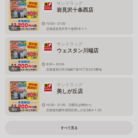
サンドラッグ
岩見沢十条西店
10:00～21:00
5
枚
北海道岩見沢市十条西19-1-1
サンドラッグ
ウェスタン川端店
9:00～20:00
5
枚
北海道旭川市川端町7条10丁目2213番地
サンドラッグ
美しが丘店
10:00～21:00、日曜日は9時から
5
枚
北海道札幌市清田区美しが丘3条4-1-20
すべて見る