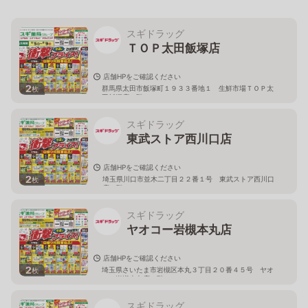
スギドラッグ
ＴＯＰ太田飯塚店
店舗HPをご確認ください
2
群馬県太田市飯塚町１９３３番地１ 生鮮市場ＴＯＰ太
枚
田飯塚店１階
スギドラッグ
東武ストア西川口店
店舗HPをご確認ください
2
埼玉県川口市並木二丁目２２番１号 東武ストア西川口
枚
店２階
スギドラッグ
ヤオコー岩槻本丸店
店舗HPをご確認ください
2
埼玉県さいたま市岩槻区本丸３丁目２０番４５号 ヤオ
枚
コー岩槻本丸店２階
スギドラッグ