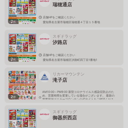
瑞穂通店
店舗HPをご確認ください
2
枚
愛知県名古屋市瑞穂区瑞穂通４丁目１５番地
スギドラッグ
汐路店
店舗HPをご確認ください
2
枚
愛知県名古屋市瑞穂区汐路町四丁目1番地1
リカーマウンテン
滝子店
AM10:00～PM9:00 新型コロナウイルス感染症防止のた
め、営業時間を変更している場合がございます。 最新の
2
枚
営業状況はリカーマウンテン公式サイトをご確認くださ
い。
愛知県名古屋市昭和区滝子通二丁目14
スギドラッグ
御器所西店