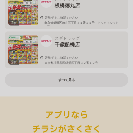
板橋徳丸店
店舗HPをご確認ください
2
東京都板橋区徳丸三丁目４１番２１号 トックマルット
枚
１階
スギドラッグ
千歳船橋店
店舗HPをご確認ください
2
枚
東京都世田谷区経堂四丁目３２番１２号
すべて見る