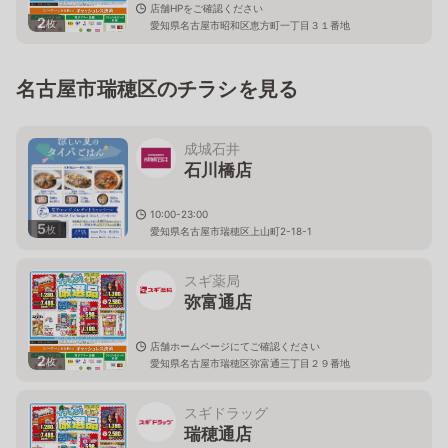
店舗HPをご確認ください
2
枚
愛知県名古屋市昭和区恵方町一丁目３１番地
名古屋市瑞穂区のチラシを見る
成城石井
石川橋店
10:00-23:00
5
枚
愛知県名古屋市瑞穂区上山町2-18-1
スギ薬局
弥富通店
店舗ホームページにてご確認ください
2
枚
愛知県名古屋市瑞穂区弥富通三丁目２９番地
スギドラッグ
瑞穂通店