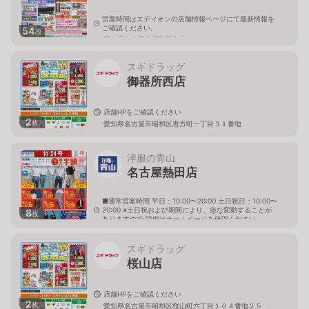
営業時間はエディオンの店舗情報ページにて最新情報を
ご確認ください。
54
枚
愛知県名古屋市昭和区白金3-6-24シャンピアポート内
スギドラッグ
御器所西店
店舗HPをご確認ください
2
枚
愛知県名古屋市昭和区恵方町一丁目３１番地
洋服の青山
名古屋熱田店
■通常営業時間 平日：10:00〜20:00 土日祝日：10:00〜
20:00 ※土日祝および期間により、急な変動することが
8
枚
ありますので 詳細はホームページを確認ください
愛知県名古屋市熱田区池内町3番5号
スギドラッグ
桜山店
店舗HPをご確認ください
2
枚
愛知県名古屋市昭和区桜山町六丁目１０４番地２５