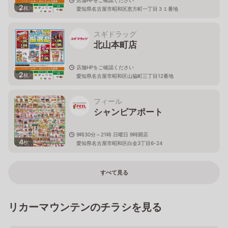
2
枚
愛知県名古屋市昭和区恵方町一丁目３１番地
スギドラッグ
北山本町店
店舗HPをご確認ください
2
枚
愛知県名古屋市昭和区山脇町三丁目12番地
フィール
シャンピアポート
9時30分～21時 日曜日 9時開店
4
枚
愛知県名古屋市昭和区白金3丁目6-24
すべて見る
リカーマウンテンのチラシを見る