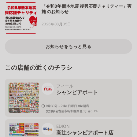
「令和8年熊本地震 復興応援チャリティー」実
施 のお知らせ
2026年08月05日
お知らせをもっと見る
この店舗の近くのチラシ
フィール
シャンピアポート
9時30分～21時 日曜日 9時開店
4
枚
愛知県名古屋市昭和区白金3丁目6-24
EDION
高辻シャンピアポート店