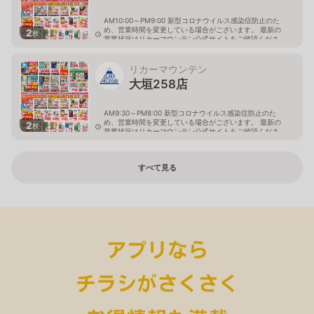
AM10:00～PM9:00 新型コロナウイルス感染症防止のた
め、営業時間を変更している場合がございます。 最新の
2
枚
営業状況はリカーマウンテン公式サイトをご確認くださ
い。
岐阜県大垣市八島町10-1
リカーマウンテン
大垣258店
AM9:30～PM8:00 新型コロナウイルス感染症防止のた
め、営業時間を変更している場合がございます。 最新の
2
枚
営業状況はリカーマウンテン公式サイトをご確認くださ
い。
岐阜県大垣市築捨町5丁目112
すべて見る