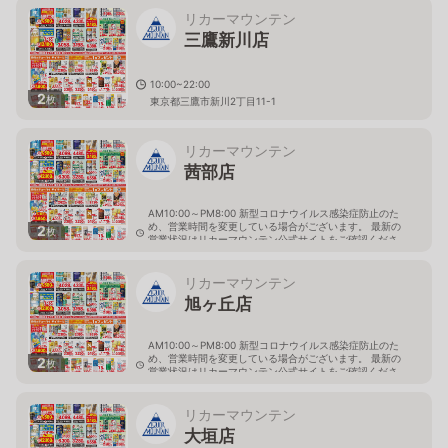
リカーマウンテン
三鷹新川店
10:00~22:00
2
枚
東京都三鷹市新川2丁目11-1
リカーマウンテン
茜部店
AM10:00～PM8:00 新型コロナウイルス感染症防止のた
め、営業時間を変更している場合がございます。 最新の
2
枚
営業状況はリカーマウンテン公式サイトをご確認くださ
い。
岐阜県岐阜市茜部新所4-144-1
リカーマウンテン
旭ヶ丘店
AM10:00～PM8:00 新型コロナウイルス感染症防止のた
め、営業時間を変更している場合がございます。 最新の
2
枚
営業状況はリカーマウンテン公式サイトをご確認くださ
い。
岐阜県多治見市旭ヶ丘10丁目6-23
リカーマウンテン
大垣店