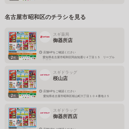
名古屋市昭和区のチラシを見る
スギ薬局
御器所店
店舗HPをご確認ください
2
愛知県名古屋市昭和区阿由知通り４丁目１５ リーブル
枚
御器所１Ｆ
スギドラッグ
桜山店
店舗HPをご確認ください
2
枚
愛知県名古屋市昭和区桜山町六丁目１０４番地２５
スギドラッグ
御器所西店
店舗HPをご確認ください