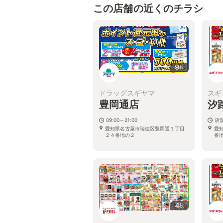
この店舗の近くのチラシ
9
枚
ドラッグスギヤマ
スギ
豊岡通店
汐
09:00～21:00
店
愛知県名古屋市瑞穂区豊岡通１丁目
愛
２４番地の２
番地
4
枚