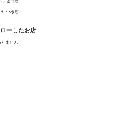
ル 堀田店
ヤ 中根店
ォローしたお店
ありません