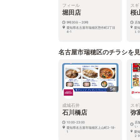
フィール
スギ
堀田店
桜
9時30分～20時
店
愛知県名古屋市瑞穂区惣作町2丁目
愛
4-1
１
名古屋市瑞穂区のチラシを
5
枚
成城石井
スギ
石川橋店
弥
10:00-23:00
店
い
愛知県名古屋市瑞穂区上山町2-18-
1
愛
２