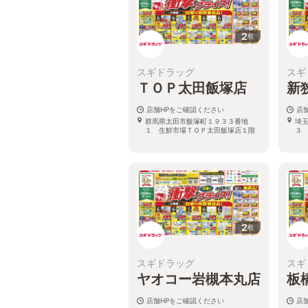
2
枚
スギドラッグ
スギ
ＴＯＰ太田飯塚店
新
店舗HPをご確認ください
店
群馬県太田市飯塚町１９３３番地
埼
１ 生鮮市場ＴＯＰ太田飯塚店１階
３
2
枚
スギドラッグ
スギ
ヤオコー岩槻本丸店
板
店舗HPをご確認ください
店