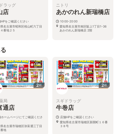
ドラッグ
ニトリ
山店
あかのれん新瑞橋店
舗HPをご確認ください
10:00-20:00
知県名古屋市昭和区桜山町六丁目
愛知県名古屋市南区駈上1丁目1-36
０４番地２５
あかのれん新瑞橋店 2階
見る
2
2
枚
枚
薬局
スギドラッグ
富通店
牛巻店
舗ホームページにてご確認くださ
店舗HPをご確認ください
愛知県名古屋市瑞穂区新開町１６番
知県名古屋市瑞穂区弥富通三丁目
３８号
９番地