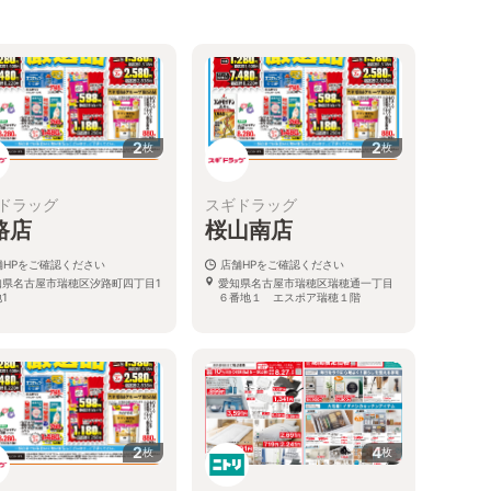
2
2
枚
枚
ドラッグ
スギドラッグ
路店
桜山南店
舗HPをご確認ください
店舗HPをご確認ください
知県名古屋市瑞穂区汐路町四丁目1
愛知県名古屋市瑞穂区瑞穂通一丁目
1
６番地１ エスポア瑞穂１階
2
4
枚
枚