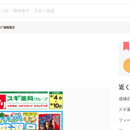
グ 瑞穂通店
近
成城石
スギ薬
フィー