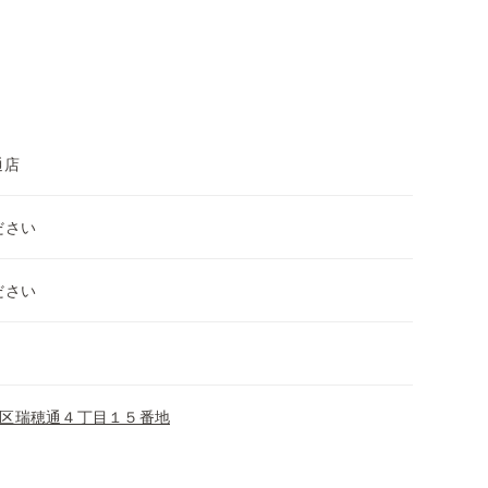
通店
ださい
ださい
区瑞穂通４丁目１５番地