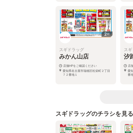
2
枚
スギドラッグ
スギ
みかん山店
汐
店舗HPをご確認ください
店
愛知県名古屋市瑞穂区松栄町２丁目
愛
７２番地１
番地
スギドラッグのチラシを見