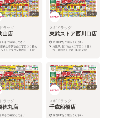
2
2
枚
枚
ドラッグ
スギドラッグ
狭山店
東武ストア西川口店
舗HPをご確認ください
店舗HPをご確認ください
玉県狭山市新狭山二丁目２０番地
埼玉県川口市並木二丁目２２番１
 ベイシアタウン新狭山 １階
号 東武ストア西川口店２階
2
2
枚
枚
ドラッグ
スギドラッグ
橋徳丸店
千歳船橋店
舗HPをご確認ください
店舗HPをご確認ください