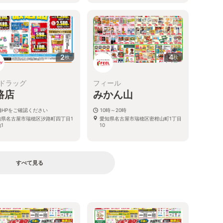
2
4
枚
枚
ドラッグ
フィール
路店
みかん山
舗HPをご確認ください
10時～20時
知県名古屋市瑞穂区汐路町四丁目1
愛知県名古屋市瑞穂区密柑山町1丁目
1
10
すべて見る
る