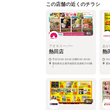
この店舗の近くのチラシ
4
枚
アオキスーパー
あか
熱田店
熱
平日10:00-20:00 日曜9:00-20:00
10:
愛知県名古屋市熱田区花表町2103番
愛
1
6
枚