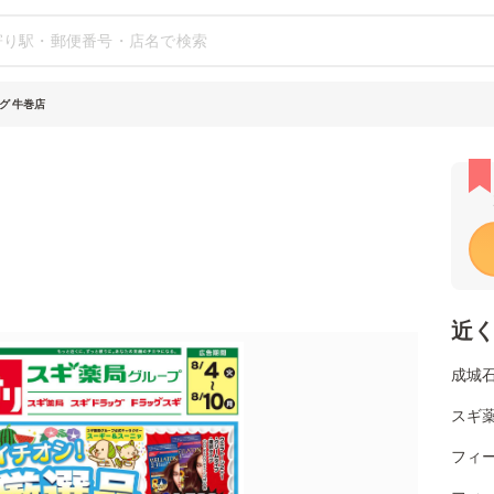
グ 牛巻店
近
成城石
スギ薬
フィー