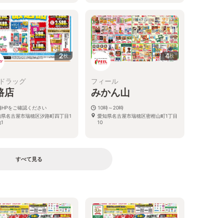
2
4
枚
枚
ドラッグ
フィール
路店
みかん山
舗HPをご確認ください
10時～20時
知県名古屋市瑞穂区汐路町四丁目1
愛知県名古屋市瑞穂区密柑山町1丁目
1
10
すべて見る
る