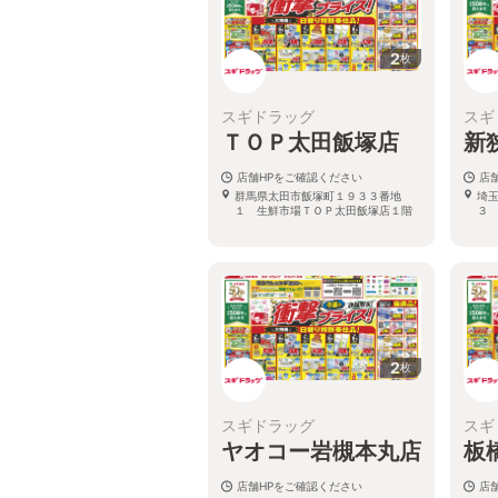
2
枚
スギドラッグ
スギ
ＴＯＰ太田飯塚店
新
店舗HPをご確認ください
店
群馬県太田市飯塚町１９３３番地
埼
１ 生鮮市場ＴＯＰ太田飯塚店１階
３
2
枚
スギドラッグ
スギ
ヤオコー岩槻本丸店
板
店舗HPをご確認ください
店