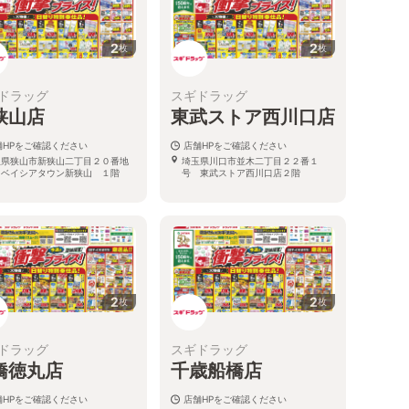
2
2
枚
枚
ドラッグ
スギドラッグ
狭山店
東武ストア西川口店
舗HPをご確認ください
店舗HPをご確認ください
玉県狭山市新狭山二丁目２０番地
埼玉県川口市並木二丁目２２番１
 ベイシアタウン新狭山 １階
号 東武ストア西川口店２階
2
2
枚
枚
ドラッグ
スギドラッグ
橋徳丸店
千歳船橋店
舗HPをご確認ください
店舗HPをご確認ください