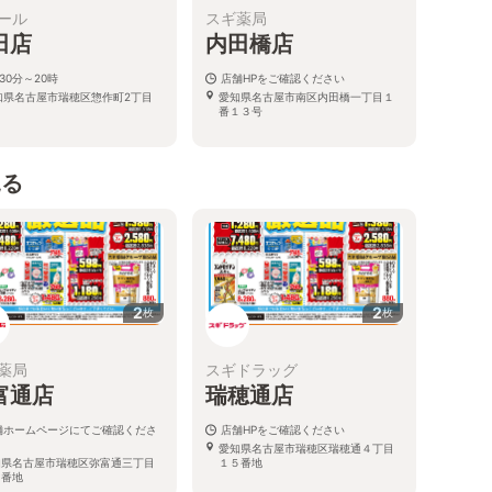
ール
スギ薬局
田店
内田橋店
30分～20時
店舗HPをご確認ください
知県名古屋市瑞穂区惣作町2丁目
愛知県名古屋市南区内田橋一丁目１
番１３号
見る
2
2
枚
枚
薬局
スギドラッグ
富通店
瑞穂通店
舗ホームページにてご確認くださ
店舗HPをご確認ください
愛知県名古屋市瑞穂区瑞穂通４丁目
知県名古屋市瑞穂区弥富通三丁目
１５番地
９番地