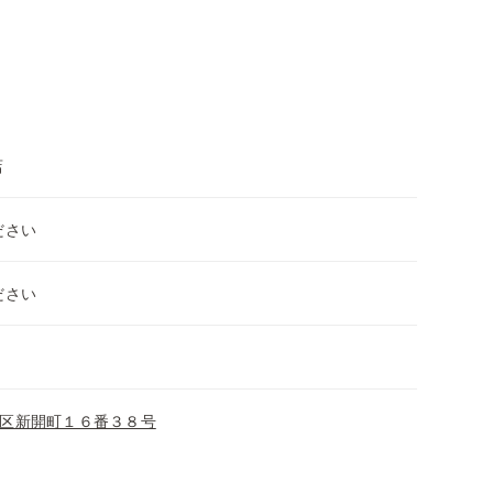
店
ださい
ださい
区新開町１６番３８号