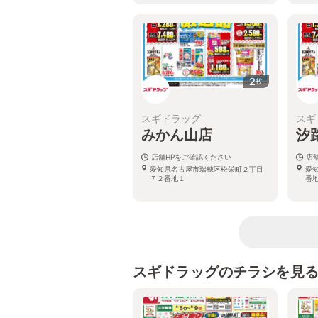
2
枚
スギドラッグ
スギ
みかん山店
汐
店舗HPをご確認ください
店
愛知県名古屋市瑞穂区松栄町２丁目
愛
７２番地１
番地
スギドラッグのチラシを見