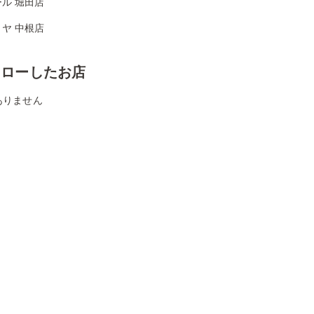
ル 堀田店
ヤ 中根店
ォローしたお店
ありません