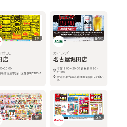
1
64
枚
枚
のれん
カインズ
田店
名古屋堀田店
00-20:00
本館 9:00～20:00 資材館 8:30～
20:00
知県名古屋市熱田区花表町2103-1
愛知県名古屋市瑞穂区新開町24番55
号
4
2
枚
枚