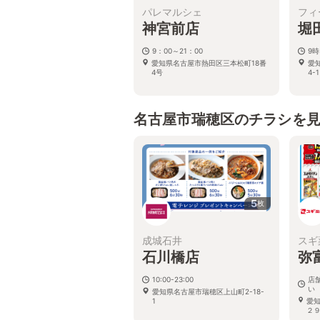
パレマルシェ
フィ
神宮前店
堀
9：00～21：00
9時
愛知県名古屋市熱田区三本松町18番
愛
4号
4-1
名古屋市瑞穂区のチラシを
5
枚
成城石井
スギ
石川橋店
弥
10:00-23:00
店
い
愛知県名古屋市瑞穂区上山町2-18-
1
愛
２